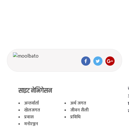
साइट नेभिगेसन
अन्तर्वार्ता
अर्थ जगत
खेलजगत
जीवन सैली
प्रवास
प्रविधि
मनोरञ्जन