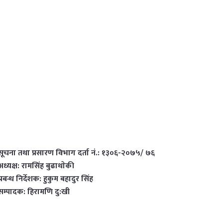
सूचना तथा प्रसारण विभाग दर्ता नं.: १३०६-२०७५/ ७६
अध्यक्ष: रामसिंह बुढाथाेकी
प्रबन्ध निर्देशक: हुकुम बहादुर सिंह
सम्पादक: हिरामणि दु:खी