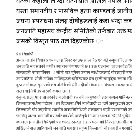
घटेको कहाली लाग्दो घटनाप्रति अखिल नेपाल आ
यस्ता अमानवीय र पासविक हत्या काण्डलाई जातीय 
जघन्य अपराधमा संलग्न दोषीहरूलाई कडा भन्दा
जनजाति महासंघ केन्द्रीय समितिको तर्फबाट उक्त महासं
जसको विस्तृत पाठ तल दिइएकोछ ः
प्रेस बिज्ञप्तिै
अन्तर जातीय विवाह प्रकरणलाई लिएर २०७७ साल जेठ १० गते रूकूम जिल्लाक
जनजाति महासंघको गम्भीर ध्यानाकर्षण भएको छ । उक्त घट्नामा जाजरकोट ज
चौरजहारी नगरपालिका –८ सोती गाउ पुगेका उनका साथीहरूलाई चौरजहारी नगरपाल
उपस्थितिमा सोती गाउँका गाउँलेहरूले चारैतिरबाट घेरा हाली सामुहिक रूपम
बूढा र लोकेन्द्र सुनारको शब नजिकैको भेरी नदीको किनारमा बिभत्स अवस्थामा
सख्त घाईते भै उपचारको क्रममा छन ।
रुकुम, राल््पा र जाजरकोट माओवादी १० बर्षे जनयुध्दको उदगमस्थल मानिन्छ 
जिल्लाहरूमध्येमा पर्दछन । तर बिडम्बना, यिनै माओवादी दश वर्षे जनयुध्दको
जिल्लाको चौर जहारीमा स्थानीय जनप्रतिनिधिको संलग्नता र प्रहरी प्रशासनको उप
फालिनु जस्ता अमानवीय र बर्बर कार्यको जतिसुकै निन्दा र भ्रत्सना गरेपनि 
काण्डलाई जातीय विभेदको पराकास्ठ ठान्दछ र उक्त घटनाको निस्पक्ष छानबीन ग
अखिल नेपाल आदिवासी जनजाति महासंघ रूकूम जिल्लाको चौरजहारी नगरपालिका 