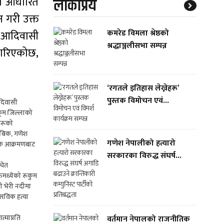
मा आधारित
लाेकप्रिय
 गरी उक्त
कमरेड विमला श्रेष्ठको
ल आदिवासी
श्रद्धाञ्जलीसभा सम्पन्न
ी गरिएकोछ,
‘रगतले इतिहास लेख्नेहरू’
पुस्तक विमोचन एवं...
दिवासी
कूम जिल्लाको
हरूको
 बिक, गणेश
गणेश नेपालीको हत्यारो
हिक आक्रमणबाट
सरकारका विरुद्ध संघर्ष...
चेत
ुमध्येको रूकुम
ी भेरी नदीमा
ासविक हत्या
्माप्रति
वर्तमान नेपालको राजनीतिक