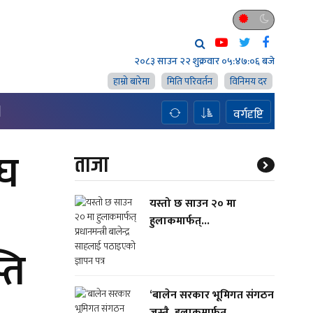
२०८३ साउन २२ शुक्रवार
०५:४७:०७ बजे
हाम्राे बारेमा
मिति परिवर्तन
विनिमय दर
H
वर्गदृष्टि
घ
ताजा
यस्तो छ साउन २० मा
हुलाकमार्फत्...
्ति
‘बालेन सरकार भूमिगत संगठन
जस्तै, हुलाकमार्फत्...