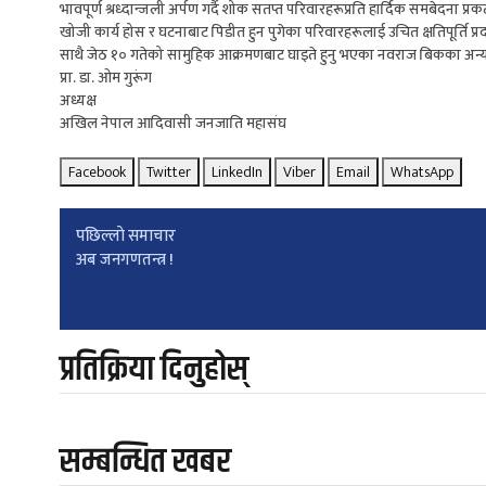
भावपूर्ण श्रध्दान्जली अर्पण गर्दै शोक सतप्त परिवारहरूप्रति हार्दिक समबेद
खोजी कार्य होस र घटनाबाट पिडीत हुन पुगेका परिवारहरूलाई उचित क्षतिपूर्ति प्र
साथै जेठ १० गतेको सामुहिक आक्रमणबाट घाइते हुनु भएका नवराज बिकका अन्य स
प्रा. डा. ओम गुरूंग
अध्यक्ष
अखिल नेपाल आदिवासी जनजाति महासंघ
Facebook
Twitter
LinkedIn
Viber
Email
WhatsApp
Post
पछिल्लाे समाचार
अब जनगणतन्त्र !
navigation
प्रतिक्रिया दिनुहोस्
सम्बन्धित खबर