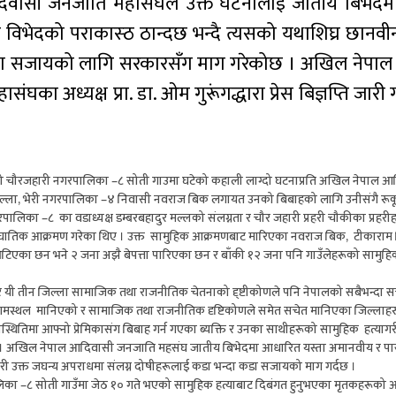
दिवासी जनजाति महासंघले उक्त घटनालाई जातीय बिभेद
विभेदको पराकास्ठ ठान्दछ भन्दै त्यसको यथाशिघ्र छानवीन
 कडा सजायको लागि सरकारसँग माग गरेकोछ । अखिल नेपा
घका अध्यक्ष प्रा. डा. ओम गुरूंगद्धारा प्रेस बिज्ञप्ति जार
ो चौरजहारी नगरपालिका –८ सोती गाउमा घटेको कहाली लाग्दो घटनाप्रति अखिल नेपाल आ
िल्ला, भेरी नगरपालिका –४ निवासी नवराज बिक लगायत उनको बिबाहको लागि उनीसंगै रू
िका –८ का वडाध्यक्ष डम्बरबहादुर मल्लको संलग्नता र चौर जहारी प्रहरी चौकीका प्रहरी
ा सॉघातिक आक्रमण गरेका थिए । उक्त सामुहिक आक्रमणबाट मारिएका नवराज बिक, टीकाराम
 भेटिएका छन भने २ जना अझै बेपत्ता पारिएका छन र बाँकी १२ जना पनि गाउँलेहरूको सामु
र यी तीन जिल्ला सामाजिक तथा राजनीतिक चेतनाको दृ्ष्टीकोणले पनि नेपालको सबैभन्दा स
 उदगमस्थल मानिएको र सामाजिक तथा राजनीतिक दृष्टिकोणले समेत सचेत मानिएका जिल्लाहर
स्थितिमा आफ्नो प्रेमिकासंग बिबाह गर्न गएका ब्यक्ति र उनका साथीहरूको सामुहिक हत्यागर
पुग्दैन । अखिल नेपाल आदिवासी जनजाति महसंघ जातीय बिभेदमा आधारित यस्ता अमानवीय र प
री उक्त जघन्य अपराधमा संलग्न दोषीहरूलाई कडा भन्दा कडा सजायको माग गर्दछ ।
–८ सोती गाउँमा जेठ १० गते भएको सामुहिक हत्याबाट दिबंगत हुनुभएका मृतकहरूको आत