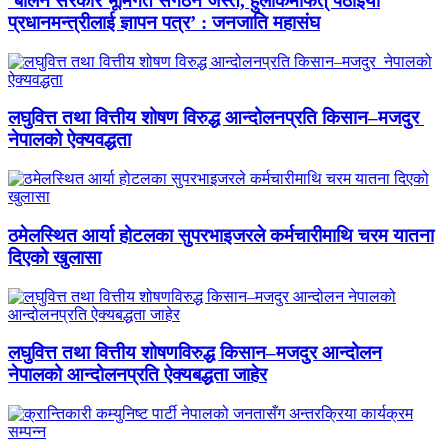
‘बालेन सरकार भूमिगत संगठन जस्तै, हुलाकमार्फत् पठाइयो
प्रधानमन्त्रीलाई ज्ञापन पत्र’ : जनजाति महासंघ
लघुवित्त तथा वित्तीय शोषण विरुद्ध आन्दोलनप्रति किसान–मजदुर
नेपालको ऐक्यवद्धता
ठमेलस्थित आर्या होटलका सुपरभाइजरले कर्मचारीमाथि चरम यातना
दिएको खुलासा
लघुवित्त तथा वित्तीय शोषणविरुद्ध किसान–मजदुर आन्दोलन
नेपालको आन्दोलनप्रति ऐक्यबद्धता जाहेर