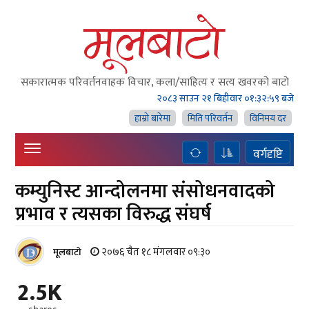
सकारात्मक परिवर्तनवाहक विचार, कला/साहित्य र सत्य खवरको बाटाे
२०८३ साउन २१ बिहीवार
०१:३३:० बजे
हाम्राे बारेमा
मिति परिवर्तन
विनिमय दर
वर्गदृष्टि
कम्युनिस्ट आन्दोलनमा संसोधनवादको
प्रभाव र त्यसका विरुद्ध संघर्ष
२०७६ चैत १८ मंगलवार ०९:३०
मूलबाटाे
2.5K