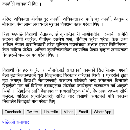
कार्कीले जानकारी दिए ।
बरिष्ठ अधिवक्ता बोर्णबहादुर कार्की, अधिवक्ताहरु फडिन्द्र कार्की, देवकुमार
मोक्तान, पेमा लामा लगायतले मुद्दाको विपक्षमा बहस गरेका थिए ।
रिहा भएपछि विद्यार्थी नेताहरुलाई क्रान्तिकारी माओवादीका स्थायी समिति
सदस्य सीपी गजुरेल, पीवीएम दसनेश शर्मा, पीवीएम सुरेश श्रेष्ठ, केस तथा
अखिल नेपाल क्रान्तिकारी ट्रेड युनियन महासंघका अध्यक्ष इश्वर तिमिल्सिना,
केस गाविन्द पाैडेल, अखिल क्रान्तिकारीका महासचिव पेशल दाहाल लगायतका
नेताहरुले भव्य स्वागत गरेका थिए ।
विद्यार्थी नेताहरु गजुरेल र न्यौपानेलाई संगठनको कामको सिलसिलामा गएको
बेला बुढानिलकण्ठको यूरो किड्सबाट गिरफ्तार गरिएको थियो । प्रहरीले झुठा
मुद्दा लगाएर विद्यार्थी नेताहरुलाई फसाउन खोजेको भन्दै संगठनले विनाशर्त
रिहाईको माग गर्दै विभिन्न दबाबमूलक संघर्षका कार्यक्रम सञ्चालन गर्दै आएको
थियो । रिहाईको लागि देशभक्त जनगणतान्त्रिक मोर्चा, नेपालका अध्यक्ष सीपी
गजुरेल, अखिल (क्रान्तिकारी) सहित चार विद्यार्थी संगठनले पनि वक्तव्य
निकालेर रिहाईको माग गरेका थिए ।
Facebook
Twitter
LinkedIn
Viber
Email
WhatsApp
Post
पछिल्लाे समाचार