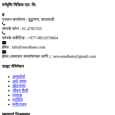
वर्गदृष्टि मिडिया प्रा. लि.
प्रधान कार्यालय :
बुद्धनगर, काठमाडाैं
सम्पर्क फाेन :
01-4785763
सम्पर्क मार्केटिङ :
+977-9851076864
ईमेल :
info@moolbato.com
ईमेल (समाचार सम्प्रेषणका लागि ) :
newsmulbato@gmail.com
साइट नेभिगेसन
अन्तर्वार्ता
अर्थ जगत
खेलजगत
जीवन सैली
प्रवास
प्रविधि
मनोरञ्जन
महत्वपूर्ण लिङ्कहरू