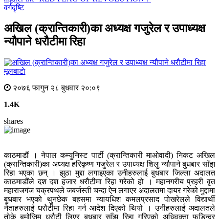
वर्गदृष्टि
अखिल (क्रान्तिकारी)का अध्यक्ष गजुरेल र उपाध्यक्ष
न्यौपाने धरौटीमा रिहा
मूलबाटाे
२०७६ फागुन २८ बुधवार २०:०९
1.4K
shares
काठमाडौं । नेपाल कम्युनिस्ट पार्टी (क्रान्तिकारी माओवादी) निकट अखिल
(क्रान्तिकारी)का अध्यक्ष हरिकृष्ण गजुरेल र उपाध्यक्ष शिलु न्यौपाने बुधबार साँझ
रिहा भएका छन् । झुठा मुद्दा लगाइएका उनीहरुलाई बुधबार जिल्ला अदालत
काठमाडौंले दश दश हजार धरौटीमा रिहा गरेको हो । महानगरीय प्रहरी वृत
महाराजगंज चक्रपथले जबर्जस्ती चन्दा ऐन लगाएर अदालतमा दायर गरेको मुद्दामा
बुधबार भएको थुनछेक बहसमा न्यायधिश कमलप्रसाद पोखरेलले विद्यार्थी
नेताहरुलाई धरौटीमा रिहा गर्न आदेश दिएको थियो । उनीहरुलाई अदालतले
तोके बमोजिम धरौटी लिएर बुधबार साँझ रिहा गरिएको अधिवक्ता फडिन्द्र