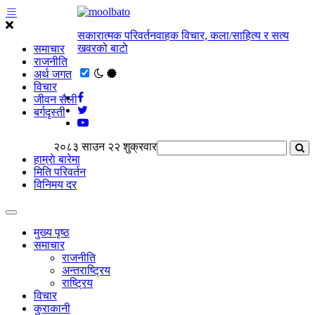
सकारात्मक परिवर्तनवाहक विचार, कला/साहित्य र सत्य
खवरको बाटाे
समाचार
राजनीति
अर्थ जगत
विचार
जीवन सैली
बर्गदृस्ती
२०८३ साउन २२ शुक्रवार
हाम्राे बारेमा
मिति परिवर्तन
विनिमय दर
मुख्य पृष्ठ
समाचार
राजनीति
अन्तराष्ट्रिय
राष्ट्रिय
विचार
कुराकानी