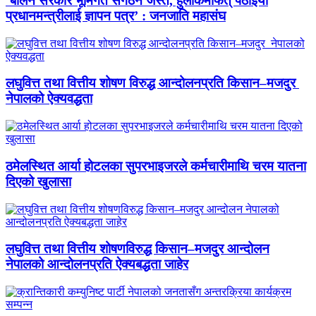
‘बालेन सरकार भूमिगत संगठन जस्तै, हुलाकमार्फत् पठाइयो
प्रधानमन्त्रीलाई ज्ञापन पत्र’ : जनजाति महासंघ
लघुवित्त तथा वित्तीय शोषण विरुद्ध आन्दोलनप्रति किसान–मजदुर
नेपालको ऐक्यवद्धता
ठमेलस्थित आर्या होटलका सुपरभाइजरले कर्मचारीमाथि चरम यातना
दिएको खुलासा
लघुवित्त तथा वित्तीय शोषणविरुद्ध किसान–मजदुर आन्दोलन
नेपालको आन्दोलनप्रति ऐक्यबद्धता जाहेर