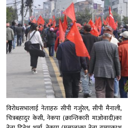
विरोधसभालाई नेताहरु सीपी गजुरेल, सीपी मैनाली,
चित्रबहादुर केसी, नेकपा (क्रान्तिकारी माओवादी)का
नेता दिनेश शर्मा, नेकपा (मसाल)का नेता रामप्रकाश