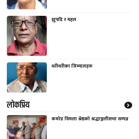
झुपडि र महल
थरीथरीका जिम्मालहरू
लाेकप्रिय
कमरेड विमला श्रेष्ठको श्रद्धाञ्जलीसभा सम्पन्न