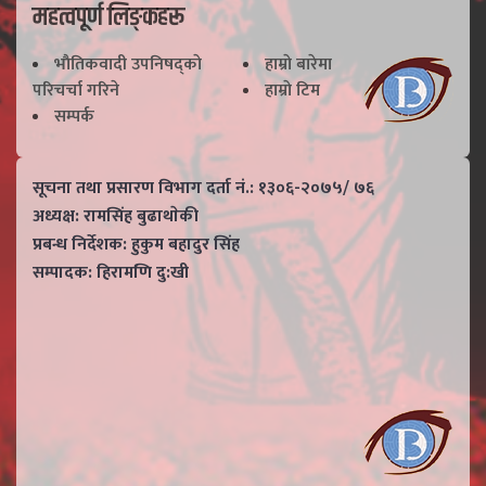
महत्वपूर्ण लिङ्कहरू
भाैतिकवादी उपनिषद्काे
हाम्राे बारेमा
परिचर्चा गरिने
हाम्राे टिम
सम्पर्क
सूचना तथा प्रसारण विभाग दर्ता नं.: १३०६-२०७५/ ७६
अध्यक्ष: रामसिंह बुढाथाेकी
प्रबन्ध निर्देशक: हुकुम बहादुर सिंह
सम्पादक: हिरामणि दु:खी