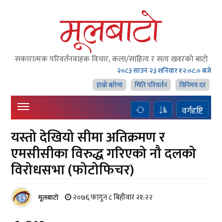
सकारात्मक परिवर्तनवाहक विचार, कला/साहित्य र सत्य खवरको बाटाे
२०८३ साउन २३ शनिवार
१२:०८:०१ बजे
हाम्राे बारेमा
मिति परिवर्तन
विनिमय दर
वर्गदृष्टि
यस्तो देखियो सीमा अतिक्रमण र
एमसीसीका विरुद्ध गरिएको नौ दलको
विरोधसभा (फोटोफिचर)
२०७६ फागुन ८ बिहीवार २१:२२
मूलबाटाे