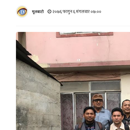
२०७६ फागुन ६ मंगलवार ०७:००
मूलबाटाे