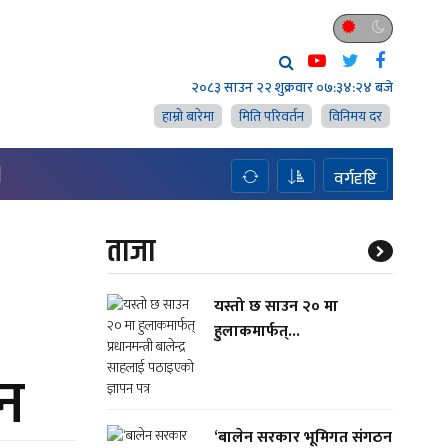
२०८३ साउन २२ शुक्रवार
०७:३४:२४ बजे
हाम्राे बारेमा
मिति परिवर्तन
विनिमय दर
H
वर्गदृष्टि
ताजा
यस्तो छ साउन २० मा
हुलाकमार्फत्...
ठन
‘बालेन सरकार भूमिगत संगठन