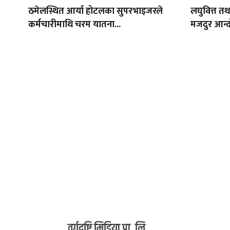
ठमेलस्थित आर्या होटलका सुपरभाइजरले
लघुवित्त त
कर्मचारीमाथि चरम यातना...
मजदुर आन्द
वर्गदृष्टि मिडिया प्रा. लि.