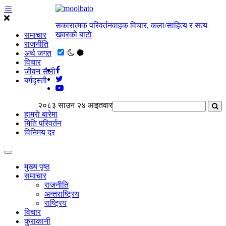
सकारात्मक परिवर्तनवाहक विचार, कला/साहित्य र सत्य
खवरको बाटाे
समाचार
राजनीति
अर्थ जगत
विचार
जीवन सैली
बर्गदृस्ती
२०८३ साउन २४ आइतवार
हाम्राे बारेमा
मिति परिवर्तन
विनिमय दर
मुख्य पृष्ठ
समाचार
राजनीति
अन्तराष्ट्रिय
राष्ट्रिय
विचार
कुराकानी