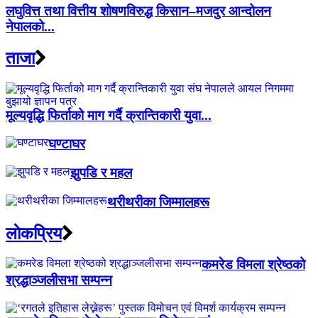
लघुवित्त तथा वित्तीय शोषणविरुद्ध किसान–मजदुर आन्दोलन
नेपालको...
ताजा
मूल्यवृद्धि फिर्ताको माग गर्दै क्रान्तिकारी युवा...
घण्टाघर
झुपडि र महल
थरीथरीका जिम्मालहरू
लाेकप्रिय
कमरेड विमला श्रेष्ठको
श्रद्धाञ्जलीसभा सम्पन्न