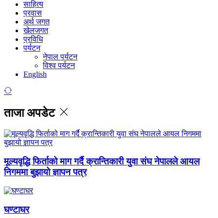
साहित्य
प्रवास
अर्थ जगत
खेलजगत
प्रविधि
पर्यटन
नेपाल पर्यटन
विश्व पर्यटन
English
ताजा अपडेट
मूल्यवृद्धि फिर्ताको माग गर्दै क्रान्तिकारी युवा संघ नेपालले आयल
निगममा बुझायो ज्ञापन पत्र
घण्टाघर