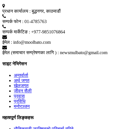
प्रधान कार्यालय :
बुद्धनगर, काठमाडाैं
सम्पर्क फाेन :
01-4785763
सम्पर्क मार्केटिङ :
+977-9851076864
ईमेल :
info@moolbato.com
ईमेल (समाचार सम्प्रेषणका लागि ) :
newsmulbato@gmail.com
साइट नेभिगेसन
अन्तर्वार्ता
अर्थ जगत
खेलजगत
जीवन सैली
प्रवास
प्रविधि
मनोरञ्जन
महत्वपूर्ण लिङ्कहरू
भाैतिकवादी उपनिषद्काे परिचर्चा गरिने