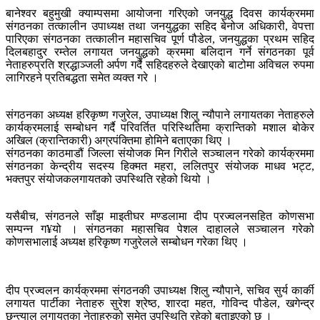
बानेश्वर बहुमुखी क्याम्पसमा आयोजना गरिएको जनयुद्ध दिवस कार्यक्रममा
संगठनका तत्कालीन उपाध्यक्ष तथा जनयुद्धका सहिद बेनोज अधिकारी, वेपत्ता
पारिएका संगठनका तत्कालीन महासचिव पूर्ण पौडेल, जनयुद्धका प्रथम सहिद
दिलबहादुर रम्तेल लगायत जनयुद्धको क्रममा बलिदान गर्ने संगठनका पूर्व
नेताहरुप्रति श्रद्धाञ्जली अर्पण गर्दै सहिदहरुले देखाएको बाटोमा अविचल रुपमा
लागिरहने प्रतिबद्धता समेत व्यक्त गरे ।
संगठनका अध्यक्ष हरिकृष्ण गजुरेल, उपाध्यक्ष शिलु न्यौपाने लगायतका नेताहरुले
कार्यक्रमलाई सम्बोधन गर्दै परिवर्तित परिस्थितिमा क्रान्तिको मशाल बोकेर
अखिल (क्रान्तिकारी) अग्रपंक्तिमा होमिने बताएका थिए ।
संगठनका काठमाडौं जिल्ला संयोजक मिन गिरीले सञ्चालन गरेको कार्यक्रममा
संगठनका केन्द्रीय सदस्य हिक्मत महरा, ललितपुर संयोजक माधव भट्ट,
भक्तपुर संयोजकलगायतको उपस्थिति रहेको थियो ।
यसैबीच, संगठनले साँझ माइतीघर मण्डलामा दीप प्रज्वलनसहित कोणसभा
सम्पन्न ग¥यो । संगठनका महासचिव पेशल दाहालले सञ्चालन गरेको
कोणसभालाई अध्यक्ष हरिकृष्ण गजुरेलले सम्बोधन गरेका थिए ।
दीप प्रज्वलन कार्यक्रममा संगठनकी उपाध्यक्ष शिलु न्यौपाने, सचिव सुर्य कार्की
लगायत पार्टीका नेताहरु सुरेश श्रेष्ठ, शारदा महत, गोविन्द पौडेल, खगेन्द्र
छन्त्याल लगायतका नेताहरुको समेत उपस्थिति रहेको बताइएको छ ।