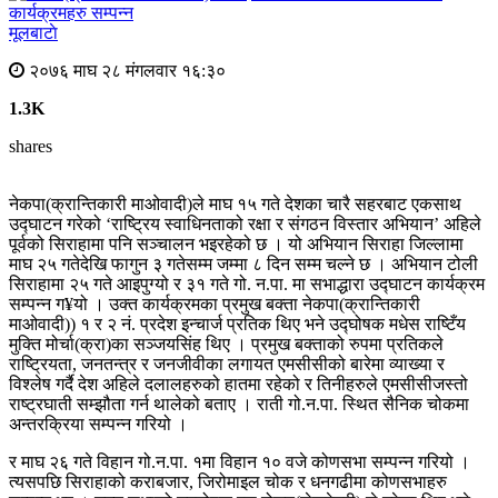
मूलबाटाे
२०७६ माघ २८ मंगलवार १६:३०
1.3K
shares
नेकपा(क्रान्तिकारी माओवादी)ले माघ १५ गते देशका चारै सहरबाट एकसाथ
उद्घाटन गरेको ‘राष्ट्रिय स्वाधिनताको रक्षा र संगठन विस्तार अभियान’ अहिले
पूर्वको सिराहामा पनि सञ्चालन भइरहेको छ । यो अभियान सिराहा जिल्लामा
माघ २५ गतेदेखि फागुन ३ गतेसम्म जम्मा ८ दिन सम्म चल्ने छ । अभियान टोली
सिराहामा २५ गते आइपुग्यो र ३१ गते गो. न.पा. मा सभाद्धारा उद्घाटन कार्यक्रम
सम्पन्न ग¥यो । उक्त कार्यक्रमका प्रमुख बक्ता नेकपा(क्रान्तिकारी
माओवादी)) १ र २ नं. प्रदेश इन्चार्ज प्रतिक थिए भने उद्घोषक मधेस राष्टिँय
मुक्ति मोर्चा(क्रा)का सञ्जयसिंह थिए । प्रमुख बक्ताको रुपमा प्रतिकले
राष्ट्रियता, जनतन्त्र र जनजीवीका लगायत एमसीसीको बारेमा व्याख्या र
विश्लेष गर्दै देश अहिले दलालहरुको हातमा रहेको र तिनीहरुले एमसीसीजस्तो
राष्ट्रघाती सम्झौता गर्न थालेको बताए । राती गो.न.पा. स्थित सैनिक चोकमा
अन्तरक्रिया सम्पन्न गरियो ।
र माघ २६ गते विहान गो.न.पा. १मा विहान १० वजे कोणसभा सम्पन्न गरियो ।
त्यसपछि सिराहाको कराबजार, जिरोमाइल चोक र धनगढीमा कोणसभाहरु