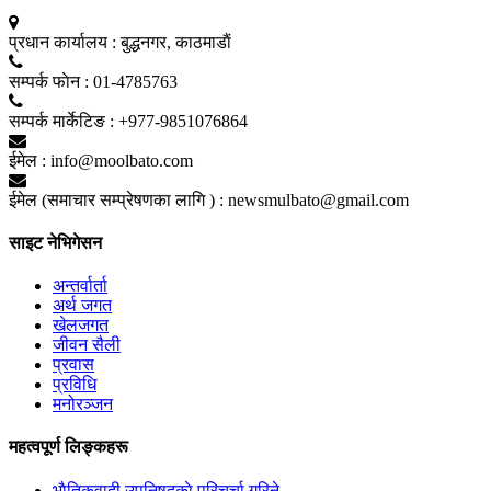
प्रधान कार्यालय :
बुद्धनगर, काठमाडाैं
सम्पर्क फाेन :
01-4785763
सम्पर्क मार्केटिङ :
+977-9851076864
ईमेल :
info@moolbato.com
ईमेल (समाचार सम्प्रेषणका लागि ) :
newsmulbato@gmail.com
साइट नेभिगेसन
अन्तर्वार्ता
अर्थ जगत
खेलजगत
जीवन सैली
प्रवास
प्रविधि
मनोरञ्जन
महत्वपूर्ण लिङ्कहरू
भाैतिकवादी उपनिषद्काे परिचर्चा गरिने