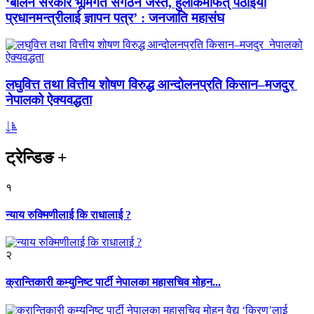
‘बालेन सरकार भूमिगत संगठन जस्तै, हुलाकमार्फत् पठाइयो
प्रधानमन्त्रीलाई ज्ञापन पत्र’ : जनजाति महासंघ
लघुवित्त तथा वित्तीय शोषण विरुद्ध आन्दोलनप्रति किसान–मजदुर
नेपालको ऐक्यवद्धता
ट्रेन्डिङ
+
१
न्याय रुक्मिणीलाई कि राधालाई ?
२
क्रान्तिकारी कम्युनिष्ट पार्टी नेपालका महासचिव मोहन...