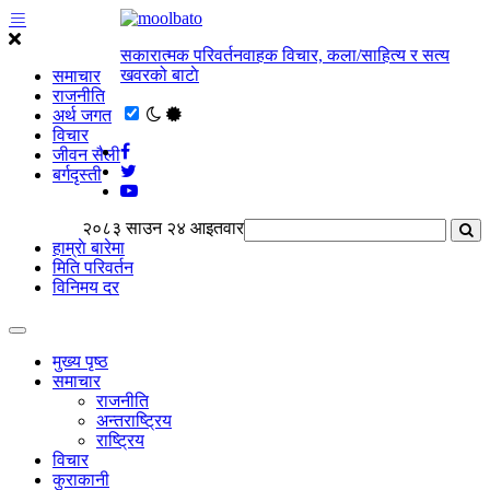
सकारात्मक परिवर्तनवाहक विचार, कला/साहित्य र सत्य
खवरको बाटाे
समाचार
राजनीति
अर्थ जगत
विचार
जीवन सैली
बर्गदृस्ती
२०८३ साउन २४ आइतवार
हाम्राे बारेमा
मिति परिवर्तन
विनिमय दर
मुख्य पृष्ठ
समाचार
राजनीति
अन्तराष्ट्रिय
राष्ट्रिय
विचार
कुराकानी