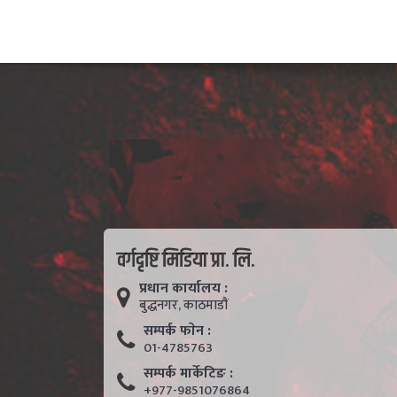
वर्गदृष्टि मिडिया प्रा. लि.
प्रधान कार्यालय :
बुद्धनगर, काठमाडाैं
सम्पर्क फाेन :
01-4785763
सम्पर्क मार्केटिङ :
+977-9851076864