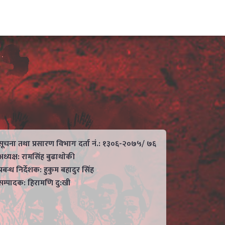
सूचना तथा प्रसारण विभाग दर्ता नं.: १३०६-२०७५/ ७६
अध्यक्ष: रामसिंह बुढाथाेकी
प्रबन्ध निर्देशक: हुकुम बहादुर सिंह
सम्पादक: हिरामणि दु:खी