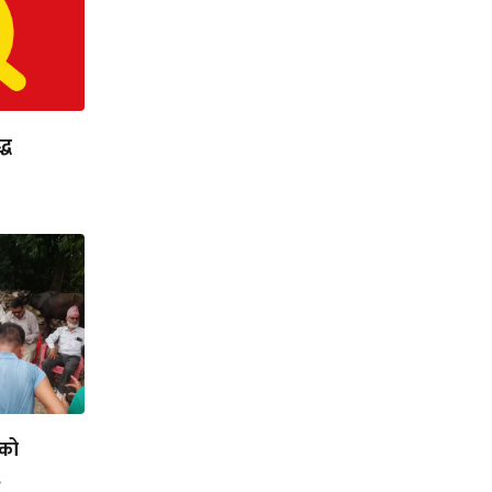
्ध
लको
.