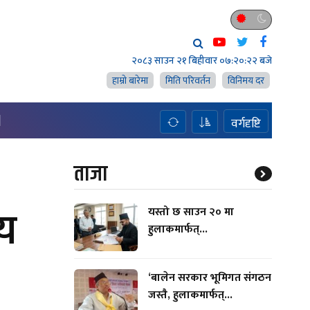
२०८३ साउन २१ बिहीवार
०७:२०:२३ बजे
हाम्राे बारेमा
मिति परिवर्तन
विनिमय दर
H
वर्गदृष्टि
ताजा
ीय
यस्तो छ साउन २० मा
हुलाकमार्फत्...
‘बालेन सरकार भूमिगत संगठन
जस्तै, हुलाकमार्फत्...