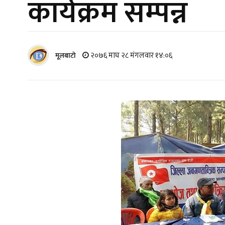
कार्यक्रम सम्पन्न
२०७६ माघ २८ मंगलवार १४:०६
मूलबाटाे