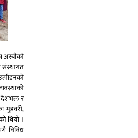
 आज अरबौको
र संस्थागत
उत्पीडनको
व्यवस्थाको
 देशभक्त र
का मुडवरी,
एको थियो ।
सगै विविध