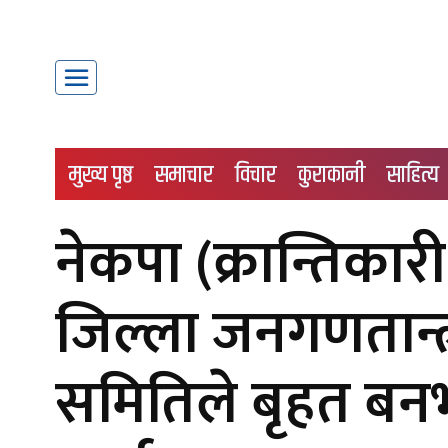
मुख्य पृष्ठ
समाचार
विचार
कुराकानी
साहित्य
नेकपा (क्रान्तिका
जिल्ला जनगणतान्त्री
समितिले बृहत बनभ