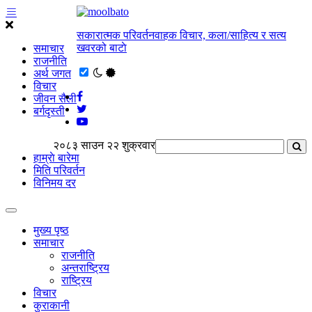
सकारात्मक परिवर्तनवाहक विचार, कला/साहित्य र सत्य
खवरको बाटाे
समाचार
राजनीति
अर्थ जगत
विचार
जीवन सैली
बर्गदृस्ती
२०८३ साउन २२ शुक्रवार
हाम्राे बारेमा
मिति परिवर्तन
विनिमय दर
मुख्य पृष्ठ
समाचार
राजनीति
अन्तराष्ट्रिय
राष्ट्रिय
विचार
कुराकानी