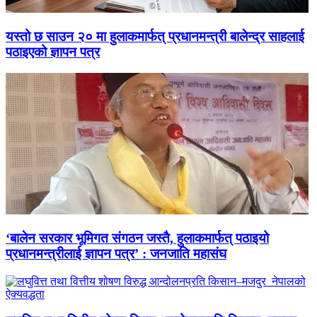
यस्तो छ साउन २० मा हुलाकमार्फत् प्रधानमन्त्री बालेन्द्र साहलाई
पठाइएको ज्ञापन पत्र
‘बालेन सरकार भूमिगत संगठन जस्तै, हुलाकमार्फत् पठाइयो
प्रधानमन्त्रीलाई ज्ञापन पत्र’ : जनजाति महासंघ