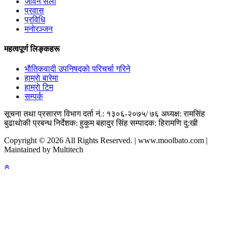
जीवन सैली
प्रवास
प्रविधि
मनोरञ्जन
महत्वपूर्ण लिङ्कहरू
भाैतिकवादी उपनिषद्काे परिचर्चा गरिने
हाम्राे बारेमा
हाम्राे टिम
सम्पर्क
सूचना तथा प्रसारण विभाग दर्ता नं.: १३०६-२०७५/ ७६
अध्यक्ष: रामसिंह
बुढाथाेकी
प्रबन्ध निर्देशक: हुकुम बहादुर सिंह
सम्पादक: हिरामणि दु:खी
Copyright © 2026 All Rights Reserved. | www.moolbato.com |
Maintained by Multitech