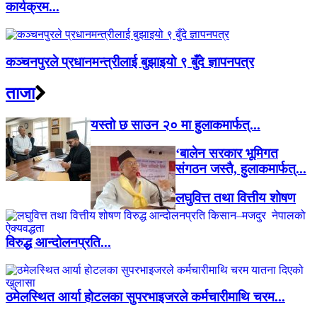
कार्यक्रम...
कञ्चनपुरले प्रधानमन्त्रीलाई बुझाइयो ९ बुँदे ज्ञापनपत्र
ताजा
यस्तो छ साउन २० मा हुलाकमार्फत्...
‘बालेन सरकार भूमिगत
संगठन जस्तै, हुलाकमार्फत्...
लघुवित्त तथा वित्तीय शोषण
विरुद्ध आन्दोलनप्रति...
ठमेलस्थित आर्या होटलका सुपरभाइजरले कर्मचारीमाथि चरम...