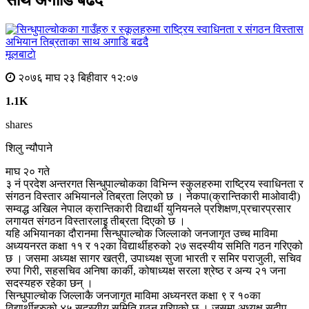
साथ अगाडि बढदै
मूलबाटाे
२०७६ माघ २३ बिहीवार १२:०७
1.1K
shares
शिलु न्यौपाने
माघ २० गते
३ नं प्रदेश अन्तरगत सिन्धुपाल्चोकका विभिन्न स्कुलहरुमा राष्ट्रिय स्वाधिनता र
संगठन विस्तार अभियानले तिब्रता लिएको छ । नेकपा(क्रान्तिकारी माओवादी)
सम्वद्ध अखिल नेपाल क्रान्तिकारी विद्यार्थी युनियनले प्रशिक्षण,प्रचारप्रसार
लगायत संगठन विस्तारलाइृ तीब्रता दिएको छ ।
यहि अभियानका दौरानमा सिन्धुपाल्चोक जिल्लाको जनजागृत उच्च माविमा
अध्ययनरत कक्षा ११ र १२का विद्यार्थीहरुको २७ सदस्यीय समिति गठन गरिएको
छ । जसमा अध्यक्ष सागर खत्री, उपाध्यक्ष सुजा भारती र समिर पराजुली, सचिव
रुपा गिरी, सहसचिव अनिषा कार्की, कोषाध्यक्ष सरला श्रेष्ठ र अन्य २१ जना
सदस्यहरु रहेका छन् ।
सिन्धुपाल्चोक जिल्लाकै जनजागृत माविमा अध्यनरत कक्षा ९ र १०का
विद्यार्थीहरुको ४५ सदस्यीय समिति गठन गरिएको छ । जसमा अध्यक्ष सुदीप