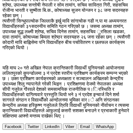
श्रेष्ठ, उपाध्यक्ष सन्तोषी नेपाली र सोम तामांग, सचिव सावित्रा गिरी, सहसचिव
रोजीना भारती र सुष्मीता बि.क., कोषाध्यक्ष सुजन योन्जन र ३८ जना सदस्यहरु
रहेका छन् ।
त्यसैगरी सिन्धुपाल्चोक जिल्लाकै इर्खु मावि सांगाचोक गडी न.पा मा अध्ययनरत
विद्यार्थीहरुको ३१सदस्यीय समिति गठन गरिएको छ । जसमा अध्यक्ष तामांग,
उपाध्यक्ष सुद्ध लक्ष्मी श्रेष्ड, सचिव दिनेस तामांग, सहसचिव ुरसिला खडका,
दावा तामांग, कोषाध्यक्ष बिमला श्रेष्ठर सदस्यहरु २६ जना रहेका छन् । त्यसैगरी
कोदारी मावि बाह्विसेमा पनि विद्यार्थीहरु बीच पर्चावितरण र छलफल कार्यक्रम
गरिएको थियो ।
यहि माघ २० गते अखिल नेपाल क्रान्तिकारी विद्यार्थी युनियनको आयोजनामा
ललितपुरको कुपन्डोलमा ३ नं प्रदेश स्तरीय प्रशिक्षण कार्यक्रम सम्पन्न भएको
छ । उक्त प्रशिक्षण कार्यक्रमको अध्यक्षता र सञ्चालन अखिलको केन्द्रीय
उपाध्यक्ष शिलु न्यापानेले गरेकी थिइन । प्रशिक्षणमा देजमो नेपालका अध्यक्ष
सीपी गजुरेल गौरवले देशको समसामयिक राजनीतिक प।िरस्थिति र
विद्यार्थीहरुको दागित्यवारे प्रस्तुति थियो भने ३ नं प्रदेश इन्चार्ज दिने शर्मा
सागरले संगठन र विद्यार्थीेको आन्दोलनमा भुमिका वार।े अनि संगठनका
केन्द्रीय अध्यक्ष हरिकृष्ण गजुरेलले त्रिवि विद्यार्थी युनियनको नीर्वाचन र त्यसमा
क्रान्तिकारी विद्यार्थीहरुले आफुलाई कसरी सशक्त बनाउने र प्रभाकारी हुनेवारे
संक्षिप्तमा आफ्नो मन्तव्य राखेका थिए ।
Facebook
Twitter
LinkedIn
Viber
Email
WhatsApp