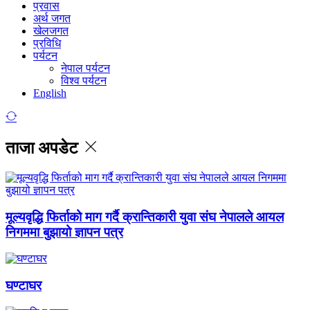
प्रवास
अर्थ जगत
खेलजगत
प्रविधि
पर्यटन
नेपाल पर्यटन
विश्व पर्यटन
English
ताजा अपडेट
मूल्यवृद्धि फिर्ताको माग गर्दै क्रान्तिकारी युवा संघ नेपालले आयल
निगममा बुझायो ज्ञापन पत्र
घण्टाघर