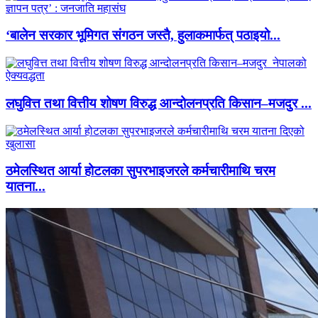
‘बालेन सरकार भूमिगत संगठन जस्तै, हुलाकमार्फत् पठाइयो...
लघुवित्त तथा वित्तीय शोषण विरुद्ध आन्दोलनप्रति किसान–मजदुर ...
ठमेलस्थित आर्या होटलका सुपरभाइजरले कर्मचारीमाथि चरम
यातना...