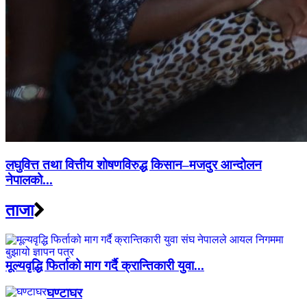
लघुवित्त तथा वित्तीय शोषणविरुद्ध किसान–मजदुर आन्दोलन
नेपालको...
ताजा
मूल्यवृद्धि फिर्ताको माग गर्दै क्रान्तिकारी युवा...
घण्टाघर