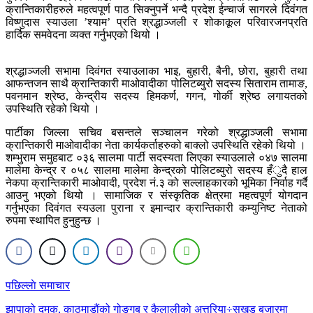
क्रान्तिकारीहरुले महत्वपूर्ण पाठ सिक्नुपर्ने भन्दै प्रदेश ईन्चार्ज सागरले दिवंगत
विष्णुदास स्याउला ’श्याम’ प्रति श्रद्धाञ्जली र शोकाकूल परिवारजनप्रति
हार्दिक समवेदना व्यक्त गर्नुभएको थियो ।
श्रद्धाञ्जली सभामा दिवंगत स्याउलाका भाइ, बुहारी, बैनी, छोरा, बुहारी तथा
आफन्तजन साथै क्रान्तिकारी माओवादीका पोलिटब्युरो सदस्य सिताराम तामाङ,
पवनमान श्रेष्ठ, केन्द्रीय सदस्य हिमकर्ण, गगन, गोर्की श्रेष्ठ लगायतको
उपस्थिति रहेको थियो ।
पार्टीका जिल्ला सचिव बसन्तले सञ्चालन गरेको श्रद्धाञ्जली सभामा
क्रान्तिकारी माओवादीका नेता कार्यकर्ताहरुको बाक्लो उपस्थिति रहेको थियो ।
शम्भुराम समुहबाट ०३६ सालमा पार्टी सदस्यता लिएका स्याउलाले ०४७ सालमा
मालेमा केन्द्र र ०५८ सालमा मालेमा केन्द्रको पोलिटब्युरो सदस्य हँुदै हाल
नेकपा क्रान्तिकारी माओवादी, प्रदेश नं.३ को सल्लाहकारको भूमिका निर्वाह गर्दै
आउनु भएको थियो । सामाजिक र संस्कृतिक क्षेत्रमा महत्वपूर्ण योगदान
गर्नुभएका दिवंगत स्यउला पुराना र इमान्दार क्रान्तिकारी कम्युनिष्ट नेताको
रुपमा स्थापित हुनुहुन्छ ।
Post
पछिल्लाे समाचार
navigation
झापाको दमक, काठमाडौंको गोङ्गबु र कैलालीको अत्तरिया÷सुखड बजारमा