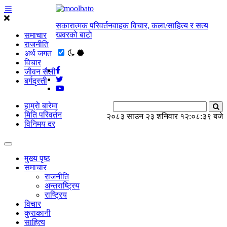
सकारात्मक परिवर्तनवाहक विचार, कला/साहित्य र सत्य
खवरको बाटाे
समाचार
राजनीति
अर्थ जगत
विचार
जीवन सैली
बर्गदृस्ती
हाम्राे बारेमा
मिति परिवर्तन
२०८३ साउन २३ शनिवार
१२:०८:४० बजे
विनिमय दर
मुख्य पृष्ठ
समाचार
राजनीति
अन्तराष्ट्रिय
राष्ट्रिय
विचार
कुराकानी
साहित्य