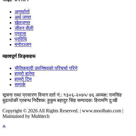
अन्तर्वार्ता
अर्थ जगत
खेलजगत
जीवन सैली
प्रवास
प्रविधि
मनोरञ्जन
महत्वपूर्ण लिङ्कहरू
भाैतिकवादी उपनिषद्काे परिचर्चा गरिने
हाम्राे बारेमा
हाम्राे टिम
सम्पर्क
सूचना तथा प्रसारण विभाग दर्ता नं.: १३०६-२०७५/ ७६
अध्यक्ष: रामसिंह
बुढाथाेकी
प्रबन्ध निर्देशक: हुकुम बहादुर सिंह
सम्पादक: हिरामणि दु:खी
Copyright © 2026 All Rights Reserved. | www.moolbato.com |
Maintained by Multitech