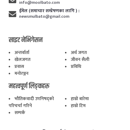
info@moolbato.com
ईमेल (समाचार सम्प्रेषणका लागि ) :
newsmulbato@gmail.com
साइट नेभिगेसन
अन्तर्वार्ता
अर्थ जगत
खेलजगत
जीवन सैली
प्रवास
प्रविधि
मनोरञ्जन
महत्वपूर्ण लिङ्कहरू
भाैतिकवादी उपनिषद्काे
हाम्राे बारेमा
परिचर्चा गरिने
हाम्राे टिम
सम्पर्क