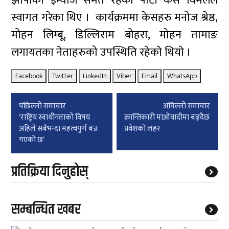
झापाका इन्चार्ज समेत रहेका पार्टी केस विमलले
स्वागत गरेका थिए । कार्यक्रममा केसहरु मनोज श्रेष्ठ,
मोहन लिम्बू, डिल्लिराम बोहरा, मोहन तामाङ
लगायतका नेताहरुको उपस्थिति रहेकाे थियाे ।
Facebook
Twitter
LinkedIn
Viber
Email
WhatsApp
Post
पछिल्लाे समाचार
अघिल्लाे समाचार
navigation
‘राष्ट्रिय स्वाधीनताकाे विषय
क्रान्तिकारी माओवादीमा बढ्दैछ
अहिले सबैभन्दा महत्वपुर्ण बन्न
प्रवेशकाे लहर
गएकाे छ’
प्रतिक्रिया दिनुहोस्
सम्बन्धित खबर