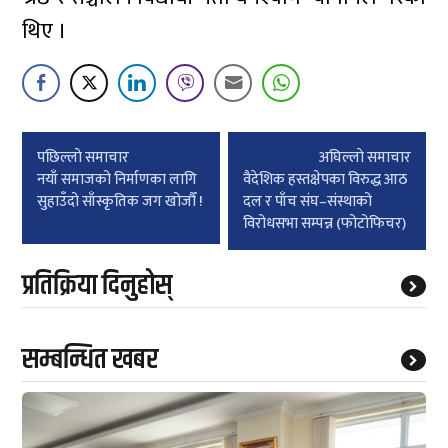
थिए ।
Post
पछिल्लाे समाचार
अघिल्लाे समाचार
navigation
नयाँ समाजको निर्माणका लागि
वैदेशिक हस्तक्षेपका विरुद्ध आठ
सुहाउँदो साँस्कृतिक जग खोजौँ !
दल र पाँच संघ–संस्थाको
विरोधसभा सम्पन्न (फोटोफिचर)
प्रतिक्रिया दिनुहोस्
सम्बन्धित खबर