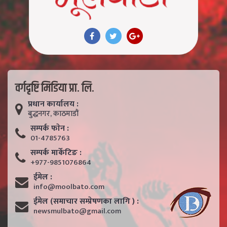
वर्गदृष्टि मिडिया प्रा. लि.
प्रधान कार्यालय :
बुद्धनगर, काठमाडाैं
सम्पर्क फाेन :
01-4785763
सम्पर्क मार्केटिङ :
+977-9851076864
ईमेल :
info@moolbato.com
ईमेल (समाचार सम्प्रेषणका लागि ) :
newsmulbato@gmail.com