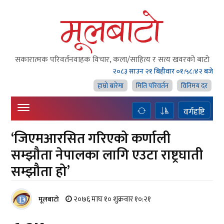
सकारात्मक परिवर्तनवाहक विचार, कला/साहित्य र सत्य खवरको बाटाे
२०८३ साउन २१ बिहीवार
०१:५८:४४ बजे
हाम्राे बारेमा
मिति परिवर्तन
विनिमय दर
वर्गदृष्टि
‘जिएमआरसित गरिएको कर्णाली
सम्झौता नेपालका लागि एउटा राष्ट्रघाती
सम्झौता हो’
२०७६ माघ १० शुक्रवार १०:२१
मूलबाटाे