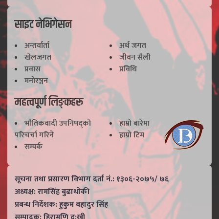
साइट नेभिगेसन
अन्तर्वार्ता
अर्थ जगत
खेलजगत
जीवन सैली
प्रवास
प्रविधि
मनोरञ्जन
महत्वपूर्ण लिङ्कहरू
भाैतिकवादी उपनिषद्काे
हाम्राे बारेमा
परिचर्चा गरिने
हाम्राे टिम
सम्पर्क
सूचना तथा प्रसारण विभाग दर्ता नं.: १३०६-२०७५/ ७६
अध्यक्ष: रामसिंह बुढाथाेकी
प्रबन्ध निर्देशक: हुकुम बहादुर सिंह
सम्पादक: हिरामणि दु:खी