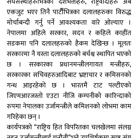
संघसंस्थाहरुभित्रका देशभक्तहरु, राष्ट्रवादीहरु अब
एकजुट भएर तिनै पार्टीैभित्रका दलालहरुका विरुद्ध
मोर्चाबन्दी गर्नु पर्ने आवश्यकता वारे ओल्याए ।
नेपालमा अहिले सरकार, सदन र कहिले काहींत
सडकमा पनि दलालहरुको हैकम देखिन्छ । मूलतः
सरकारमा नै यस्ता दलालहरुको बर्चश्व स्थापित भएको
छ । सरकारका प्रधानमन्त्रीलगायत मन्त्रीहरु,
सरकारका सचिवहरुआदिबाट भ्रष्टाचार र कमिसनको
गन्ध आइरहेको छ । भारतमै टाट पल्टीएको
जिएमआरजस्तो एउटा नीजि कम्पनीको कारिन्दाको
रुपमा नेपालका उर्जामन्त्रीले कमिशनको लोभमा काम
गरिहेका छन् ।
कार्यपत्रको “राष्ट्रिय हित विपरितका चलखेलमा संलग्न
नहुन उर्जामन्त्रीलाई चुनौती”भन्ने उपशिर्षकमा स्पष्ट संग