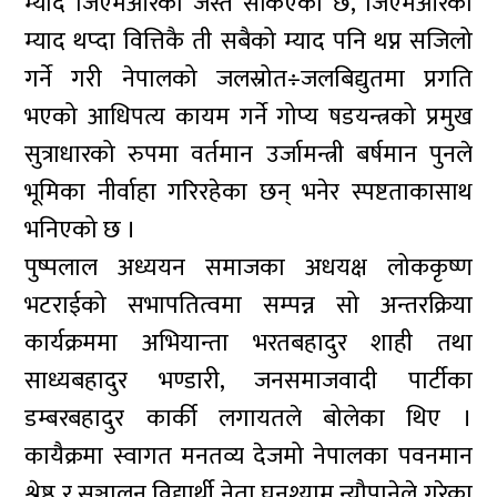
म्याद जिएमआरको जस्तै सकिएको छ, जिएमआरको
म्याद थप्दा वित्तिकै ती सबैको म्याद पनि थप्न सजिलो
गर्ने गरी नेपालको जलस्रोत÷जलबिद्युतमा प्रगति
भएको आधिपत्य कायम गर्ने गोप्य षडयन्त्रको प्रमुख
सुत्राधारको रुपमा वर्तमान उर्जामन्त्री बर्षमान पुनले
भूमिका नीर्वाहा गरिरहेका छन् भनेर स्पष्टताकासाथ
भनिएको छ ।
पुष्पलाल अध्ययन समाजका अधयक्ष लोककृष्ण
भटराईको सभापतित्वमा सम्पन्न सो अन्तरक्रिया
कार्यक्रममा अभियान्ता भरतबहादुर शाही तथा
साध्यबहादुर भण्डारी, जनसमाजवादी पार्टीका
डम्बरबहादुर कार्की लगायतले बोलेका थिए ।
कायैक्रमा स्वागत मनतव्य देजमो नेपालका पवनमान
श्रेष्ठ र सञ्चालन विद्यार्थी नेता घनश्याम न्यौपानेले गरेका