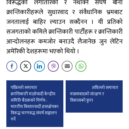
विरूद्धको लगातारको र नथाक्ने संघर्ष बीना
क्रान्तिकारीहरूले सुधारवाद र संवैधानिक भ्रमबाट
जनतालाई बाहिर ल्याउन सक्दैनन । यी प्रतिको
सजगताको कमिले क्रान्तिकारी पार्टीहरू र क्रान्तिकारी
आन्दोलनहरू कमजोर बनाउदै लैजानेछ जुन लेटिन
अमेरिकी देशहरूमा भएको थियो ।
Post
पछिल्लाे समाचार
अघिल्लाे समाचार
navigation
क्रान्तिकारी माओवादी केन्द्रीय
माक्र्सवादको संरक्षण र
समिति बैठककाे निर्णय :
विकासको कुरा
भारतीय विस्तारवादी हस्तक्षेपका
विरूद्ध चरणबद्ध संघर्ष सञ्चालन
गर्ने