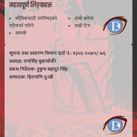
महत्वपूर्ण लिङ्कहरू
भाैतिकवादी उपनिषद्काे
हाम्राे बारेमा
परिचर्चा गरिने
हाम्राे टिम
सम्पर्क
सूचना तथा प्रसारण विभाग दर्ता नं.: १३०६-२०७५/ ७६
अध्यक्ष: रामसिंह बुढाथाेकी
प्रबन्ध निर्देशक: हुकुम बहादुर सिंह
सम्पादक: हिरामणि दु:खी