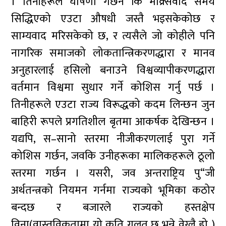
। तिनीहरूले घोषणा गर्छन कि माक्र्सवाद समय
सिद्धिएको एउटा औषधी जस्तै भइसकेकोछ र
साम्यवाद मरिसकेको छ, र त्यसैले जो कोहीले पनि
नागरिक समाजको लोकतान्त्रिकरणद्धारा र मानव
अनुहारलाई हसिलो बनाउने विश्वव्यापीकरणद्धारा
वर्तमान विश्वमा सुधार गर्ने कोशिस गर्नु पर्छ ।
तिनीहरूले एउटा राज्य विरूद्धको कदम लिन्छन जुन
बाहिरी रूपले प्रगतिशील बृतमा आकर्षक देखिन्छन ।
यद्यपि, स–सानो स्तरमा नीजीकरणलाई पुरा गर्ने
कोशिस गर्छन, जवकि उनीहरूका मालिकहरूले ठूलो
स्तरमा गर्छन । यसरी, जव अन्तराष्ट्रिय पु“जी
अर्थतन्त्रको नियमन गर्नमा राज्यको भूमिका कठोर
बन्दछ र बजारले राज्यको हस्तक्षेप
विना(वास्तविकतामा यो कति गलत छ भन्ने वेग्लै हो )