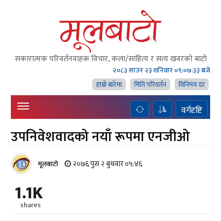
सकारात्मक परिवर्तनवाहक विचार, कला/साहित्य र सत्य खवरको बाटाे
२०८३ साउन २३ शनिवार
०९:०७:३४ बजे
हाम्राे बारेमा
मिति परिवर्तन
विनिमय दर
वर्गदृष्टि
उपनिवेशवादको नयाँ रूपमा एनजीओ
२०७६ पुस २ बुधवार ०५:४६
मूलबाटाे
1.1K
shares