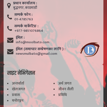
प्रधान कार्यालय :
बुद्धनगर, काठमाडाैं
सम्पर्क फाेन :
01-4785763
सम्पर्क मार्केटिङ :
+977-9851076864
ईमेल :
info@moolbato.com
ईमेल (समाचार सम्प्रेषणका लागि ) :
newsmulbato@gmail.com
साइट नेभिगेसन
अन्तर्वार्ता
अर्थ जगत
खेलजगत
जीवन सैली
प्रवास
प्रविधि
मनोरञ्जन