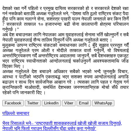
देशको रक्षा गर्ने पहिलो र प्रमुख दायित्व सरकारको हो र सरकारले देशको रक्षा
गर्न नसकेको बताउँदै अध्यक्ष गजुरेलले भने, “देशमा यति ठूलो राष्ट्रिय संकट पैदा
हुँदा पनि काम नलाग्ने सेना, सशस्त्र प्रहरी पाल्न नेपाली जनताले कर किन तिर्ने
? सरकारले तत्काल १० हजारभन्दा बढी सेना कालापानी क्षेत्रमा परिचालन
गर्नुपर्छ ।”
अब देश बचाउनका लागि नेपालका आम युवाहरुलाई सेनामा भर्ति खोल्नुपर्ने र सबै
नेपाली युवाहरुलाई सैन्य तालिम दिनुपर्ने पनि अध्यक्ष गजुरेलले बताए ।
मुलुकमा उत्पन्न राष्ट्रिय संकटको समाधानका लागि ८ बुँदे सुझाव प्रस्तुत गर्दै
अध्यक्ष गजुरेलले प्रम ओली र मोदीले तत्काल वार्ता गर्नुपर्ने, यो विषयलाई
अन्तर्राष्ट्रियकरण गर्दै अन्तर्राष्ट्रिय अदालतमा जानुपर्ने, सबै देशभक्तहरु एकजुट
भएर राष्ट्रिय स्वाधीनताको आन्दोलनलाई चर्काउनुपर्ने आवश्यकतामाथि जोड
दिएका थिए ।
अध्यक्ष गजुरेलले देश बचाउने अधिकार सबैको भएको भन्दै जुनसुकै विचार,
आस्था र पार्टीको भएपनि एकताबद्ध भएर सशक्त रुपमा आन्दोलनलाई अगाडि
बढाउन र साथ दिन सार्वजनिक आव्हान गरे । त्यसका लागि पहल र नेतृत्व गर्न
क्रान्तिकारी माओवादी, समर्थित देशभक्त जनगणतान्त्रिक मोर्चा सँधै तयार
रहेको पनि जानकारी दिए ।
Facebook
Twitter
LinkedIn
Viber
Email
WhatsApp
Post
पछिल्लाे समाचार
navigation
भैरव रिसालले भने– ‘राष्ट्रघाती शासकहरुलाई खोजी खोजी सजाय दिनुपर्छ,
नेपाली भूमि फिर्ता गराउन दिल्लीसँग घुँडा धसेर कुरा गर्नुपर्छ’