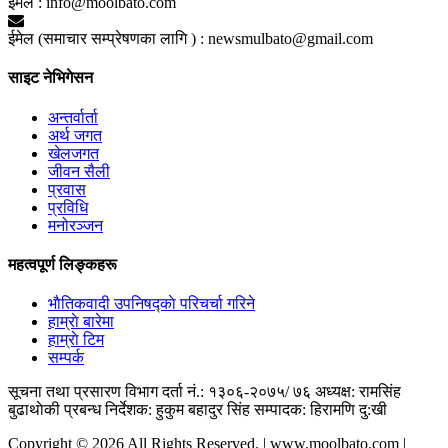
ईमेल :
info@moolbato.com
ईमेल (समाचार सम्प्रेषणका लागि ) :
newsmulbato@gmail.com
साइट नेभिगेसन
अन्तर्वार्ता
अर्थ जगत
खेलजगत
जीवन सैली
प्रवास
प्रविधि
मनोरञ्जन
महत्वपूर्ण लिङ्कहरू
भाैतिकवादी उपनिषद्काे परिचर्चा गरिने
हाम्राे बारेमा
हाम्राे टिम
सम्पर्क
सूचना तथा प्रसारण विभाग दर्ता नं.: १३०६-२०७५/ ७६
अध्यक्ष: रामसिंह
बुढाथाेकी
प्रबन्ध निर्देशक: हुकुम बहादुर सिंह
सम्पादक: हिरामणि दु:खी
Copyright © 2026 All Rights Reserved. | www.moolbato.com |