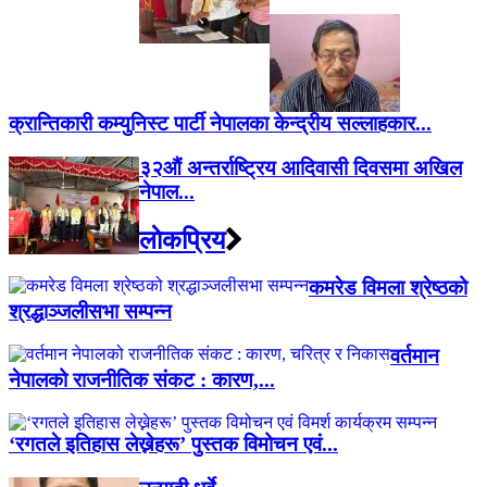
क्रान्तिकारी कम्युनिस्ट पार्टी नेपालका केन्द्रीय सल्लाहकार...
३२औं अन्तर्राष्ट्रिय आदिवासी दिवसमा अखिल
नेपाल...
लाेकप्रिय
कमरेड विमला श्रेष्ठको
श्रद्धाञ्जलीसभा सम्पन्न
वर्तमान
नेपालको राजनीतिक संकट : कारण,...
‘रगतले इतिहास लेख्नेहरू’ पुस्तक विमोचन एवं...