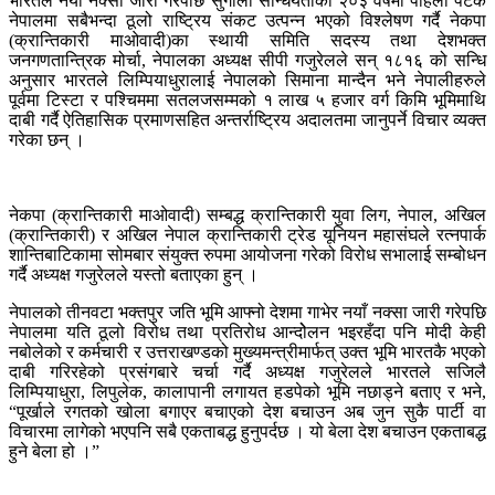
भारतले नयाँ नक्सा जारी गरेपछि सुगौली सन्धियताको २०३ वर्षमा पहिलो पटक
नेपालमा सबैभन्दा ठूलो राष्ट्रिय संकट उत्पन्न भएको विश्लेषण गर्दै नेकपा
(क्रान्तिकारी माओवादी)का स्थायी समिति सदस्य तथा देशभक्त
जनगणतान्त्रिक मोर्चा, नेपालका अध्यक्ष सीपी गजुरेलले सन् १८१६ को सन्धि
अनुसार भारतले लिम्पियाधुरालाई नेपालको सिमाना मान्दैन भने नेपालीहरुले
पूर्वमा टिस्टा र पश्चिममा सतलजसम्मको १ लाख ५ हजार वर्ग किमि भूमिमाथि
दाबी गर्दै ऐतिहासिक प्रमाणसहित अन्तर्राष्ट्रिय अदालतमा जानुपर्ने विचार व्यक्त
गरेका छन् ।
नेकपा (क्रान्तिकारी माओवादी) सम्बद्ध क्रान्तिकारी युवा लिग, नेपाल, अखिल
(क्रान्तिकारी) र अखिल नेपाल क्रान्तिकारी ट्रेड यूनियन महासंघले रत्नपार्क
शान्तिबाटिकामा सोमबार संयुक्त रुपमा आयोजना गरेको विरोध सभालाई सम्बोधन
गर्दै अध्यक्ष गजुरेलले यस्तो बताएका हुन् ।
नेपालको तीनवटा भक्तपुर जति भूमि आफ्नो देशमा गाभेर नयाँ नक्सा जारी गरेपछि
नेपालमा यति ठूलो विरोध तथा प्रतिरोध आन्दोेलन भइरहँदा पनि मोदी केही
नबोलेको र कर्मचारी र उत्तराखण्डको मुख्यमन्त्रीमार्फत् उक्त भूमि भारतकै भएको
दाबी गरिरहेको प्रसंगबारे चर्चा गर्दै अध्यक्ष गजुरेलले भारतले सजिलै
लिम्पियाधुरा, लिपुलेक, कालापानी लगायत हडपेको भूमि नछाड्ने बताए र भने,
“पूर्खाले रगतको खोला बगाएर बचाएको देश बचाउन अब जुन सुकै पार्टी वा
विचारमा लागेको भएपनि सबै एकताबद्ध हुनुपर्दछ । यो बेला देश बचाउन एकताबद्ध
हुने बेला हो ।”