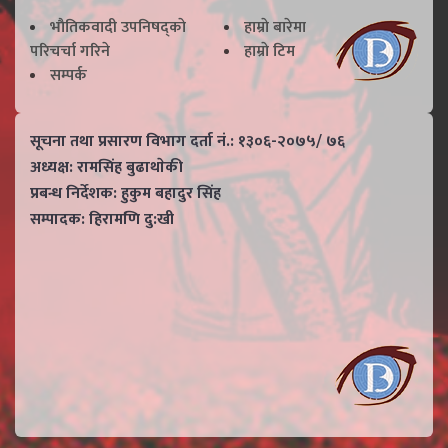
भाैतिकवादी उपनिषद्काे
हाम्राे बारेमा
परिचर्चा गरिने
हाम्राे टिम
सम्पर्क
सूचना तथा प्रसारण विभाग दर्ता नं.: १३०६-२०७५/ ७६
अध्यक्ष: रामसिंह बुढाथाेकी
प्रबन्ध निर्देशक: हुकुम बहादुर सिंह
सम्पादक: हिरामणि दु:खी