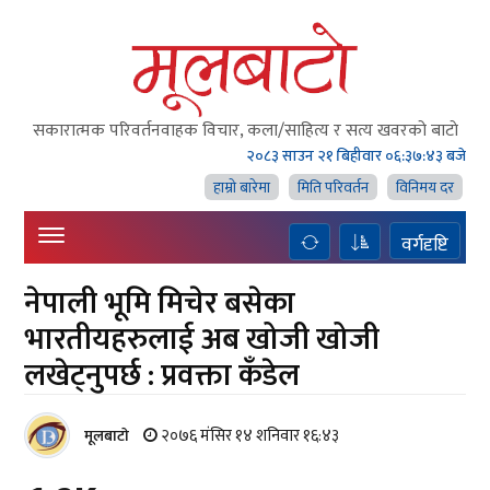
सकारात्मक परिवर्तनवाहक विचार, कला/साहित्य र सत्य खवरको बाटाे
२०८३ साउन २१ बिहीवार
०६:३७:४४ बजे
हाम्राे बारेमा
मिति परिवर्तन
विनिमय दर
वर्गदृष्टि
नेपाली भूमि मिचेर बसेका
भारतीयहरुलाई अब खोजी खोजी
लखेट्नुपर्छ : प्रवक्ता कँडेल
२०७६ मंसिर १४ शनिवार १६:४३
मूलबाटाे