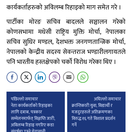
कार्यकर्ताहरुको अविलम्ब रिहाइको माग समेत गरे ।
पार्टीका मोरङ सचिव बादलले सञ्चालन गरेको
कोणसभामा मधेसी राष्ट्रिय मुक्ति मोर्चा, नेपालका
सचिव सुधिर मण्डल, देशभक्त जनगणतान्त्रिक मोर्चा,
नेपालको केन्द्रीय सदस्य सेवन्तराज भण्डारीलगायतले
पनि भारतीय हस्तक्षेपको चर्को विरोध गरेका थिए ।
Post
पछिल्लाे समाचार
अघिल्लाे समाचार
navigation
नेता कार्यकर्ताको रिहाइका
क्रान्तिकारी युवा, विद्यार्थी र
लागि दबाब, पत्रकार
मजदुरहरुले अतिक्रमणका
सम्मेलनमार्फत् विज्ञप्ति जारी,
विरुद्ध १६ गते विशाल प्रदर्शन
अविलम्ब रिहाइ नगरिए कडा
गर्ने
संघर्षमा उत्रने चेतावानी