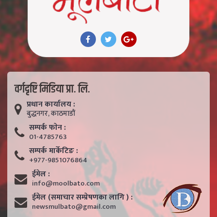
वर्गदृष्टि मिडिया प्रा. लि.
प्रधान कार्यालय :
बुद्धनगर, काठमाडाैं
सम्पर्क फाेन :
01-4785763
सम्पर्क मार्केटिङ :
+977-9851076864
ईमेल :
info@moolbato.com
ईमेल (समाचार सम्प्रेषणका लागि ) :
newsmulbato@gmail.com