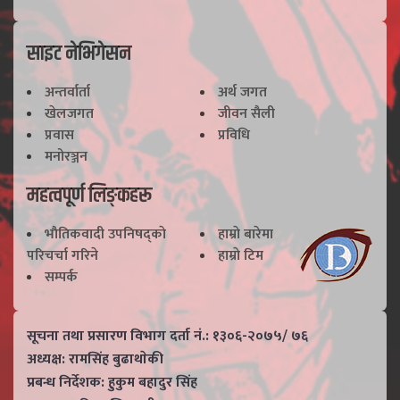
साइट नेभिगेसन
अन्तर्वार्ता
अर्थ जगत
खेलजगत
जीवन सैली
प्रवास
प्रविधि
मनोरञ्जन
महत्वपूर्ण लिङ्कहरू
भाैतिकवादी उपनिषद्काे
हाम्राे बारेमा
परिचर्चा गरिने
हाम्राे टिम
सम्पर्क
सूचना तथा प्रसारण विभाग दर्ता नं.: १३०६-२०७५/ ७६
अध्यक्ष: रामसिंह बुढाथाेकी
प्रबन्ध निर्देशक: हुकुम बहादुर सिंह