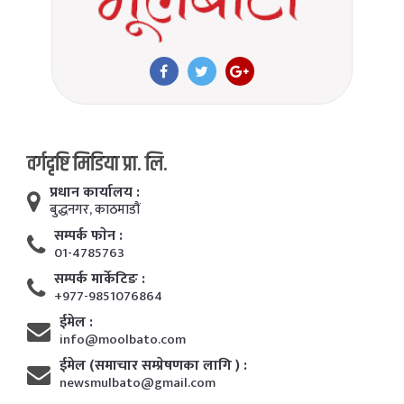
वर्गदृष्टि मिडिया प्रा. लि.
प्रधान कार्यालय :
बुद्धनगर, काठमाडाैं
सम्पर्क फाेन :
01-4785763
सम्पर्क मार्केटिङ :
+977-9851076864
ईमेल :
info@moolbato.com
ईमेल (समाचार सम्प्रेषणका लागि ) :
newsmulbato@gmail.com