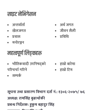
साइट नेभिगेसन
अन्तर्वार्ता
अर्थ जगत
खेलजगत
जीवन सैली
प्रवास
प्रविधि
मनोरञ्जन
महत्वपूर्ण लिङ्कहरू
भाैतिकवादी उपनिषद्काे
हाम्राे बारेमा
परिचर्चा गरिने
हाम्राे टिम
सम्पर्क
सूचना तथा प्रसारण विभाग दर्ता नं.: १३०६-२०७५/ ७६
अध्यक्ष: रामसिंह बुढाथाेकी
प्रबन्ध निर्देशक: हुकुम बहादुर सिंह