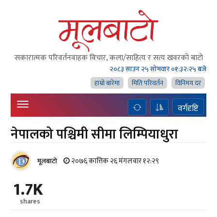
सकारात्मक परिवर्तनवाहक विचार, कला/साहित्य र सत्य खवरको बाटाे
२०८३ साउन २५ सोमवार
०१:३२:२७ बजे
हाम्राे बारेमा
मिति परिवर्तन
विनिमय दर
वर्गदृष्टि
नेपालको पश्चिमी सीमा लिम्पियाधुरा
२०७६ कात्तिक २६ मंगलवार १२:२९
मूलबाटाे
1.7K
shares