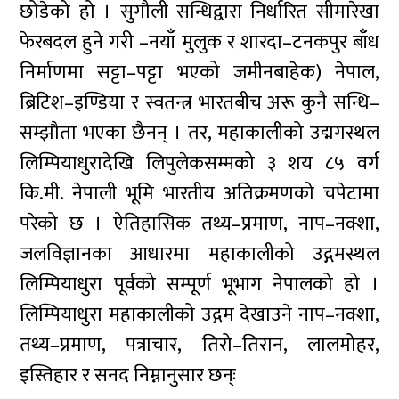
छोडेको हो । सुगौली सन्धिद्वारा निर्धारित सीमारेखा
फेरबदल हुने गरी –नयाँ मुलुक र शारदा–टनकपुर बाँध
निर्माणमा सट्टा–पट्टा भएको जमीनबाहेक) नेपाल,
ब्रिटिश–इण्डिया र स्वतन्त्र भारतबीच अरू कुनै सन्धि–
सम्झौता भएका छैनन् । तर, महाकालीको उद्मगस्थल
लिम्पियाधुरादेखि लिपुलेकसम्मको ३ शय ८५ वर्ग
कि.मी. नेपाली भूमि भारतीय अतिक्रमणको चपेटामा
परेको छ । ऐतिहासिक तथ्य–प्रमाण, नाप–नक्शा,
जलविज्ञानका आधारमा महाकालीको उद्गमस्थल
लिम्पियाधुरा पूर्वको सम्पूर्ण भूभाग नेपालको हो ।
लिम्पियाधुरा महाकालीको उद्गम देखाउने नाप–नक्शा,
तथ्य–प्रमाण, पत्राचार, तिरो–तिरान, लालमोहर,
इस्तिहार र सनद निम्नानुसार छन्ः