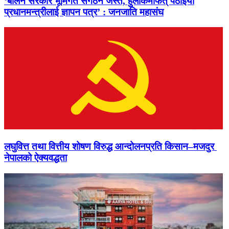
‘बालेन सरकार भूमिगत संगठन जस्तै, हुलाकमार्फत् पठाइयो
प्रधानमन्त्रीलाई ज्ञापन पत्र’ : जनजाति महासंघ
लघुवित्त तथा वित्तीय शोषण विरुद्ध आन्दोलनप्रति किसान–मजदुर
नेपालको ऐक्यवद्धता