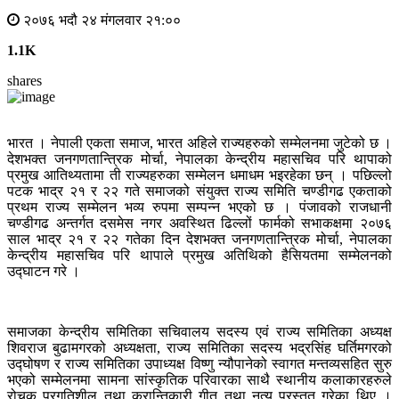
२०७६ भदौ २४ मंगलवार २१:००
1.1K
shares
भारत । नेपाली एकता समाज, भारत अहिले राज्यहरुको सम्मेलनमा जुटेको छ ।
देशभक्त जनगणतान्त्रिक मोर्चा, नेपालका केन्द्रीय महासचिव परि थापाको
प्रमुख आतिथ्यतामा ती राज्यहरुका सम्मेलन धमाधम भइरहेका छन् । पछिल्लो
पटक भाद्र २१ र २२ गते समाजको संयुक्त राज्य समिति चण्डीगढ एकताको
प्रथम राज्य सम्मेलन भव्य रुपमा सम्पन्न भएको छ । पंजावको राजधानी
चण्डीगढ अन्तर्गत दसमेस नगर अवस्थित ढिल्लों फार्मको सभाकक्षमा २०७६
साल भाद्र २१ र २२ गतेका दिन देशभक्त जनगणतान्त्रिक मोर्चा, नेपालका
केन्द्रीय महासचिव परि थापाले प्रमुख अतिथिको हैसियतमा सम्मेलनको
उद्घाटन गरे ।
समाजका केन्द्रीय समितिका सचिवालय सदस्य एवं राज्य समितिका अध्यक्ष
शिवराज बुढामगरको अध्यक्षता, राज्य समितिका सदस्य भद्रसिंह घर्तिमगरको
उद्घोषण र राज्य समितिका उपाध्यक्ष विष्णु न्यौपानेको स्वागत मन्तव्यसहित सुरु
भएको सम्मेलनमा सामना सांस्कृतिक परिवारका साथै स्थानीय कलाकारहरुले
रोचक प्रगतिशील तथा क्रान्तिकारी गीत तथा नृत्य प्रस्तुत गरेका थिए ।