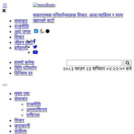
सकारात्मक परिवर्तनवाहक विचार, कला/साहित्य र सत्य
खवरको बाटाे
समाचार
राजनीति
अर्थ जगत
विचार
जीवन सैली
बर्गदृस्ती
हाम्राे बारेमा
मिति परिवर्तन
२०८३ साउन २३ शनिवार
०२:२२:५२ बजे
विनिमय दर
मुख्य पृष्ठ
समाचार
राजनीति
अन्तराष्ट्रिय
राष्ट्रिय
विचार
कुराकानी
साहित्य