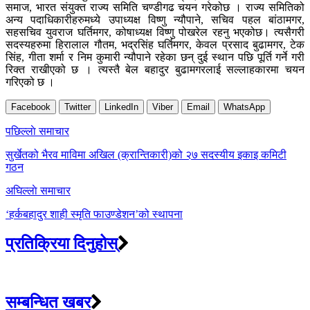
समाज, भारत संयुक्त राज्य समिति चण्डीगढ चयन गरेकोछ । राज्य समितिको
अन्य पदाधिकारीहरुमध्ये उपाध्यक्ष विष्णु न्यौपाने, सचिव पहल बांठामगर,
सहसचिव युवराज घर्तिमगर, कोषाध्यक्ष विष्णु पोखरेल रहनु भएकोछ। त्यसैगरी
सदस्यहरुमा हिरालाल गौतम, भद्रसिंह घर्तिमगर, केवल प्रसाद बुढामगर, टेक
सिंह, गीता शर्मा र निम कुमारी न्यौपाने रहेका छन् दुई स्थान पछि पूर्ति गर्ने गरी
रिक्त राखीएको छ । त्यस्तै बेल बहादुर बुढामगरलाई सल्लाहकारमा चयन
गरिएको छ ।
Facebook
Twitter
LinkedIn
Viber
Email
WhatsApp
Post
पछिल्लाे समाचार
navigation
सुर्खेतको भैरव माविमा अखिल (क्रान्तिकारी)को २७ सदस्यीय इकाइ कमिटी
गठन
अघिल्लाे समाचार
‘हर्कबहादुर शाही स्मृति फाउण्डेशन’को स्थापना
प्रतिक्रिया दिनुहोस्
सम्बन्धित खबर