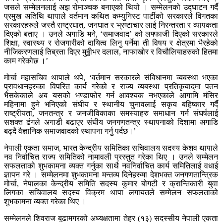
जसले सम्मेलनलाई अझ रोमाञ्चक बनाएको थियो । सम्मेलनको उद्घाटन गर्दै
प्रमुख अतिथि थापाले वर्तमान कथित कम्युनिस्ट पार्टीको सरकारले विगतका
सरकारहरुले जस्तै राष्ट्रघात, जनघात र भ्रष्टाचार लाई निरन्तरता र व्यापकता
दिएको बताए । उनले अगाडि भने, ‘समाजवाद’ को लफ्फाजी दिएको सरकारले
शिक्षा, स्वास्थ्य र रोजगारीको दायित्व लिनु पर्नेमा ती विषय र क्षेत्रमा भैरहेको
नीजिकरणलाई तिब्रता दिएर मुठ्ठीभर दलाल, नाफाखोर र विचौलियाहरुको हितमा
काम गरेकोछ ।’
मोर्चा महासचिव थापाले थपे, ‘वर्तमान सरकारले संविधानमा व्यबस्था भएका
प्रावधानहरुका विपरित कार्य गरेको र राज्य व्यबस्था प्रतिकृयादमा पतन
भैसकेकाले अब यसको भण्डाफोर गर्न आवश्यक नभएकाले आगामि मंसिर
महिनामा हुने भनिएको संघीय र स्थानीय चुनावलाई सकृय बहिष्कार गर्दै
राष्ट्रीयता, जनतन्त्र र जनजीविकाका समस्याहरु समाधान गर्न संघर्षलाई
सशक्त ढंगले अगाडी बढाएर संघीय जनगणतन्त्र स्थापनाको दिशामा अगाडि
बढ्दै वैज्ञानिक समाजवादको स्थापना गर्नु पर्दछ।’
नेपाली एकता समाज, भारत केन्द्रीय समितिका सचिवालय सदस्य केशव थापाले
नव निर्वाचित राज्य समितिको नामावली प्रस्तुत गरेका थिए । उनले सम्मेलन
सफलताको शुभकामना व्यक्त गर्नुका साथै नवनिर्वाचित कार्य समितिलाई वधाई
ज्ञापन गरे । सम्मेलनमा शुभकामना मन्तव्य दिनेहरुमा देशभक्त जनगणतान्त्रिक
मोर्चा, नेपालका केन्द्रीय समिति सदस्य कुमार बोगटी र क्रान्तिकारी युवा
लिगका सचिवालय सदस्य विक्रम थापा लगायतले सम्मेलन सफलताको
शुभकामना व्यक्त गरेका थिए ।
सम्मेलनले शिवराज बुढामगरको अध्यक्षतामा तेह्र (१३) सदस्सीय नेपाली एकता