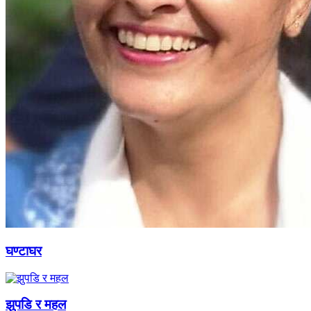
घण्टाघर
झुपडि र महल