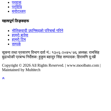
प्रवास
प्रविधि
मनोरञ्जन
महत्वपूर्ण लिङ्कहरू
भाैतिकवादी उपनिषद्काे परिचर्चा गरिने
हाम्राे बारेमा
हाम्राे टिम
सम्पर्क
सूचना तथा प्रसारण विभाग दर्ता नं.: १३०६-२०७५/ ७६
अध्यक्ष: रामसिंह
बुढाथाेकी
प्रबन्ध निर्देशक: हुकुम बहादुर सिंह
सम्पादक: हिरामणि दु:खी
Copyright © 2026 All Rights Reserved. | www.moolbato.com |
Maintained by Multitech