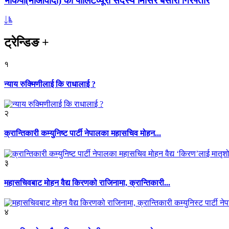
भाकपा(माओवादी) का पोलिटव्यूरो सदस्य मिसिर बेसारा गिरफ्तार
ट्रेन्डिङ
+
१
न्याय रुक्मिणीलाई कि राधालाई ?
२
क्रान्तिकारी कम्युनिष्ट पार्टी नेपालका महासचिव मोहन...
३
महासचिवबाट मोहन वैद्य किरणको राजिनामा, क्रान्तिकारी...
४