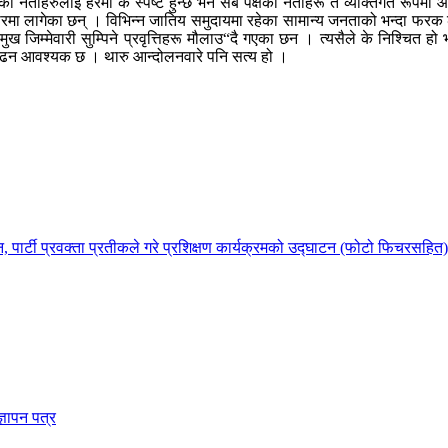
लाई हेरेमा के स्पष्ट हुन्छ भने सबै पक्षका नेताहरू त व्यक्तिगत रूपमा आफ्नै 
मा लागेका छन् । विभिन्न जातिय समुदायमा रहेका सामान्य जनताको भन्दा फरक ढ
रमुख जिम्मेवारी सुम्पिने प्रवृत्तिहरू मौलाउ“दै गएका छन । त्यसैले के निश्चित 
गाडि बढन आवश्यक छ । थारु आन्दोलनवारे पनि सत्य हो ।
ालन, पार्टी प्रवक्ता प्रतीकले गरे प्रशिक्षण कार्यक्रमको उद्घाटन (फोटो फिचरसहित)