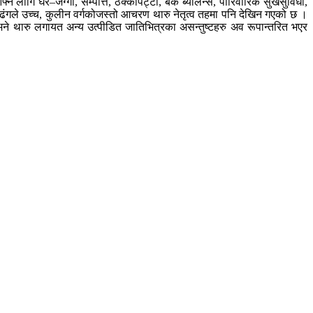
लागि घर–जग्गा, सम्पत्ति, ठेक्कापट्टा, बैंक ब्यालेन्स, पारिवारिक सुखसुविधा,
ंगले उच्च, कुलीन वर्गकोजस्तो आचरण थारु नेतृत्व तहमा पनि देखिन गएको छ ।
हो भने थारु लगायत अन्य उत्पीडित जातिभित्रका असन्तुष्टहरु अव रूपान्तरित भएर