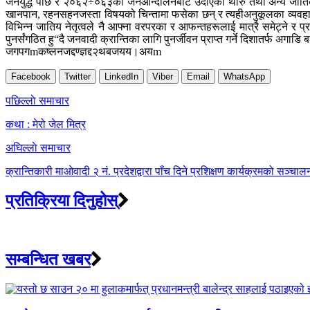
जनयुद्ध पछि र २०६२÷०६३को जनआन्दोलनबाट उदाएका थारु तथा अन्य जातिका नेताहरु
खानपान, रहनसहनजस्ता विषयको चिन्तामा फसेका छन् र त्यहीअनुकूलका व्यवहार
विभिन्न जातिय नेतृत्वले नै आफ्ना वरपरका र आफन्तहरूलाई मात्रै समेट्ने र प्
पुनर्संगठित हु“दै जनवादी क्रान्तिका लागि पुनर्जीवन प्राप्त गर्ने दिशातर्फ अ
जगपगmकष्लनजद्दण्ज्ञद्द२थबजयय।अयm
Facebook
Twitter
LinkedIn
Viber
Email
WhatsApp
Post
पछिल्लाे समाचार
navigation
कथा : मेरो जेल मित्र
अघिल्लाे समाचार
क्रान्तिकारी माओवादी २ नं. प्रदेशद्वारा पाँच दिने प्रशिक्षण कार्यक्रमको सञ्च
प्रतिक्रिया दिनुहोस्
सम्बन्धित खबर