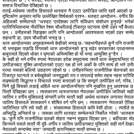
सकिएको छ । र थरुहट स्वायत्त प्रदेश स्थापनाका लागि थरुहट आन्दोलन गर्ने
समाज विभाजित देखिएको छ ।
तराई–मधेसमा जातीय हिसावले थारुहरु नै एउटा उत्पीडित जाति रहदै आएको छ । त्
दृष्टिकोण अनुसार माथि उल्लेखित शिर्षकको प्रश्न– थरुहट आन्दोलन– वर्गीय कि जा
अहिलकोे सम्मेलनले “थरुहट प्रदेशका लागि संविधान संशोधन हुनुपर्छ’ भ
प्रतिनिधिसभामा नीर्वाचित रेशम चौधरीलाई टीकापुर घटनामा दोषी ठहर गर्दै 
छन् । उनीहरुको रिहाइका लागि पनि आन्दोलको आवश्यकता भएको ठहर सम्मेल
सहभागी डा. उदय चौधरीको भनाइ छ ।
थारु आन्दोलनका अगुवाहरुमध्ये केहीको भनाइ छ–‘सहभागीहरुले कुनै पनि राजनीतिक
यो भनाइका पछाडि विगतको थारु आन्दोलनको बु“इ चढेर सरकारका प्रधानमन्त्री,
बाबुरामले दिएको धोका र घृणाको अभिव्यक्ति हो यो भन्दा अत्युक्ति हु“दैन ।
के सही हो भने वर्गीय रुपमा नेपालका हरेक समुदायमा जस्तै थारु समुदायभित्र
उत्पीडनबाट मुक्ति आन्दोलनको एउटा पक्ष हो भने अर्को के पनि सत्य हो भने उन
प्रथा यसको बलियो उदाहरण रहेको छ । उनीहरुभित्र राजनीतिक चेतनाको काफी अ
टिकापुर घटनाले त बचेखुचेको जनयुद्धको राप र तापलाई समेत तहस नहस पारिद
माक्र्सवादी सिद्धान्त र विचारले स्पष्ट बनाएको छ कि सम्पूर्ण उत्पीडित वर्ग, ग
यिनै दुई बिचको लडाई अहिले थारु आन्दोलनभित्र पनि मुखरित हुनु आवश्यक छ । 
भित्रै देखिएका छन् । त्यसकारण थारुलगायत नेपालका उत्पीडित जातिको सही म
जातिय र वर्गीय मुक्तिलाई संगसंगै लगेर मात्रै सही अर्थमा थारुहरु लगायत न
जातिय हिसावले शासकवर्ग र शोषित वर्ग पनि छन् । त्यसकारण नेपालको ऐतिहा
जातिभित्र पनि त्यो सही हो । संख्यात्मक हिसावले कमि वेशी होला । त्यसैले 
अभिवृद्धि अनिवार्य छ । जसका लागि थारुहट सम्मेलनले निर्कोल गरेको ‘थारुह
छ–‘कुनै पनि राजनीतिक दलको मोहरा नबन्न सुझाव दिएका छन् । बर्दीयाका मोहन च
किनभने यसले मात्रै यी दुवै–वर्गीय र जातिय उत्पीडनबाट मुक्तिको सही मार्ग द
नेपालको सन्दर्भमा नया“ जनवादी क्रान्तिबाट मात्रै सम्भव छ ।