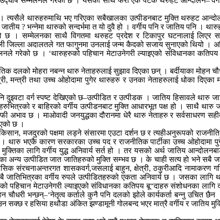
 उद्घोष सम्मेलनले गरेको छ । यसको साथै फेरी एक पटक थरुहट आन्दोलन– वर्गी
यसैले थारुहरुमाथि भए गरिएका सबैखालका उत्पीडनबाट मुक्ति थरुहट आन्दोलनको महत्
तीय ? भन्नेमा थारुको सन्दर्भमा त यो दुवै हो । वर्गीय पनि र जातिय पनि । थारुहर
नेको छ । सम्मेलनका साथै विगतमा थरुहट प्रदेश र टिकापुर घटनालाई लिएर 
कैलाली जिल्ला अदालतले गत फागुनमा उनलाई जन्म कैदको सजाय सुनाएको थियो । अ
नले गरेको छ । ‘थारुहरुको पहिचान मेटाउनेगरी ल्याइएको संविधानका कतिप
 दलको मोहरा नबन्न थारु नेताहरुलाई सुझाव दिएका छन् । बर्दीयाका मोहन चौधरी भ
 मन्त्री तथा उच्च ओहोदामा पुगेर थारुहरु र उनका नेताहरुलाई धोका दिएका मधे
 पनि दुइवटा वर्ग स्पष्ट देखिएको छ–उत्पीडित र उत्पीडक । जातिय हिसावले थारु
ीहरुभित्रको र बाहिरको वर्गीय उत्पीडनबाट मुक्ति आधारभूत पक्ष हो । साथै थारु
भाव छ । माओवादी जनयुद्धका दौरानमा धेरै थारु नेताहरु र सर्वसाधरण सहीद ब
िएको छ ।
रिब, किसान, मजदुरको पक्षमा लड्ने संसारमा एउटा दर्शन छ र त्यहीअनुरूपको राजनीति 
थारु भएकै कारण सरकारका उच्च पद र राजनीतिक पार्टीका उच्च ओहोदामा पुगेर मो
ुक्तिका लागि वर्गीय युद्ध अनिवार्य सर्त हो । तर यसको अर्थ जातिय आन्दोलनब
ेपालका अन्य उत्पीडित जात जातिहरुको मुक्ति सम्भव छ । के चाही सत्य हो भने सब
सिक संरचनाअन्तरगत शासकवर्ग,जसलाई बाहुन, क्षेत्री, ठकुरीआदि नामाकरण गर
सबै जातिभित्रका वर्गीय रुपले उत्पीडितहरुको एकता अनिवार्य छ । जसका लागि थार
रुको पहिचान मेटाउनेगरी ल्याइएको संविधानका कतिपय बू“दाहरु संशोधनका लागि द
ौधरी भन्छन्–‘नेतृत्व कर्ताले कुनै पनि दलको झोले कार्यकर्ता बन्नु उचित छैन
ेखाउन सक्छ र हसिया हथौडा अंकित झण्डामूनी गोलबन्द भएर मात्रै वर्गीय र जातिय म