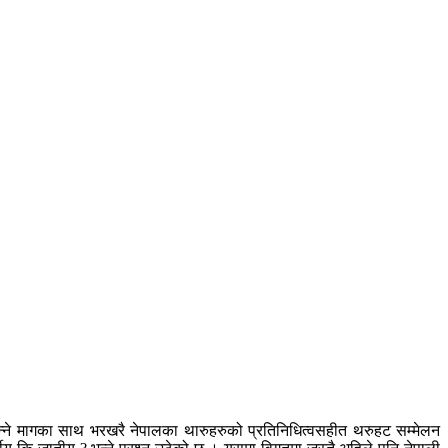
छ भन्ने मागका साथ भरखरै नेपालका थारुहरुको प्रतिनिधित्वसहीत थरुहट सम्मेलन