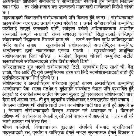
अध्ययनका आधारमा समाजवाद र साम्यवादको स्थापना हुने निष्कर्ष निकाल्ने
काम गर्दछ । तर संशोधनवाद यस प्रकारको माक्र्सवादी मान्यताको विरोधी रहेको
छ ।
माक्र्सवादको विकाससँगै संशोधनवादको पनि विकास हुँदै जान्छ । संशोधनवादले
ख्रुश्चोवमा गएर एउट उत्कर्ष प्राप्त गरेको छ । उनले सर्वहारावर्गको कम्युनिष्ट
पार्टीलाई सम्पूर्ण जनताको पार्टी, सर्वहारा वर्गको अधिनायकत्वमा आधारित
राज्यलाई सम्पूर्ण जनताको राज्य सशस्त्र संघर्षको सिद्धान्तलाई शान्तिपूर्ण
संक्रमणको सिद्धान्तमा गिराउने काम गरे । उनले स्टालिन माथि व्यक्तिपूजाको
गंभीर आरोप लगाए । खु्रश्चोवको संशोधनवादले अन्तर्राष्ट्रिय कम्युनिष्ट
आन्दोलनमा ठूलो नकारात्मक प्रभाव पा¥यो । खु्रश्चोभलाई आधुनिक
संशोधनवादका पिता भनिन्छ । माओको नेतृत्वमा चीनको कम्युनिष्ट पार्टीले
ख्रुश्चोभको संशोधनवादको डटेर विरोध गरेको थियो ।
बर्नस्टाइनबाट शुरु भएको संशोधनवादले टिटो, ख्रुश्चोभ लिउ साओ ची, देङ
शाओ, पिङ आदि हुँदै युरो कम्युनिज्ममा चरम रुप लिदै नवसंशोधनवादको बाटो हुँदै
प्रतिक्रियावादमा गिर्न पुगेको छ ।
संशोधनवाद र अन्तर्राष्ट्रिय परिघटना हुनुको कारण अन्तर्राष्ट्रिय कम्युनिष्ट
आन्दोलनमा पैदा भएका मतभेद र दुईलाइन संघर्षबाट नेपाल पनि प्रभावित हुँदै
आएको छ र अहिलेसम्म आउँदा नेपालमा मूलतः दुई प्रकारका संशोधनवादी धारा
देखा पर्दै आएका छन्– ती हुन् बहुदलीय संशोधनवाद र जडसूत्रीय संशोधनवाद ।
नेपालमा दक्षिणपन्थी संशोधनवादी तथा नवसंशोधनवादी धारा हावी हुदै आएको छ
। नेपालमा संशोधनवादको विस्तृत अध्ययन गर्न आवश्यक छ । किनभने
दक्षिणपन्थी संशोधनवाद नेपाली क्रान्तिको बाधक बन्दै आएको छ । तर यहाँ धरै
लामो व्याख्या गर्न संभव छैन ।
भीषण वर्गसंघर्ष, विचारधारात्क दुइलाइन संघर्षको वीचबाट क्रान्तिकारी
माक्र्सवादको रक्ष, प्रयोग र यान्त्रिक ढंगले नभएर सृजनात्मक ढंगले विकास र