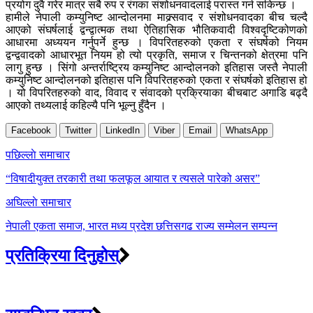
प्रयोग दुवै गरेर मात्र सबै रुप र रंगका संशोधनवादलाई परास्त गर्न सकिन्छ ।
हामीले नेपाली कम्युनिष्ट आन्दोलनमा माक्र्सवाद र संशोधनवादका बीच चल्दै
आएको संघर्षलाई द्वन्द्वात्मक तथा ऐतिहासिक भौतिकवादी विश्वदृष्टिकोणको
आधारमा अध्ययन गर्नुपर्ने हुन्छ । विपरितहरुको एकता र संघर्षको नियम
द्वन्द्ववादको आधारभूत नियम हो त्यो प्रकृति, समाज र चिन्तनको क्षेत्रमा पनि
लागु हुन्छ । सिंगो अन्तर्राष्ट्रिय कम्युनिष्ट आन्दोलनको इतिहास जस्तै नेपाली
कम्युनिष्ट आन्दोलनको इतिहास पनि विपरितहरुको एकता र संघर्षको इतिहास हो
। यो विपरितहरुको वाद, विवाद र संवादको प्रक्रियाका बीचबाट अगाडि बढ्दै
आएको तथ्यलाई कहिल्यै पनि भूल्नु हुँदैन ।
Facebook
Twitter
LinkedIn
Viber
Email
WhatsApp
Post
पछिल्लाे समाचार
navigation
“विषादीयुक्त तरकारी तथा फलफूल आयात र त्यसले पारेको असर”
अघिल्लाे समाचार
नेपाली एकता समाज, भारत मध्य प्रदेश छत्तिसगढ राज्य सम्मेलन सम्पन्न
प्रतिक्रिया दिनुहोस्