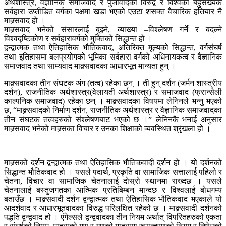
अर्थशास्त्र, वैज्ञानिक समाजवाद र पुँजीवादका विरुद्व र विश्वका बहुसंख्यक
सर्वहारा उप्तीडित वर्गका पक्षमा खडा भएको एउटा शसक्त वैचारिक हतियार नै
माक्र्सवाद हो ।
माक्र्सवाद भनेको संसारलाई बुझ्ने, व्याख्या –विश्लेषण गर्ने र बदल्ने
विश्वदृष्टिकोण र सर्वहारावर्गको मुक्तिको सिद्धान्त हो ।
द्वन्द्वात्मक तथा ऐतिहासिक भौतिकवाद, अतिरिक्त मूल्यको सिद्धान्त, वर्गसंघर्ष
तथा इतिहासमा बलप्रयोगको भूमिका सर्वहारा वर्गको अधिनायकत्व र वैज्ञानिक
समाजवाद तथा साम्यवाद माक्र्सवादका आधारभूत मान्यता हुन् ।
माक्र्सवादका तीन संघटक अंग (तत्व) रहेका छन् । ती हुन् दर्शन (जर्मन शास्त्रीय
दर्शन), राजनीतिक अर्थशास्त्र(वेलायती अर्थशास्त्र) र समाजवाद (फ्रान्सेली
काल्पनिक समाजवाद) रहेका छन् । माक्र्सवादका विषयमा लेनिनले भन्नु भएको
छ, “माक्र्सवादको निर्माण दर्शन, राजनीतिक अर्थशास्त्र र वैज्ञानिक समाजवादका
तीन संघटक तत्वहरुको संश्लेषणबाट भएको छ ।” लेनिनकै भनाई अनुसार
माक्र्सवाद भनेको माक्र्सका विचार र उनका शिक्षाको व्यवस्थित श्रृंखला हो ।
माक्र्सको दर्शन द्वन्द्वात्मक तथा ऐतिहासिक भौतिकवादी दर्शन हो । यो दर्शनको
सिद्धान्त भौतिकवाद हो । यसले पदार्थ, प्रकृति वा सामाजिक सत्तालाई पहिलो र
चेतना, विचार वा सामाजिक चेतनालाई दोस्रो स्थानमा राख्दछ । यसले
चेतनालाई बस्तुजगतका आत्मिक प्रतिबिम्बन मान्दछ र विश्वलाई बोधगम्य
बताउँछ । माक्र्सवादी दर्शन द्वन्द्वात्मक तथा ऐतिहासिक भौतिकवाद भएकाले यो
आदर्शवाद र आधारभूतवादका विरुद्ध परिलक्षित रहेको छ । माक्र्सवादी दर्शनको
पद्धति द्वन्द्ववाद हो । एंगेल्सले द्वन्द्ववादका तीन नियम अर्थात् विपरितहरुको एकता