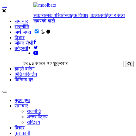
सकारात्मक परिवर्तनवाहक विचार, कला/साहित्य र सत्य
खवरको बाटाे
समाचार
राजनीति
अर्थ जगत
विचार
जीवन सैली
बर्गदृस्ती
२०८३ साउन २२ शुक्रवार
हाम्राे बारेमा
मिति परिवर्तन
विनिमय दर
मुख्य पृष्ठ
समाचार
राजनीति
अन्तराष्ट्रिय
राष्ट्रिय
विचार
कुराकानी