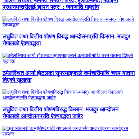
‘बालेन सरकार भूमिगत संगठन जस्तै, हुलाकमार्फत् पठाइयो
प्रधानमन्त्रीलाई ज्ञापन पत्र’ : जनजाति महासंघ
लघुवित्त तथा वित्तीय शोषण विरुद्ध आन्दोलनप्रति किसान–मजदुर
नेपालको ऐक्यवद्धता
ठमेलस्थित आर्या होटलका सुपरभाइजरले कर्मचारीमाथि चरम यातना
दिएको खुलासा
लघुवित्त तथा वित्तीय शोषणविरुद्ध किसान–मजदुर आन्दोलन
नेपालको आन्दोलनप्रति ऐक्यबद्धता जाहेर