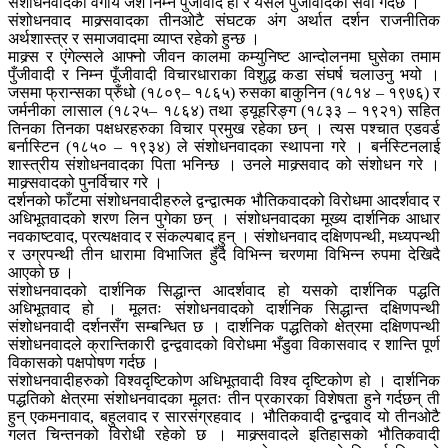
संशोधनवादको वर्गीय जश निम्न पुँजीवाद हो र यसले पुँजीवादको सेवा गर्दछ ।
संशोधनवाद माक्र्सवादका तीनओटै संघटक अंग अर्थात दर्शन राजनीतिक
अर्थशास्त्र र समाजवादमा व्याप्त रहेको हुन्छ ।
माक्र्स र एंगेल्सले आफ्नो जीवन कालमा कम्युनिष्ट आन्दोलनमा घुसेका तमाम
पुँजीवादी र निम्न पूँजीवादी विचारधाराका विशुद्ध कडा संघर्ष चलाउनु भयो ।
जसमा फ्रान्सका प्रुँधो (१८०९– १८६५) रुसका बाकुनिन (१८१४ – १९७६) र
जर्मनीका लासाल (१८२५– १८६४) तथा ड्यूहरिङ्ग (१८३३ – १९२१) सहित
तिनका तिनका पक्षधरहरुका विचार प्रमुख रहेका छन् । त्यस पश्चात एडवर्ड
बर्नास्टिन (१८५० – १९३४) ले संशोधनवादका स्थापना गरे । बर्नस्टिनलाई
शास्त्रीय संशोधनवादका पिता भनिन्छ । उनले माक्र्सवाद को संशोधन गरे ।
माक्र्सवादको पुनर्विचार गरे ।
दर्शनको फाँटमा संशोधनवादीहरुले द्वन्द्वात्मक भौतिकवादको विरोधमा आदर्शवाद र
अधिभूतवादको शरण लिन पुगेका छन् । संशोधनवादका मूख्य दार्शनिक आधार
नवकाष्टवाद, प्रत्यक्षवाद र संकल्पबाद हुन् । संशोधनवाद दक्षिणपन्थी, मध्यपन्थी
र उग्रपन्थी तीन धारामा विभाजित हुँदै विभिन्न चरणमा विभिन्न रुपमा देखिदै
आएको छ ।
संशोधनवादको दार्शनिक सिद्धान्त आदर्शवाद हो यसको दार्शनिक पद्धति
अधिभूतवाद हो । मूलतः संशोधनवादको दार्शनिक सिद्धान्त दक्षिणपन्थी
संशोधनवादी दर्शनसँग सम्बन्धित छ । दार्शनिक पद्धतिको क्षेत्रमा दक्षिणपन्थी
संशोधनवादले क्रान्तिकारी द्वन्द्ववादको विरोधमा भँडुवा विकासवाद र शान्ति पूर्ण
विकासको पक्षपोषण गर्दछ ।
संशोधनवादीहरुको विश्वदृष्टिकोण अधिभूतवादी विश्व दृष्टिकोण हो । दार्शनिक
पद्धतिको क्षेत्रमा संशोधनवादका मूलतः तीन प्रकारका विशेषता हुने गर्दछन् ती
हुन् एकमनावाद, बहुलवाद र सारसंग्रहवाद । भौतिकवादी द्वन्द्ववाद यो तीनओटै
गलत चिन्तनको विरोधी रहेको छ । माक्र्सवादले इतिहासको भौतिकवादी