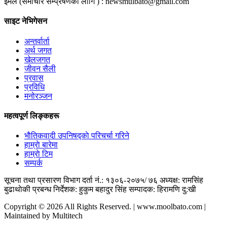
ईमेल (समाचार सम्प्रेषणका लागि ) :
newsmulbato@gmail.com
साइट नेभिगेसन
अन्तर्वार्ता
अर्थ जगत
खेलजगत
जीवन सैली
प्रवास
प्रविधि
मनोरञ्जन
महत्वपूर्ण लिङ्कहरू
भाैतिकवादी उपनिषद्काे परिचर्चा गरिने
हाम्राे बारेमा
हाम्राे टिम
सम्पर्क
सूचना तथा प्रसारण विभाग दर्ता नं.: १३०६-२०७५/ ७६
अध्यक्ष: रामसिंह
बुढाथाेकी
प्रबन्ध निर्देशक: हुकुम बहादुर सिंह
सम्पादक: हिरामणि दु:खी
Copyright © 2026 All Rights Reserved. | www.moolbato.com |
Maintained by Multitech