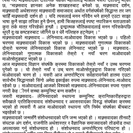
त्यसै गरी माक्र्सवादको दार्शनिक पक्षको महत्वलाई माओले यसरी दर्शाउनु भएको
छ, “माक्र्सवाद ज्ञानका अनेक शाखाहरुबाट बनेको छ, माक्र्सवाद दर्शन,
माक्र्सवादी अर्थशास्त्र माक्र्सवादी समाजवाद अर्थात वर्गसंघर्षको सिद्धान्त तर जग
चाहिँ माक्र्सवादी दर्शन हो । यदि त्यसलाई मनन गरिदैन भने हाम्रो एउटा साझा
भाषा कुनै साझा तरिका हुने छैनन्, हामी चिजहरुलाई स्पष्ट नपारिकन यताउताको
कुरा तर्क मात्र गरिरहेका हुन्छौ । द्वन्द्वात्मक भौतिकवादलाई मनन गरिसकेपछि
थुप्रै दुःख कष्टहरुबाट जोगिने छ र धेरै गल्तिहरु हट्नेछन् ।”
माक्र्सवादको माक्र्सवाद – लेनिनवाद–माओवादमा विकास भएको छ । पहिलो
चरणमा माक्र्सवादको विकास भएको छ । माक्र्सवादको गुणात्मक विकासको
दोस्रो चरणमा लेनिनवादको विकास लेनिनवाट भएको छ । माक्र्सवाद–
लेनिनवादको गुणात्मक विकासको तेस्रो र नयाँ चरण माओवादको
माओत्सेतुङबाट भएको छ ।
आज माक्र्सवाद विज्ञान संघर्षकै क्रममा विकासको तेस्रो नयाँ र उच्च चरणमा
पुगेको छ । यो तेस्रो नयाँ र उच् चरण माओत्सेतुङ्द्वारा विकास गरिएको
माओवादको चरण हो । यसरी आज अन्तर्राष्ट्रिय सर्वहारावर्गको हातमा एउटा
सार्वभौम सिद्धान्तको सिंगो अमेद्य इकाईका रुपमा माक्र्सवाद–लेनिनवाद–माओवाद
रहेको छ । माओवादलाई आजको विश्वको माक्र्सवाद–लेनिनवादका रुपमा ग्रहण
नगरी केह ीगर्न सच्चा कम्युनिष्ट बन्न सक्तैन ।
जसरी माक्र्सवाद– लेनिनवादको स्थापना कम्युनिष्ट क्रान्तिकारीहरुद्वारा
सवैखाले प्रतिक्रियावाद संशोधनवाद र अवसरवादका विरुद्ध संघर्षका क्रममा
भएको हो त्यसरी नै आज माओवादको स्थापना पनि निर्मम संघर्षका बीचबाट
भइरहेको छ ।
माक्र्सवादको जन्मसँगै संशोधनवादको पनि जन्म भएको हो । माक्र्सवादका तीनवटै
संघटक अंग दर्शन, राजनीति अर्थशास्त्र र वैज्ञानिक समाजवादको तोडमोड तथा
अपव्याख्या गर्नु संशोधनवाद हो । संशोधनवाद अन्तर्राष्ट्रिय परिघटना हो ।