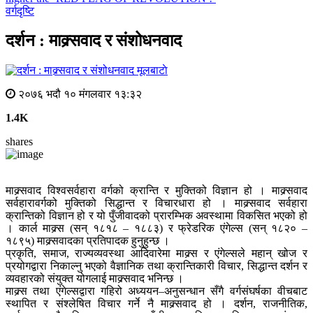
वर्गदृष्टि
दर्शन : माक्र्सवाद र संशोधनवाद
मूलबाटाे
२०७६ भदौ १० मंगलवार १३:३२
1.4K
shares
माक्र्सवाद विश्वसर्वहारा वर्गको क्रान्ति र मुक्तिको विज्ञान हो । माक्र्सवाद
सर्वहारावर्गको मुक्तिको सिद्धान्त र विचारधारा हो । माक्र्सवाद सर्वहारा
क्रान्तिको विज्ञान हो र यो पुँजीवादको प्रारम्भिक अवस्थामा विकसित भएको हो
। कार्ल माक्र्स (सन् १८१८ – १८८३) र फ्रेडरिक एंगेल्स (सन् १८२० –
१८९५) माक्र्सवादका प्रतिपादक हुनुहुन्छ ।
प्रकृति, समाज, राज्यव्यवस्था आदिवारेमा माक्र्स र एंगेल्सले महान् खोज र
प्रयोगद्वारा निकाल्नु भएको वैज्ञानिक तथा क्रान्तिकारी विचार, सिद्धान्त दर्शन र
व्यवहारको संयुक्त योगलाई माक्र्सवाद भनिन्छ ।
माक्र्स तथा एंगेल्सद्वारा गहिरो अध्ययन–अनुसन्धान सँगै वर्गसंघर्षका वीचबाट
स्थापित र संश्लेषित विचार गर्ने नै माक्र्सवाद हो । दर्शन, राजनीतिक,