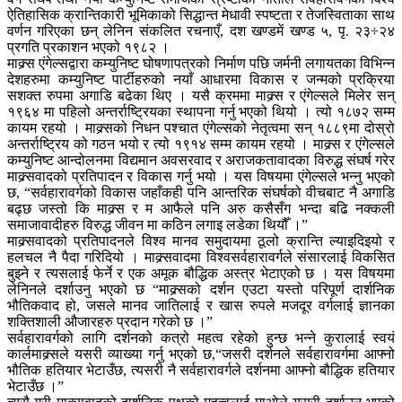
ऐतिहासिक क्रान्तिकारी भूमिकाको सिद्धान्त मेधावी स्पष्टता र तेजस्विताका साथ
वर्णन गरिएका छन् लेनिन संकलित रचनाएँ, दश खण्डमें खण्ड ५, पृ. २३÷२४
प्रगति प्रकाशन भएको १९८२ ।
माक्र्स एंगेल्सद्वारा कम्युनिष्ट घोषणापत्रको निर्माण पछि जर्मनी लगायतका विभिन्न
देशहरुमा कम्युनिष्ट पार्टीहरुको नयाँ आधारमा विकास र जन्मको प्रक्रिया
सशक्त रुपमा अगाडि बढेका थिए । यसै क्रममा माक्र्स र एंगेल्सले मिलेर सन्
१९६४ मा पहिलो अन्तर्राष्ट्रियका स्थापना गर्नु भएको थियो । त्यो १८७२ सम्म
कायम रहयो । माक्र्सको निधन पश्चात एंगेल्सको नेतृत्वमा सन् १८८९मा दोस्रो
अन्तर्राष्ट्रिय को गठन भयो र त्यो १९१४ सम्म कायम रहयो । माक्र्स र एंगेल्सले
कम्युनिष्ट आन्दोलनमा विद्यमान अवसरवाद र अराजकतावादका विरुद्ध संघर्ष गरेर
माक्र्सवादको प्रतिपादन र विकास गर्नु भयो । यस विषयमा एंगेल्सले भन्नु भएको
छ, “सर्वहारावर्गको विकास जहाँकही पनि आन्तरिक संघर्षको वीचबाट नै अगाडि
बढ्छ जस्तो कि माक्र्स र म आफैले पनि अरु कसैसँग भन्दा बढि नक्कली
समाजावादीहरु विरुद्ध जीवन मा कठिन लगाइ लडेका थियौँ ।”
माक्र्सवादको प्रतिपादनले विश्व मानव समुदायमा ठूलो क्रान्ति ल्याइदिइयो र
हलचल नै पैदा गरिदियो । माक्र्सवादमा विश्वसर्वहारावर्गले संसारलाई विकसित
बुझ्ने र त्यसलाई फेर्ने र एक अमूक बौद्धिक अस्त्र भेटाएको छ । यस विषयमा
लेनिनले दर्शाउनु भएको छ “माक्र्सको दर्शन एउटा यस्तो परिपूर्ण दार्शनिक
भौतिकवाद हो, जसले मानव जातिलाई र खास रुपले मजदूर वर्गलाई ज्ञानका
शक्तिशाली औजारहरु प्रदान गरेको छ ।”
सर्वहारावर्गको लागि दर्शनको कत्रो महत्व रहेको हुन्छ भन्ने कुरालाई स्वयं
कार्लमाक्र्सले यसरी व्याख्या गर्नु भएको छ,“जसरी दर्शनले सर्वहारावर्गमा आफ्नो
भौतिक हतियार भेटाउँछ, त्यसरी नै सर्वहारावर्गले दर्शनमा आफ्नो बौद्धिक हतियार
भेटाउँछ ।”