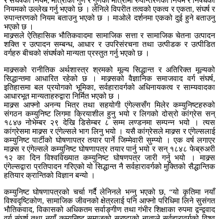
र संघर्षको नियम, मात्राको गुण र गुणको मात्रामा रुपान्तरणको नियम र निषेधको
नियमको उल्लेख गर्नु भएको छ । लेनिले विपरीत तत्वको एकत्व र एकता, संघर्ष र
रुपान्तरणको नियम बताउनु भएको छ । माओले दर्शनमा एकको दुई हुने बताउनु
भएको छ ।
माक्र्सले ऐतिहासिक भौतिकवादमा सामाजिक सत्ता र सामाजिक चेतना उत्पादन
शक्ति र उत्पादन सम्बन्ध, आधार र उपरिसंरचना तथा उत्पीडक र उत्पीडित
वर्गहरु बीचको संघर्षको मान्यता प्रस्तुत गर्नु भएको छ ।
माक्र्सको रानीतिक अर्थशास्त्र श्रमको मूल्य सिद्धान्त र अतिरिक्त मूल्यको
सिद्धान्तमा आधारित रहेको छ । माक्र्सको वैज्ञानिक समाजवाद वर्ग संघर्ष,
इतिहासमा बल प्रयोगको भूमिका, सर्वहारावर्गको अधिनायकत्व र साम्यवादका
आधारभूत मान्यताहरुद्वारा निर्मित भएको छ ।
माक्र्स आफ्नो अनन्य भित्र तथा सहयोगी एंगेल्ससँग मिलेर कम्युनिष्टहरुको
संगठन कम्युनिष्ट लिगमा क्रियाशील हुनु भयो र लिगको दोस्रो कांग्रेस सन्
१८४७ नोभेम्बर २९ देखि डिसेम्बर ८ सम्म लण्डनमा सम्पन्न भयो । त्यस
कांग्रेसमा माक्र्स र एंगेल्सले भाग लिनु भयो । यसै कांग्रेसले माक्र्स र एंगेल्सलाई
कम्युनिष्ट पार्टीको घोषणापत्र तयार पार्ने जिम्मेवारी सुम्प्यो । एक वर्ष लगाएर
माक्र्स र एंगेल्सले कम्युनिष्ट घोषणापत्र तयार पार्नु भयो र सन् १८४८ फेब्रुअरी
१२ का दिन विश्वविख्यात कम्युनिष्ट घोषणपत्र जारी गर्नु भयो । माक्र्स
एंगेल्सद्वारा प्रतिपादन गरिएको यो सिद्धान्त नै सर्वहारावर्गको मुक्तिको सैद्धान्तिक
हतियार क्रान्तिको विज्ञान बन्यो ।
कम्युनिष्ट घोषणापत्रको चर्चा गर्दै लेनिनले भन्नु भएको छ, “यो कृतिमा नयाँ
विश्वदृष्टिकोण, सामाजिक जीवनको क्षेत्रलाई पनि आफ्नो परिधिमा लिने सुसंगत
भौतिकवाद, विकासको अधिकतम सर्वाङ्गीण तथा गंभीर शिक्षाका रुपमा द्वन्द्ववाद
वर्ग संघर्ष तथा नयाँ कम्युनिष्ट समाजको स्रष्टाको नाताले सर्वहारावर्गको विश्व