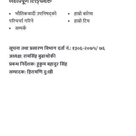
महत्वपूर्ण लिङ्कहरू
भाैतिकवादी उपनिषद्काे
हाम्राे बारेमा
परिचर्चा गरिने
हाम्राे टिम
सम्पर्क
सूचना तथा प्रसारण विभाग दर्ता नं.: १३०६-२०७५/ ७६
अध्यक्ष: रामसिंह बुढाथाेकी
प्रबन्ध निर्देशक: हुकुम बहादुर सिंह
सम्पादक: हिरामणि दु:खी