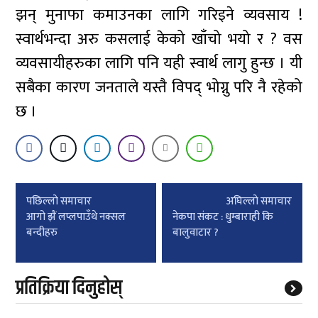
झन् मुनाफा कमाउनका लागि गरिइने व्यवसाय !
स्वार्थभन्दा अरु कसलाई केको खाँचो भयो र ? वस
व्यवसायीहरुका लागि पनि यही स्वार्थ लागु हुन्छ । यी
सबैका कारण जनताले यस्तै विपद् भोग्नु परि नै रहेको
छ ।
Post
पछिल्लाे समाचार
अघिल्लाे समाचार
navigation
आगो झैं लप्लपाउँथे नक्सल
नेकपा संकट : धुम्बाराही कि
बन्दीहरु
बालुवाटार ?
प्रतिक्रिया दिनुहोस्