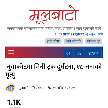
सकारात्मक परिवर्तनवाहक विचार, कला/साहित्य र सत्य खवरको बाटाे
२०८३ साउन २२ शुक्रवार
०३:०२:५१ बजे
हाम्राे बारेमा
मिति परिवर्तन
विनिमय दर
वर्गदृष्टि
नुवाकोटमा मिनी ट्रक दुर्घटना, १८ जनाको
मृत्यु
२०७५ मंसिर २९ शनिवार १०:२९
मूलबाटाे
1.1K