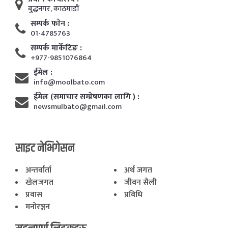
बुद्धनगर, काठमाडाैं
सम्पर्क फाेन :
01-4785763
सम्पर्क मार्केटिङ :
+977-9851076864
ईमेल :
info@moolbato.com
ईमेल (समाचार सम्प्रेषणका लागि ) :
newsmulbato@gmail.com
साइट नेभिगेसन
अन्तर्वार्ता
अर्थ जगत
खेलजगत
जीवन सैली
प्रवास
प्रविधि
मनोरञ्जन