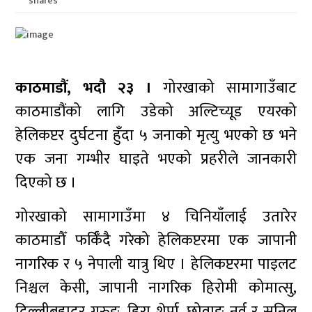
shares
काठमाडौं, भदौ २३ ।
गोरखाको सामागाउँबाट
काठमाडौंको लागि उडेको अल्टिच्यूड एयरको
हेलिकप्टर दुर्घटना हुँदा ५ जनाको मृत्यु भएको छ भने
एक जना गम्भीर घाइते भएको प्रहरीले जानकारी
दिएको छ ।
गोरखाको सामागाउँमा ४ चिनियाँलाई उतारेर
काठमाडौँ फर्किँदै गरेको हेलिकप्टरमा एक जापानी
नागरिक र ५ नेपाली यात्रु थिए । हेलिकप्टरमा पाइलट
निश्चल केसी, जापानी नागरिक हिरोमी कोमात्सु,
दिल्लीबहादुर गुरुङ, हिरा शेर्पा, छोवाङ नुर्वु र सुनिल