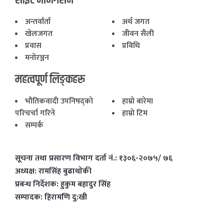
साइट नेभिगेसन
अन्तर्वार्ता
अर्थ जगत
खेलजगत
जीवन सैली
प्रवास
प्रविधि
मनोरञ्जन
महत्वपूर्ण लिङ्कहरू
भाैतिकवादी उपनिषद्काे
हाम्राे बारेमा
परिचर्चा गरिने
हाम्राे टिम
सम्पर्क
सूचना तथा प्रसारण विभाग दर्ता नं.: १३०६-२०७५/ ७६
अध्यक्ष: रामसिंह बुढाथाेकी
प्रबन्ध निर्देशक: हुकुम बहादुर सिंह
सम्पादक: हिरामणि दु:खी