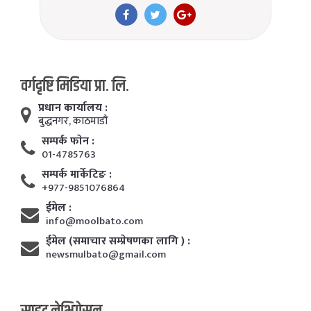
वर्गदृष्टि मिडिया प्रा. लि.
प्रधान कार्यालय :
बुद्धनगर, काठमाडाैं
सम्पर्क फाेन :
01-4785763
सम्पर्क मार्केटिङ :
+977-9851076864
ईमेल :
info@moolbato.com
ईमेल (समाचार सम्प्रेषणका लागि ) :
newsmulbato@gmail.com