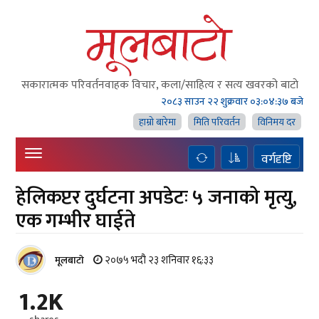
सकारात्मक परिवर्तनवाहक विचार, कला/साहित्य र सत्य खवरको बाटाे
२०८३ साउन २२ शुक्रवार
०३:०४:३८ बजे
हाम्राे बारेमा
मिति परिवर्तन
विनिमय दर
वर्गदृष्टि
हेलिकप्टर दुर्घटना अपडेटः ५ जनाको मृत्यु,
एक गम्भीर घाईते
२०७५ भदौ २३ शनिवार १६:३३
मूलबाटाे
1.2K