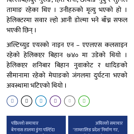
तामाङ रहेका थिए । उनीहरुको मृत्यु भएको हो ।
हेलिक्टरमा सवार ल्हो आनी डोल्मा भने बाँच्न सफल
भएकी छिन् ।
अल्टिच्युड एयरको नाइन एन – एएलएस कलसाइन
रहेको हेलिकप्टर बिहान ७ः४० मा उडेको थियो ।
हेलिकप्टर शनिबार बिहान नुवाकोट र धादिङको
सीमानामा रहेको मेघाङको जंगलमा दुर्घटना भएको
अवस्थामा भटिएको थियो ।
Post
पछिल्लाे समाचार
अघिल्लाे समाचार
navigation
बेगनास तालमा डुंगा पल्टिँदा
‘‘ताम्सालिङ प्रदेश’ निर्माण गर,