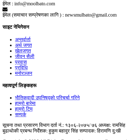
ईमेल :
info@moolbato.com
ईमेल (समाचार सम्प्रेषणका लागि ) :
newsmulbato@gmail.com
साइट नेभिगेसन
अन्तर्वार्ता
अर्थ जगत
खेलजगत
जीवन सैली
प्रवास
प्रविधि
मनोरञ्जन
महत्वपूर्ण लिङ्कहरू
भाैतिकवादी उपनिषद्काे परिचर्चा गरिने
हाम्राे बारेमा
हाम्राे टिम
सम्पर्क
सूचना तथा प्रसारण विभाग दर्ता नं.: १३०६-२०७५/ ७६
अध्यक्ष: रामसिंह
बुढाथाेकी
प्रबन्ध निर्देशक: हुकुम बहादुर सिंह
सम्पादक: हिरामणि दु:खी