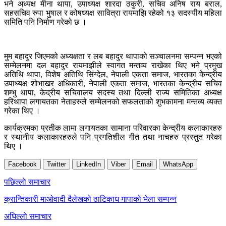
भने अध्यक्ष मीना थापा, उपाध्यक्ष शारदा ठकुरी, सचिव अनिष राय बराल,
सहसचिव रुपा भुषाल र कोषध्यक्ष सावित्रा रायमाझि रहेको १३ सदस्यीय महिला
समिति पनि निर्माण गरेको छ ।
मुम बहादुर जिएमको अध्यक्षता र लब बहादुर थापाको सञ्चालनमा सम्पन्न भएको
सम्मेलनमा दल बहादुर रायमाझीले स्वागत मन्तव्य राखेका थिए भने प्रमुख
अतिथि थापा, विशेष अतिथि सिंग्देल, नेपाली एकता समाज, भारतका केन्द्रीय
उपाध्यक्ष शोभाखर अधिकारी, नेपाली एकता समाज, भारतका केन्द्रीय सचिव
शम्भु थापा, केद्रीय सचिवालय सदस्य तथा दिल्ली राज्य समितिका अध्यक्ष
हरिथापा लगायतका नेताहरुले सम्मेलनको सफलताको शुभकामना मन्तव्य व्यक्त
गरेका थिए ।
कार्यक्रमका प्रतीक लामा लगायतका सामाना परिवारका केन्द्रीय कलाकारहरु
र स्थानीय कलाकारहरुले पनि प्रगतिशील गीत तथा नाचहरु प्रस्तुत गरेका
थिए ।
Facebook
Twitter
LinkedIn
Viber
Email
WhatsApp
Post
पछिल्लाे समाचार
navigation
क्रान्तिकारी माओवादी दैलेखको ठाटिकाध गापाको भेला सम्पन्न
अघिल्लाे समाचार