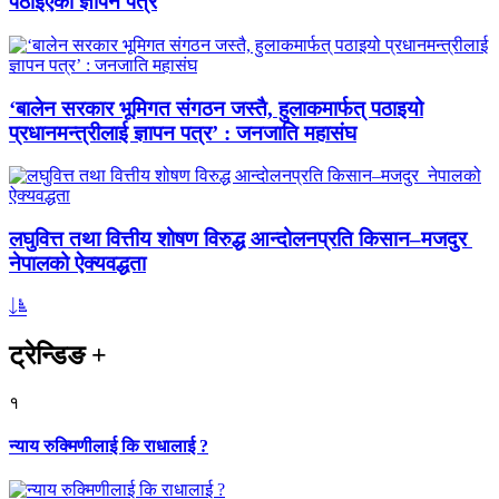
पठाइएको ज्ञापन पत्र
‘बालेन सरकार भूमिगत संगठन जस्तै, हुलाकमार्फत् पठाइयो
प्रधानमन्त्रीलाई ज्ञापन पत्र’ : जनजाति महासंघ
लघुवित्त तथा वित्तीय शोषण विरुद्ध आन्दोलनप्रति किसान–मजदुर
नेपालको ऐक्यवद्धता
ट्रेन्डिङ
+
१
न्याय रुक्मिणीलाई कि राधालाई ?