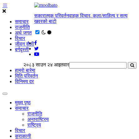
सकारात्मक परिवर्तनवाहक विचार, कला/साहित्य र सत्य
खवरको बाटाे
समाचार
राजनीति
अर्थ जगत
विचार
जीवन सैली
बर्गदृस्ती
२०८३ साउन २४ आइतवार
हाम्राे बारेमा
मिति परिवर्तन
विनिमय दर
मुख्य पृष्ठ
समाचार
राजनीति
अन्तराष्ट्रिय
राष्ट्रिय
विचार
कुराकानी