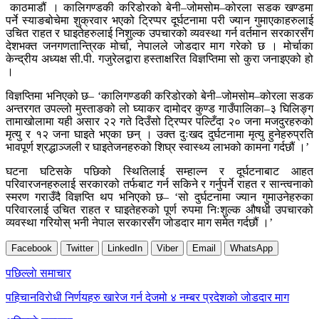
काठमाडौं । कालिगण्डकी करिडोरको बेनी–जोमसोम–कोरला सडक खण्डमा
पर्ने स्याङबोचेमा शुक्रवार भएको ट्रिप्पर दूर्घटनामा परी ज्यान गुमाएकाहरुलाई
उचित राहत र घाइतेहरुलाई निशुल्क उपचारको व्यवस्था गर्न वर्तमान सरकारसँग
देशभक्त जनगणतान्त्रिक मोर्चा, नेपालले जोडदार माग गरेको छ । मोर्चाका
केन्द्रीय अध्यक्ष सी.पी. गजुरेलद्वारा हस्ताक्षरित विज्ञप्तिमा सो कुरा जनाइएको हो
।
विज्ञप्तिमा भनिएको छ– ‘कालिगण्डकी करिडोरको बेनी–जोमसोम–कोरला सडक
अन्तरगत उपल्लो मुस्ताङको लो घ्याकर दामोदर कुण्ड गाउँपालिका–३ घिलिङ्ग
तामाखोलामा यही असार २२ गते दिउँसो ट्रिप्पर पल्टिँदा २० जना मजदुरहरुको
मृत्यु र १२ जना घाइते भएका छन् । उक्त दुःखद दुर्घटनामा मृत्यु हुनेहरुप्रति
भावपूर्ण श्रद्धाञ्जली र घाइतेजनहरुको शिघ्र स्वास्थ्य लाभको कामना गर्दछौं ।’
घटना घटिसके पछिको स्थितिलाई सम्हाल्न र दूर्घटनाबाट आहत
परिवारजनहरुलाई सरकारको तर्फबाट गर्न सकिने र गर्नुपर्ने राहत र सान्त्वनाको
स्मरण गराउँदै विज्ञप्ति थप भनिएको छ– ‘सो दुर्घटनामा ज्यान गुमाउनेहरुका
परिवारलाई उचित राहत र घाइतेहरुको पूर्ण रुपमा निःशुल्क औषधी उपचारको
व्यवस्था गरियोस् भनी नेपाल सरकारसँग जोडदार माग समेत गर्दछौं ।’
Facebook
Twitter
LinkedIn
Viber
Email
WhatsApp
Post
पछिल्लाे समाचार
navigation
पहिचानविरोधी निर्णयहरु खारेज गर्न देजमो ४ नम्बर प्रदेशको जोडदार माग