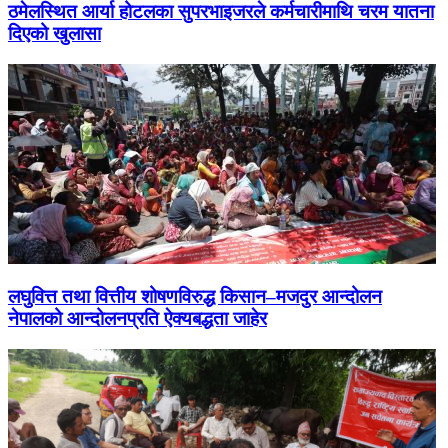
ठमेलस्थित आर्या होटलका सुपरभाइजरले कर्मचारीमाथि चरम यातना
दिएको खुलासा
लघुवित्त तथा वित्तीय शोषणविरुद्ध किसान–मजदुर आन्दोलन
नेपालको आन्दोलनप्रति ऐक्यबद्धता जाहेर