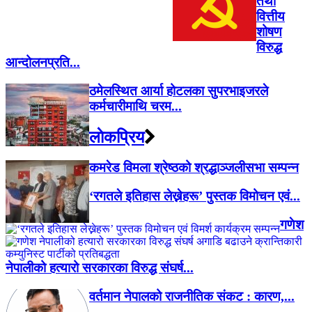
तथा
वित्तीय
शोषण
विरुद्ध
आन्दोलनप्रति...
ठमेलस्थित आर्या होटलका सुपरभाइजरले
कर्मचारीमाथि चरम...
लाेकप्रिय
कमरेड विमला श्रेष्ठको श्रद्धाञ्जलीसभा सम्पन्न
‘रगतले इतिहास लेख्नेहरू’ पुस्तक विमोचन एवं...
गणेश
नेपालीको हत्यारो सरकारका विरुद्ध संघर्ष...
वर्तमान नेपालको राजनीतिक संकट : कारण,...