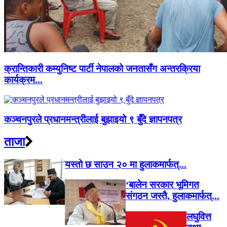
क्रान्तिकारी कम्युनिष्ट पार्टी नेपालको जनतासँग अन्तरक्रिया
कार्यक्रम...
कञ्चनपुरले प्रधानमन्त्रीलाई बुझाइयो ९ बुँदे ज्ञापनपत्र
ताजा
यस्तो छ साउन २० मा हुलाकमार्फत्...
‘बालेन सरकार भूमिगत
संगठन जस्तै, हुलाकमार्फत्...
लघुवित्त