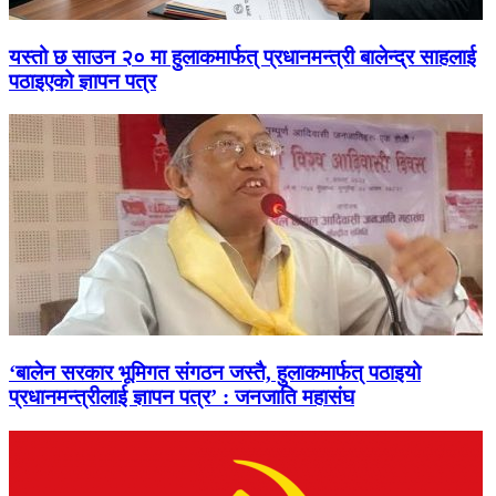
यस्तो छ साउन २० मा हुलाकमार्फत् प्रधानमन्त्री बालेन्द्र साहलाई
पठाइएको ज्ञापन पत्र
‘बालेन सरकार भूमिगत संगठन जस्तै, हुलाकमार्फत् पठाइयो
प्रधानमन्त्रीलाई ज्ञापन पत्र’ : जनजाति महासंघ