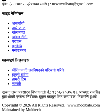
ईमेल (समाचार सम्प्रेषणका लागि ) :
newsmulbato@gmail.com
साइट नेभिगेसन
अन्तर्वार्ता
अर्थ जगत
खेलजगत
जीवन सैली
प्रवास
प्रविधि
मनोरञ्जन
महत्वपूर्ण लिङ्कहरू
भाैतिकवादी उपनिषद्काे परिचर्चा गरिने
हाम्राे बारेमा
हाम्राे टिम
सम्पर्क
सूचना तथा प्रसारण विभाग दर्ता नं.: १३०६-२०७५/ ७६
अध्यक्ष: रामसिंह
बुढाथाेकी
प्रबन्ध निर्देशक: हुकुम बहादुर सिंह
सम्पादक: हिरामणि दु:खी
Copyright © 2026 All Rights Reserved. | www.moolbato.com |
Maintained by Multitech