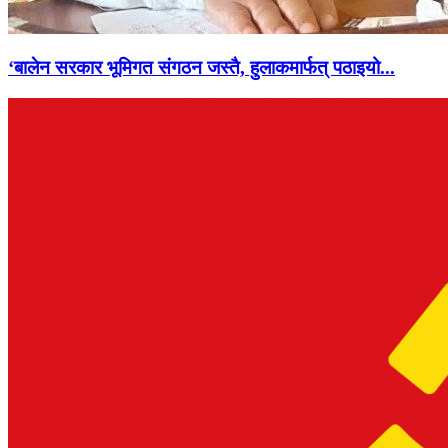
‘बालेन सरकार भूमिगत संगठन जस्तै, हुलाकमार्फत् पठाइयो...