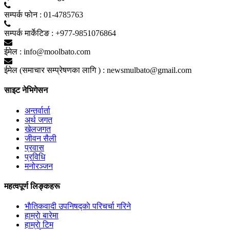
सम्पर्क फाेन :
01-4785763
सम्पर्क मार्केटिङ :
+977-9851076864
ईमेल :
info@moolbato.com
ईमेल (समाचार सम्प्रेषणका लागि ) :
newsmulbato@gmail.com
साइट नेभिगेसन
अन्तर्वार्ता
अर्थ जगत
खेलजगत
जीवन सैली
प्रवास
प्रविधि
मनोरञ्जन
महत्वपूर्ण लिङ्कहरू
भाैतिकवादी उपनिषद्काे परिचर्चा गरिने
हाम्राे बारेमा
हाम्राे टिम