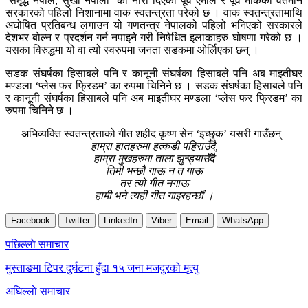
‘समृद्ध नेपाल, सुखी नेपाली’ को नारा दिएको पूर्व एमाले र पूर्व माकेको वर्तमान
सरकारको पहिलो निशानामा वाक स्वतन्त्रता परेको छ । वाक स्वतन्त्रतामाथि
अघोषित प्रतिबन्ध लगाउन यो गणतन्त्र नेपालको पहिलो भनिएको सरकारले
देशभर बोल्न र प्रदर्शन गर्न नपाइने गरी निषेधित इलाकाहरु घोषणा गरेको छ ।
यसका विरुद्धमा यो वा त्यो स्वरुपमा जनता सडकमा ओर्लिएका छन् ।
सडक संघर्षका हिसाबले पनि र कानूनी संघर्षका हिसाबले पनि अब माइतीघर
मण्डला ‘प्लेस फर फ्रिडम’ का रुपमा चिनिने छ । सडक संघर्षका हिसाबले पनि
र कानूनी संघर्षका हिसाबले पनि अब माइतीघर मण्डला ‘प्लेस फर फ्रिडम’ का
रुपमा चिनिने छ ।
अभिव्यक्ति स्वतन्त्रताको गीत शहीद कृष्ण सेन ‘इच्छुक’ यसरी गाउँछन्–
हाम्रा हातहरुमा हत्कडी पहिराउँदै,
हाम्रा मुखहरुमा ताला झुन्ड्याउँदै
तिमी भन्छौ गाऊ न त गाऊ
तर त्यो गीत नगाऊ
हामी भने त्यही गीत गाइरहन्छौं ।
Facebook
Twitter
LinkedIn
Viber
Email
WhatsApp
Post
पछिल्लाे समाचार
navigation
मुस्ताङमा टिपर दुर्घटना हुँदा १५ जना मजदुरको मृत्यु
अघिल्लाे समाचार