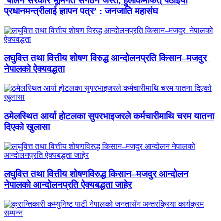
‘बालेन सरकार भूमिगत संगठन जस्तै, हुलाकमार्फत् पठाइयो
प्रधानमन्त्रीलाई ज्ञापन पत्र’ : जनजाति महासंघ
लघुवित्त तथा वित्तीय शोषण विरुद्ध आन्दोलनप्रति किसान–मजदुर
नेपालको ऐक्यवद्धता
ठमेलस्थित आर्या होटलका सुपरभाइजरले कर्मचारीमाथि चरम यातना
दिएको खुलासा
लघुवित्त तथा वित्तीय शोषणविरुद्ध किसान–मजदुर आन्दोलन
नेपालको आन्दोलनप्रति ऐक्यबद्धता जाहेर