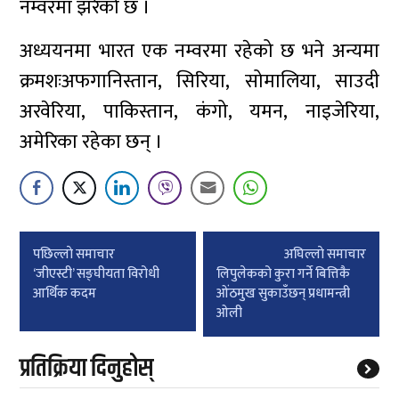
नम्वरमा झरेको छ ।
अध्ययनमा भारत एक नम्वरमा रहेको छ भने अन्यमा
क्रमशःअफगानिस्तान, सिरिया, सोमालिया, साउदी
अरवेरिया, पाकिस्तान, कंगो, यमन, नाइजेरिया,
अमेरिका रहेका छन् ।
Post
पछिल्लाे समाचार
अघिल्लाे समाचार
navigation
‘जीएस्टी’ सङ्घीयता विरोधी
लिपुलेकको कुरा गर्ने बित्तिकै
आर्थिक कदम
ओंठमुख सुकाउँछन् प्रधामन्त्री
ओली
प्रतिक्रिया दिनुहोस्