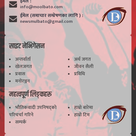
ईमेल :
info@moolbato.com
ईमेल (समाचार सम्प्रेषणका लागि ) :
newsmulbato@gmail.com
साइट नेभिगेसन
अन्तर्वार्ता
अर्थ जगत
खेलजगत
जीवन सैली
प्रवास
प्रविधि
मनोरञ्जन
महत्वपूर्ण लिङ्कहरू
भाैतिकवादी उपनिषद्काे
हाम्राे बारेमा
परिचर्चा गरिने
हाम्राे टिम
सम्पर्क