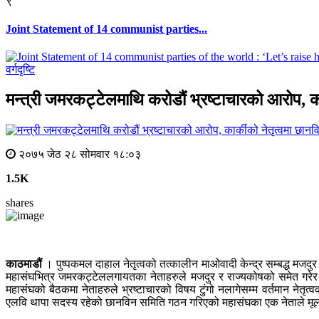
९
Joint Statement of 14 communist parties...
वर्गदृष्टि
मन्त्री जमरकट्टेलमाथि करोडौं भ्रष्टाचारको आरोप, क
२०७५ जेठ २८ सोमवार १८:०३
1.5K
shares
काठमाडौं
। पुष्पकमल दाहाल नेतृत्वको तत्कालीन माओवादी केन्द्र सम्बद्ध मजद
महासंघभित्र जमरकट्टेललगायतका नेताहरुले मजदुर र राज्यकोषको समेत गरेर 
महासंघको बैठकमा नेताहरुले भ्रष्टाचारको विषय टुंगो नलागेसम्म वर्तमान नेतृ
एलवि थापा सदस्य रहेको छानविन समिति गठन गरिएको महासंघका एक नेताले मू