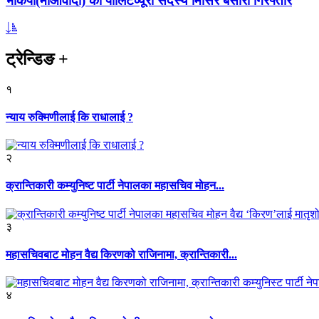
भाकपा(माओवादी) का पोलिटव्यूरो सदस्य मिसिर बेसारा गिरफ्तार
ट्रेन्डिङ
+
१
न्याय रुक्मिणीलाई कि राधालाई ?
२
क्रान्तिकारी कम्युनिष्ट पार्टी नेपालका महासचिव मोहन...
३
महासचिवबाट मोहन वैद्य किरणको राजिनामा, क्रान्तिकारी...
४