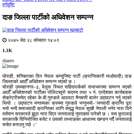
वर्गदृष्टि
दाङ जिल्ला पार्टीको अधिवेशन सम्पन्न
मूलबाटाे
२०७५ जेठ २८ सोमवार १४:०९
1.1K
shares
घोराही, शनिबारका दिन नेपाल कम्युनिष्ट पार्टी (क्रान्तिकारी माओवादी) दाङ
जिल्लाको आठौँ अधिवेशन सम्पन्न भएको छ ।
घोराही उपमहानगर–३, वेलुवा स्थित सहिदपार्कको सभाभवनमा सम्पन्न भएको
आठौँ अधिवेशनको पार्टीका पोलिटब्युरो सदस्य तथा ५ नं. प्रदेशका कार्यबाहक
सेक्रेटरीसमेत् रहेका के.बी.गुरुङले आठवटा मैनबत्ती बालेर उद्घाटन गर्नु भएको
थियो । उद्घाटन मन्तव्यका क्रममा गुरुङले भन्नुभयो–‘जनवादी क्रान्ति पूरा
भयो भन्दै समाजवादी क्रान्तिका लागि समृद्ध नेपाल सुखी नेपाली भनेर नारा दिने
वर्तमान सरकारले झुठा नारा दिएर जनतालाई गुमराहमा पारेको छ । यस कुरालाई
सरकारकै विनियोजित बजेट र उसको तथ्याङका आधारमा खण्डन गर्दै जनतालाई
सचेत बनाउनु पर्छ ।’