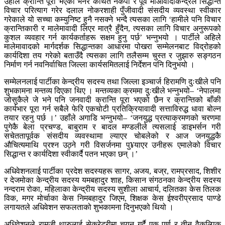
उहाँले क्रान्ति पूरा भएको भनेर कथित नेकपा र पूर्व माओवादीकेन्द्रले सिद्धान्त
विचार परित्याग गरेर दलाल नोकरशाही पुँजीवादी संसदीय व्यवस्था स्वीकार
गरेकाले यो सच्चा कम्युनिष्ट हुनै नसक्ने भन्दै त्यसका लागि ‘हामीले पनि विचार
क्रान्तिकारी र मालेमावादी लिएर मात्रै हुँदैन, त्यसका लागि विचार अनुरूपको
कुशल व्यवहार गर्न कार्यकर्ताहरू सक्षम हुनु पर्छ’ भन्नुभयो । पार्टीले अहिले
मालेमावादको मार्गदर्शक सिद्धान्तका आधारमा पोखरा सम्मेलनबाट विद्रोहको
कार्यदिशा तय गरेको बताउँदै त्यसका लागि तलैसम्म चुस्त र जुझारु सङ्गठन
निर्माण गर्न नवनिर्वाचित जिल्ला कार्यसमितलाई निर्देशन पनि दिनुभयो ।
सम्मेलनलाई पार्टीका केन्द्रीय सदस्य तथा जिल्ला इञ्चार्ज हिरामणि दुःखीले पनि
शुभकामना मन्तव्य दिएका थिए । मन्तव्यका क्रममा दुःखीले भन्नुभयो– ‘नेपालमा
जोसुकैले जे भने पनि जनवादी क्रान्ति पूरा भएको छैन र क्रान्तिको बाँकी
कार्यभार पूरा गर्न सबैले फेरि एकचोटी प्रतिक्रियावादी सत्ताविरुद्ध धावा बोल्न
तयार रहनु पर्छ ।’ उहाँले अगाडि भन्नुभयो– ‘जनयुद्ध प्रत्याक्रमणको चरणमा
पुगेकै बेला प्रचण्ड, बाबुराम र बादल मण्डलीले त्यसलाई डाइभर्सन गरी
सचेततापूर्वक संसदीय व्यवस्थामा ल्याएर चोबलेको र आज जनयुद्धकै
औचित्यमाथि प्रश्न उठ्ने गरी विसर्जनमा पु¥याएर उनीहरू एमालेको विचार
सिद्धान्त र कार्यदिशा स्वीकार्दै पतन भएका छन् ।’
अधिवेशनलाई पार्टीका प्रदेश सदस्यहरू सागर, अजय, बज्र, रामप्रसाद, शिशीर
र देजमोका केन्द्रीय सदस्य यमबहादुर शाह, किसान संगठनका केन्द्रीय सदस्य
नन्दराम रोका, महिलाका केन्द्रीय सदस्य सुशीला आचार्य, दलितका केस तिलक
विक, मगर मोर्चाका केस निमबहादुर जिएम, शिक्षक केस ईश्वरीप्रसाद पाण्डे
लगायतले अधिवेशन सफलताको शुभकामना दिनुभएको थियो ।
अधिवेशनले रामजी थारुलाई सेक्रेटरीमा चयन गर्दै एक पूर्ण र तीन वैकल्पिक