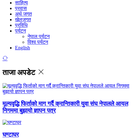
साहित्य
प्रवास
अर्थ जगत
खेलजगत
प्रविधि
पर्यटन
नेपाल पर्यटन
विश्व पर्यटन
English
ताजा अपडेट
मूल्यवृद्धि फिर्ताको माग गर्दै क्रान्तिकारी युवा संघ नेपालले आयल
निगममा बुझायो ज्ञापन पत्र
घण्टाघर