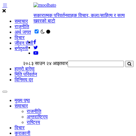
सकारात्मक परिवर्तनवाहक विचार, कला/साहित्य र सत्य
खवरको बाटाे
समाचार
राजनीति
अर्थ जगत
विचार
जीवन सैली
बर्गदृस्ती
२०८३ साउन २४ आइतवार
हाम्राे बारेमा
मिति परिवर्तन
विनिमय दर
मुख्य पृष्ठ
समाचार
राजनीति
अन्तराष्ट्रिय
राष्ट्रिय
विचार
कुराकानी