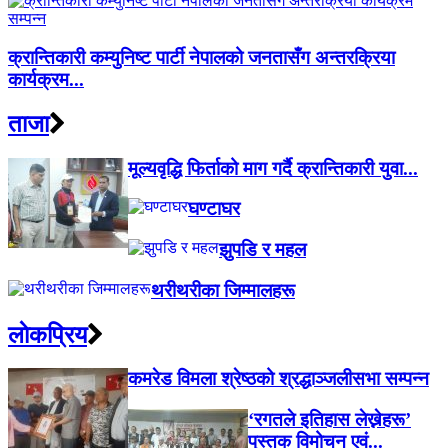
क्रान्तिकारी कम्युनिष्ट पार्टी नेपालको जनतासँग अन्तरक्रिया
कार्यक्रम...
ताजा
मूल्यवृद्धि फिर्ताको माग गर्दै क्रान्तिकारी युवा...
घण्टाघर
झुपडि र महल
थरीथरीका जिम्मालहरू
लाेकप्रिय
कमरेड विमला श्रेष्ठको श्रद्धाञ्जलीसभा सम्पन्न
‘रगतले इतिहास लेख्नेहरू’
पुस्तक विमोचन एवं...