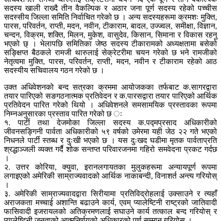
सदस्य खाली राख्दै तीन वैकल्पिक र अठार जना पूर्ण सदस्य रहेको पच्चीस
सदस्सीय जिल्ला समिति निर्वाचित गरेको छ । अन्य सदस्यहरूमा क्रमशः मुक्ति,
पारस, परिवर्तन, राप्ती, मदन, नवीन, टीकाराम, बादल, उज्ज्वल, समीक्षा, विज्ञान,
चन्दन, विक्रम, शक्ति, मिलन, मुकेश, वासुदेव, किसान, सिमाना र विकास रहनु
भएको छ् । भेलापछि समितिका जेष्ठ सदस्य टीकारामको अध्यक्षतामा बसेको
सङ्क्षिप्त बैठकले रामजी थारुलाई सेक्रेटरीमा चयन गरेको छ भने रामजीको
नेतृत्वमा मुक्ति, पारस, परिवर्तन, राप्ती, मदन, नवीन र टीकाराम रहेको आठ
सदस्यीय सचिवालय गठन गरेको छ ।
उक्त अधिवेशनको बन्द सत्रका क्रममा आयोजकका तर्फबाट क.सागरद्वारा
तयार पारिएको सङगठनात्मक प्रतिवेदन र क.पारसद्वारा तयार पारिएको आर्थिक
प्रतिवेदन पारित गरेको थियो । अधिवेशनले समसामयिक प्रस्तावका रूपमा
निम्नअनुसारका प्रस्ताव पारित गरेको छ ः
१. पार्टी तथा देजमोका जिल्ला सदस्य क.पद्मप्रसाद अधिकारीको
जीवनसङ्गिनी पार्वता अधिकारीको ५९ वर्षको उमेरमा यही जेठ २२ गते भएको
निधनले पार्टी स्तब्ध र दुःखी भएको छ । यस दुःखद घडीमा मृतक पार्वताप्रति
श्रद्धाञ्जली व्यक्त गर्दै शोक सन्तप्त परिवारजनमा गहिरो समवेदना प्रकट गर्दछ
।
२. उत्तर कोरिया, क्युवा, इरानलगायतका मुलुकहरूमा अन्यायपूर्ण रूपमा
लगाइएको अमेरिकी साम्राज्यवादको आर्थिक नाकाबन्दी, विनाशर्त अन्त्य गरियोस्
।
३. अमेरिकी साम्राज्यवादद्वारा सिरीयामा प्रतिविद्रोहलाई उक्साउने र त्यहाँ
अराजकता मच्चाई अशान्ति बढाउने कार्य, एवम् प्यालेष्टिनी राष्ट्रको जातिवादी
फासिवादी इजरायलको अतिक्रमणलाई सघाउने कार्य तत्काल बन्द गरियोस् र
प्यालेष्टिनी जनताको आत्मनिर्णयको अधिकारको पूर्ण सम्मान गरियोस् ।