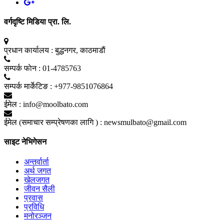
वर्गदृष्टि मिडिया प्रा. लि.
प्रधान कार्यालय :
बुद्धनगर, काठमाडाैं
सम्पर्क फाेन :
01-4785763
सम्पर्क मार्केटिङ :
+977-9851076864
ईमेल :
info@moolbato.com
ईमेल (समाचार सम्प्रेषणका लागि ) :
newsmulbato@gmail.com
साइट नेभिगेसन
अन्तर्वार्ता
अर्थ जगत
खेलजगत
जीवन सैली
प्रवास
प्रविधि
मनोरञ्जन