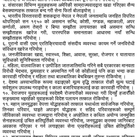
४. संसारका विभिन्न मुलुकहरूमा अमेरिकी साम्राज्यवादद्वारा खडा गरिएका सैन्य
बेसक्याम्पहरू तत्काल बन्द गरी सेना फिर्ता बोलाइयोस् ।
५. भारतीय विस्तारवादी शसकद्वारा नेपाल र नेपाली जनतामाथि जनहित विपरित
थोपरिएको सन १९५० को असमान सन्धि, कोशी, गण्डक, महाकाली, अपर
कर्णाली, अरूण तेस्रो र बिप्पा सम्झौता लगायतका सबै असमान सन्धि
सम्झौताहरू खारेज गरी, पारस्परिक समानताका आधारमा नयाँ सन्धि
सम्झौताहरू गरियोस् ।
६. पुरानो वासी एवम् प्रतिक्रियावादी संसदीय व्यवस्था कायम गर्ने जनविरोधी
संविधान खारेज गरियोस् ।
७. जनजीविकाका खाद्य, स्वास्थ्य, शिक्षा, आवास, सुरक्षा, रोजगार र यातायात
सुविधाको सुनिश्चितता गरियोस् ।
८. महिला, वालवालिका र उत्पीडित जातजातिमाथि गरिने सबै प्रकारका मानवता
विरोधी भेदभाव, दुव्र्यवहार र अपमानित गर्ने जो कोहीलाई पनि कडा भन्दा कडा
कारवाही गरियोस् र महिला तथा बालबालिका बेचबिखन तुरुन्त रोकियोस् ।
९. देशमा अस्वाभाविक रूपमा वढाइएको मूल्य वृद्धि तत्काल रोकी मूल्य घटाई
सर्वशुलभ उपलब्ध गराइयोस् र काला बजारियाहरूलाई कडा कारवाही गरियोस् ।
१०. वेराजगार युवाहरूलाई स्वदेशमै रोजगारीको व्यवस्था गरी दिनहुँ हजारौँको
सङ्ख्यामा भइरहेको युवाहरूको विदेश पलायन तत्काल रोकियोस् ।
११. महान् जनयुद्धका वेपत्ता योद्धाहरूको तत्काल यथार्थता सार्वजनिक गरियोस्,
तिनका परिवार, घाइते अपाङ्ग योद्धाहरू र सहिद परिवारहरूको सम्पूर्ण
जीविकाको व्यवस्था राज्यद्वारा गरियोस् र अपहेलित र कथित अयोग्य जनमुक्ति
सेनाहरूलाई उचित क्षतिपूर्तिको व्यवस्था गरियोस्, जनयुद्धका क्रममा जागिरबाट
अवकास गरिएका र गर्न लगाइएका सेना प्रहरीहरूलाई उचित क्षेतिपूर्तिको
व्यवस्था गरियोस् ।