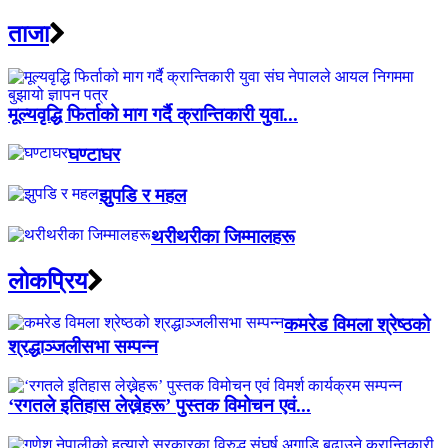
ताजा
मूल्यवृद्धि फिर्ताको माग गर्दै क्रान्तिकारी युवा...
घण्टाघर
झुपडि र महल
थरीथरीका जिम्मालहरू
लाेकप्रिय
कमरेड विमला श्रेष्ठको
श्रद्धाञ्जलीसभा सम्पन्न
‘रगतले इतिहास लेख्नेहरू’ पुस्तक विमोचन एवं...