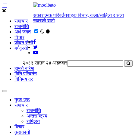
सकारात्मक परिवर्तनवाहक विचार, कला/साहित्य र सत्य
खवरको बाटाे
समाचार
राजनीति
अर्थ जगत
विचार
जीवन सैली
बर्गदृस्ती
२०८३ साउन २४ आइतवार
हाम्राे बारेमा
मिति परिवर्तन
विनिमय दर
मुख्य पृष्ठ
समाचार
राजनीति
अन्तराष्ट्रिय
राष्ट्रिय
विचार
कुराकानी