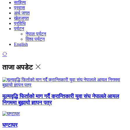
साहित्य
प्रवास
अर्थ जगत
खेलजगत
प्रविधि
पर्यटन
नेपाल पर्यटन
विश्व पर्यटन
English
ताजा अपडेट
मूल्यवृद्धि फिर्ताको माग गर्दै क्रान्तिकारी युवा संघ नेपालले आयल
निगममा बुझायो ज्ञापन पत्र
घण्टाघर