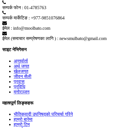
सम्पर्क फाेन :
01-4785763
सम्पर्क मार्केटिङ :
+977-9851076864
ईमेल :
info@moolbato.com
ईमेल (समाचार सम्प्रेषणका लागि ) :
newsmulbato@gmail.com
साइट नेभिगेसन
अन्तर्वार्ता
अर्थ जगत
खेलजगत
जीवन सैली
प्रवास
प्रविधि
मनोरञ्जन
महत्वपूर्ण लिङ्कहरू
भाैतिकवादी उपनिषद्काे परिचर्चा गरिने
हाम्राे बारेमा
हाम्राे टिम