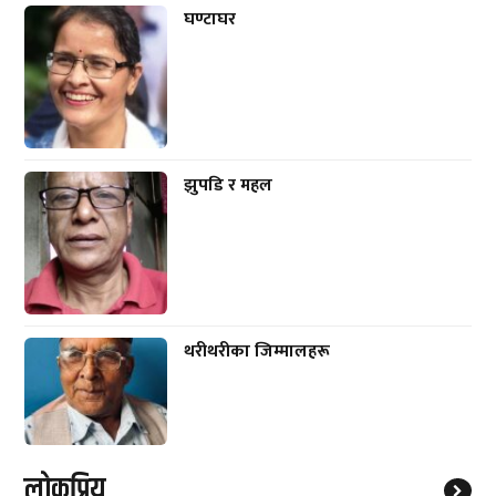
घण्टाघर
झुपडि र महल
थरीथरीका जिम्मालहरू
लाेकप्रिय