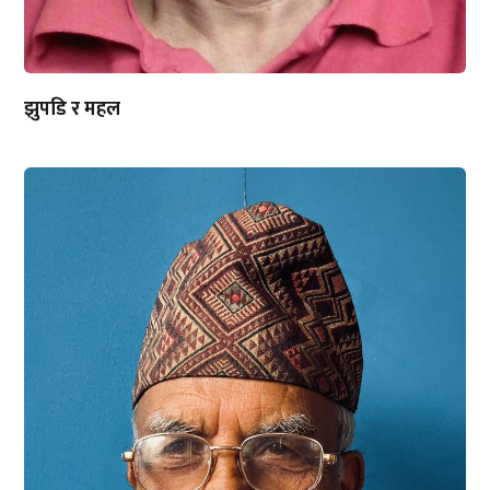
झुपडि र महल