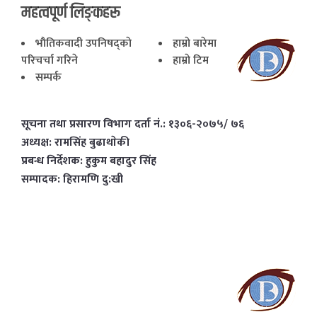
महत्वपूर्ण लिङ्कहरू
भाैतिकवादी उपनिषद्काे
हाम्राे बारेमा
परिचर्चा गरिने
हाम्राे टिम
सम्पर्क
सूचना तथा प्रसारण विभाग दर्ता नं.: १३०६-२०७५/ ७६
अध्यक्ष: रामसिंह बुढाथाेकी
प्रबन्ध निर्देशक: हुकुम बहादुर सिंह
सम्पादक: हिरामणि दु:खी