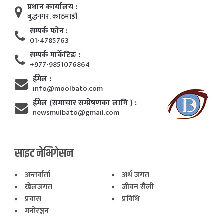
प्रधान कार्यालय :
बुद्धनगर, काठमाडाैं
सम्पर्क फाेन :
01-4785763
सम्पर्क मार्केटिङ :
+977-9851076864
ईमेल :
info@moolbato.com
ईमेल (समाचार सम्प्रेषणका लागि ) :
newsmulbato@gmail.com
साइट नेभिगेसन
अन्तर्वार्ता
अर्थ जगत
खेलजगत
जीवन सैली
प्रवास
प्रविधि
मनोरञ्जन