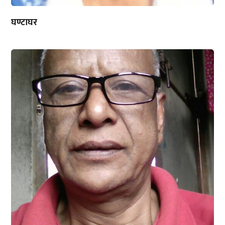
घण्टाघर