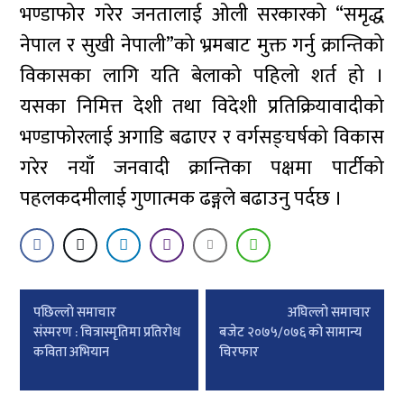
भण्डाफोर गरेर जनतालाई ओली सरकारको “समृद्ध
नेपाल र सुखी नेपाली”को भ्रमबाट मुक्त गर्नु क्रान्तिको
विकासका लागि यति बेलाको पहिलो शर्त हो ।
यसका निमित्त देशी तथा विदेशी प्रतिक्रियावादीको
भण्डाफोरलाई अगाडि बढाएर र वर्गसङ्घर्षको विकास
गरेर नयाँ जनवादी क्रान्तिका पक्षमा पार्टीको
पहलकदमीलाई गुणात्मक ढङ्गले बढाउनु पर्दछ ।
Post
पछिल्लाे समाचार
अघिल्लाे समाचार
navigation
संस्मरण : चित्रास्मृतिमा प्रतिरोध
बजेट २०७५/०७६ को सामान्य
कविता अभियान
चिरफार