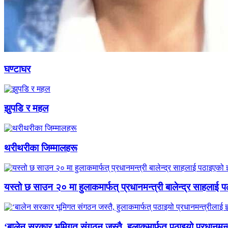
घण्टाघर
झुपडि र महल
थरीथरीका जिम्मालहरू
यस्तो छ साउन २० मा हुलाकमार्फत् प्रधानमन्त्री बालेन्द्र साहलाई प
‘बालेन सरकार भूमिगत संगठन जस्तै, हुलाकमार्फत् पठाइयो प्रधानमन्