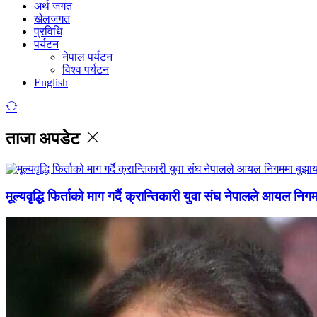
अर्थ जगत
खेलजगत
प्रविधि
पर्यटन
नेपाल पर्यटन
विश्व पर्यटन
English
ताजा अपडेट
मूल्यवृद्धि फिर्ताको माग गर्दै क्रान्तिकारी युवा संघ नेपालले आयल निग