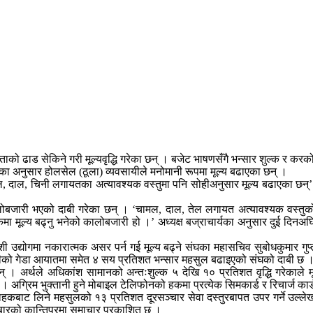
 ढाड सेकिने गरी मूल्यवृद्धि गरेका छन् । बजेट भाषणसँगै भन्सार शुल्क र करको म
संघका अनुसार होलसेल (ठूला) व्यवसायीले मनोमानी रूपमा मूल्य बढाएका छन् ।
दाल, चिनी लगायतका अत्यावश्यक वस्तुमा पनि सोहीअनुसार मूल्य बढाएका छन्’ संघक
 कालोबजारी भएको दाबी गरेका छन् । ‘चामल, दाल, तेल लगायत अत्यावश्यक वस्तुको
कमा मूल्य बढ्नु भनेको कालोबजारी हो ।’ अध्यक्ष बज्राचार्यका अनुसार दुई दिनअघि
ेशी उद्योगमा नकारात्मक असर पर्न गई मूल्य बढ्ने संघका महासचिव सुबोधकुमार गु
तोरीको गेडा आयातमा समेत ४ सय प्रतिशत भन्सार महसुल बढाइएको संघको दाबी छ 
बताउँछन् । अर्थले अधिकांश सामानको अन्तःशुल्क ५ देखि १० प्रतिशत वृद्धि गरेक
अग्रिम भुक्तानी हुने मोबाइल टेलिफोनको हकमा प्रत्येक सिमकार्ड र रिचार्ज कार्
्राहकबाट लिने महसुलको १३ प्रतिशत दूरसञ्चार सेवा दस्तुरबापत उपर गर्ने उल्
्रबारको कान्तिपुरमा समाचार प्रकाशित छ ।