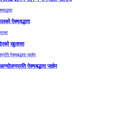
ालको ऐक्यवद्धता
दिएको खुलासा
न्दोलनप्रति ऐक्यबद्धता जाहेर