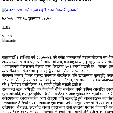
मूलबाटाे
२०७५ जेठ १८ शुक्रवार ०८:५५
1.3K
shares
काठमाडौँ । आर्थिक वर्ष २०७५÷७६ को बजेट भाषणलगत्तै व्यवसायीहरुले उपभोक्ताको
अत्यावश्यक खाद्य वस्तुमा पनि व्यवसायीले मूल्य बढाएका छन् । खुद्रा व्यापार 
‘भाषणलगत्तै होलसेलमा तेलको मूल्य लिटरमा ५÷६ रुपैयाँ बढेको छ । चामल, तेल, 
व्यापारीको चलखेल भयो । मूल्यवृद्धि तत्काल रोक्न जरुरी छ ।’
वीरगन्ज भन्सार विभाग प्रमुख सेवन्तक पोखरेलले पनि खाद्यान्नमा मूल्यवृद्धि
१८र१९ गतेमात्रै बजारमा उपलब्ध हुन्छ,’ उनले भने, ‘खाद्यान्नलगायत अत्यावश्य
गरे । बिहीबार प्रतिकिलो ६६ रुपैयाँ पुगेको संघको दाबी छ ।
सरकारले मूल्य अभिवृद्धि कर फिर्ताको नीति सम्बोधन नगरे कृषिमा आधारित स्वद
मूल्य अभिवृद्धि कर छुट सुविधा थियो । बजेटबाट उक्त सुविधा हटाइएको छ । 
बजेटपश्चात् खाद्यन्नबाहेक अन्य क्षेत्रमा पनि मूल्यवृद्धि हुने जानकारहरू 
ग्राहकबाट टेलिफोन स्वामित्वबापत एक हजार रुपैयाँ असुल उपर गरिने उल्लेख छ । 
टेलिफोन, मोबाइल, इन्टरनेट जस्ता दूरसञ्चार सेवा उपलब्ध गराउने निकायले ग
११ प्रतिशत दस्तुर लाग्थ्यो । सरकारले क्यासिनो रोयल्टी पनि वृद्धि गरेको शुक