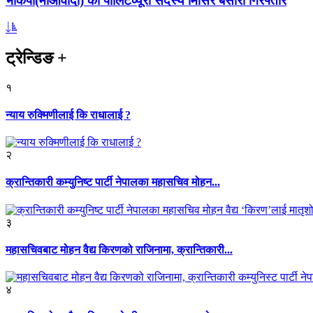
भाकपा(माओवादी) का पोलिटव्यूरो सदस्य मिसिर बेसारा गिरफ्तार
ट्रेन्डिङ
+
१
न्याय रुक्मिणीलाई कि राधालाई ?
२
क्रान्तिकारी कम्युनिष्ट पार्टी नेपालका महासचिव मोहन...
३
महासचिवबाट मोहन वैद्य किरणको राजिनामा, क्रान्तिकारी...
४