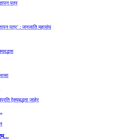
.
..
रम...