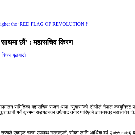
मी साथमा छौं’ : महासचिव किरण
मूलबाटाे
रीय सङ्गठन समितिका महासचिव राजन थापा ‘सुवास’को टोलीले नेपाल कम्युनिस्ट प
गरी कुराकानी गर्ने क्रममा सङ्गठनका तर्फबाट तयार पारिएको ज्ञापनपत्र महासचिव 
राज्यले एकमुष्ठ रकम उपलब्ध गराउनुपर्ने, सोका लागि आर्थिक वर्ष २०७५÷०७६ को ब