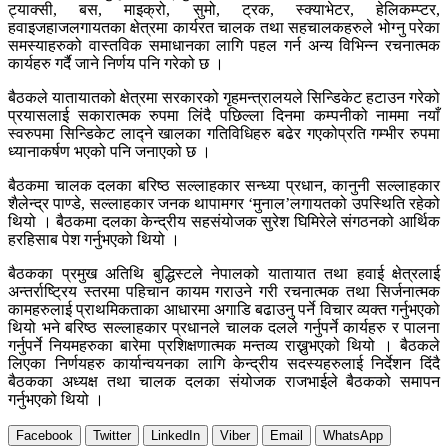
ट्याक्सी, बस, माइक्रो, सुमो, ट्रक, स्क्याभेटर, हेलिकम्प्टर,
हवाइजहाजलगायतका क्षेत्रमा कार्यरत चालक तथा सहचालकहरुले भोग्नु परेका
समस्याहरुको वास्तविक समाधानका लागि पहल गर्न अन्य विभिन्न रचनात्मक
कार्यहरु गर्दै जाने निर्णय पनि गरेको छ ।
बैठकले यातायातको क्षेत्रमा सरकारको गृहमन्त्रालयले सिन्डिकेट हटाउन गरेको
प्रयासलाई सकारात्मक रुपमा लिंदै पछिल्ला दिनमा कम्पनीको नाममा नयाँ
स्वरुपमा सिन्डिकेट लाद्ने खालका गतिविधिहरु बढेर गएकोप्रति गम्भीर रुपमा
ध्यानाकर्षण भएको पनि जनाएको छ ।
बैठकमा चालक दलका बरिष्ठ सल्लाहकार सन्ध्या प्रधान, कानुनी सल्लाहकार
शैलेन्द्र पाण्डे, सल्लाहकार जनक थापामगर ‘मुनाल’लगायतको उपस्थिति रहेको
थियो । बैठकमा दलका केन्द्रीय सहसंयोजक सुरेश घिमिरेले संगठनको आर्थिक
हरहिसाब पेश गर्नुभएको थियो ।
बैठकका प्रमुख अतिथि बुद्धिस्टले नेपालको यातायात तथा हवाई क्षेत्रलाई
अन्तर्राष्ट्रिय स्तरमा पहिचान कायम गराउने गरी रचनात्मक तथा सिर्जनात्मक
कामहरुलाई प्राथमिकताका आधारमा अगाडि बढाउनु पर्ने विचार व्यक्त गर्नुभएको
थियो भने बरिष्ठ सल्लाहकार प्रधानले चालक दलले गर्नुपर्ने कार्यहरु र पालना
गर्नुपर्ने नियमहरुका बारेमा प्रशिक्षणात्मक मन्तव्य राख्नुभएको थियो । बैठकले
लिएका निर्णयहरु कार्यान्वयनका लागि केन्द्रीय सदस्यहरुलाई निर्देशन दिंदै
बैठकका अध्यक्ष तथा चालक दलका संयोजक राजभाईले बैठकको समापन
गर्नुभएको थियो ।
Facebook
Twitter
LinkedIn
Viber
Email
WhatsApp