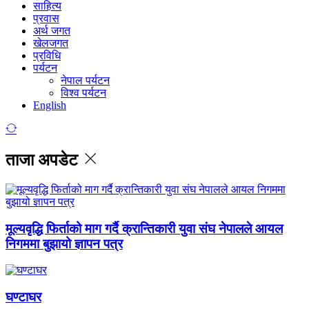
साहित्य
प्रवास
अर्थ जगत
खेलजगत
प्रविधि
पर्यटन
नेपाल पर्यटन
विश्व पर्यटन
English
ताजा अपडेट
मूल्यवृद्धि फिर्ताको माग गर्दै क्रान्तिकारी युवा संघ नेपालले आयल
निगममा बुझायो ज्ञापन पत्र
घण्टाघर