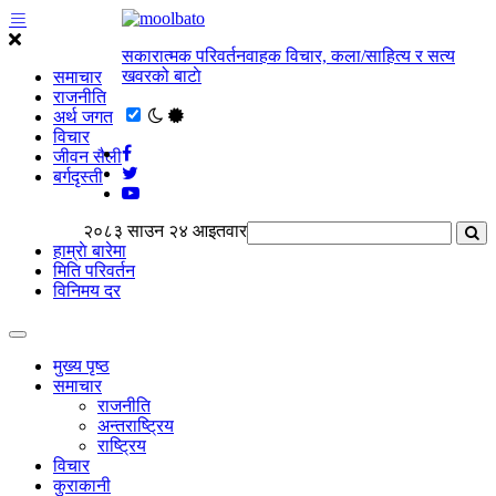
सकारात्मक परिवर्तनवाहक विचार, कला/साहित्य र सत्य
खवरको बाटाे
समाचार
राजनीति
अर्थ जगत
विचार
जीवन सैली
बर्गदृस्ती
२०८३ साउन २४ आइतवार
हाम्राे बारेमा
मिति परिवर्तन
विनिमय दर
मुख्य पृष्ठ
समाचार
राजनीति
अन्तराष्ट्रिय
राष्ट्रिय
विचार
कुराकानी