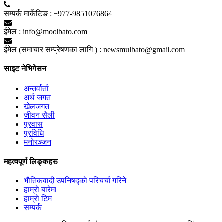
सम्पर्क मार्केटिङ :
+977-9851076864
ईमेल :
info@moolbato.com
ईमेल (समाचार सम्प्रेषणका लागि ) :
newsmulbato@gmail.com
साइट नेभिगेसन
अन्तर्वार्ता
अर्थ जगत
खेलजगत
जीवन सैली
प्रवास
प्रविधि
मनोरञ्जन
महत्वपूर्ण लिङ्कहरू
भाैतिकवादी उपनिषद्काे परिचर्चा गरिने
हाम्राे बारेमा
हाम्राे टिम
सम्पर्क