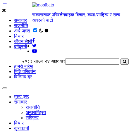
सकारात्मक परिवर्तनवाहक विचार, कला/साहित्य र सत्य
खवरको बाटाे
समाचार
राजनीति
अर्थ जगत
विचार
जीवन सैली
बर्गदृस्ती
२०८३ साउन २४ आइतवार
हाम्राे बारेमा
मिति परिवर्तन
विनिमय दर
मुख्य पृष्ठ
समाचार
राजनीति
अन्तराष्ट्रिय
राष्ट्रिय
विचार
कुराकानी