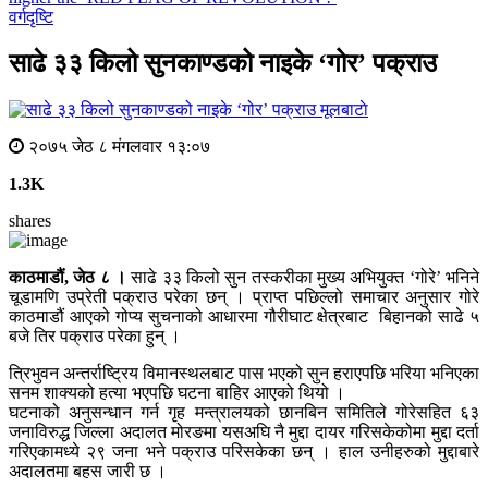
वर्गदृष्टि
साढे ३३ किलो सुनकाण्डको नाइके ‘गोर’ पक्राउ
मूलबाटाे
२०७५ जेठ ८ मंगलवार १३:०७
1.3K
shares
काठमाडौं, जेठ ८ ।
साढे ३३ किलो सुन तस्करीका मुख्य अभियुक्त ‘गोरे’ भनिने
चूडामणि उप्रेती पक्राउ परेका छन् । प्राप्त पछिल्लो समाचार अनुसार गोरे
काठमाडौं आएको गोप्य सुचनाको आधारमा गौरीघाट क्षेत्रबाट बिहानको साढे ५
बजे तिर पक्राउ परेका हुन् ।
त्रिभुवन अन्तर्राष्ट्रिय विमानस्थलबाट पास भएको सुन हराएपछि भरिया भनिएका
सनम शाक्यको हत्या भएपछि घटना बाहिर आएको थियो ।
घटनाको अनुसन्धान गर्न गृह मन्त्रालयको छानबिन समितिले गोरेसहित ६३
जनाविरुद्ध जिल्ला अदालत मोरङमा यसअघि नै मुद्दा दायर गरिसकेकोमा मुद्दा दर्ता
गरिएकामध्ये २९ जना भने पक्राउ परिसकेका छन् । हाल उनीहरुको मुद्दाबारे
अदालतमा बहस जारी छ ।