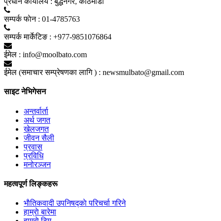
प्रधान कार्यालय :
बुद्धनगर, काठमाडाैं
सम्पर्क फाेन :
01-4785763
सम्पर्क मार्केटिङ :
+977-9851076864
ईमेल :
info@moolbato.com
ईमेल (समाचार सम्प्रेषणका लागि ) :
newsmulbato@gmail.com
साइट नेभिगेसन
अन्तर्वार्ता
अर्थ जगत
खेलजगत
जीवन सैली
प्रवास
प्रविधि
मनोरञ्जन
महत्वपूर्ण लिङ्कहरू
भाैतिकवादी उपनिषद्काे परिचर्चा गरिने
हाम्राे बारेमा
हाम्राे टिम