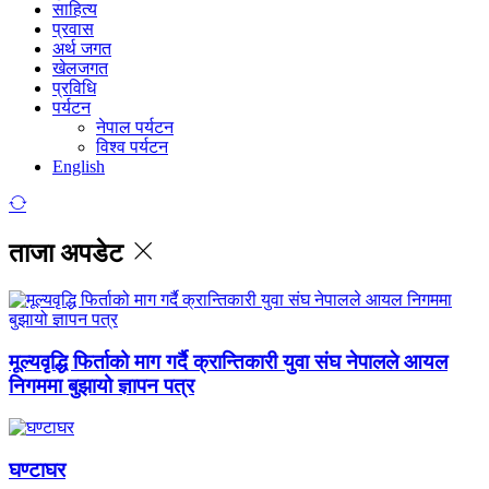
साहित्य
प्रवास
अर्थ जगत
खेलजगत
प्रविधि
पर्यटन
नेपाल पर्यटन
विश्व पर्यटन
English
ताजा अपडेट
मूल्यवृद्धि फिर्ताको माग गर्दै क्रान्तिकारी युवा संघ नेपालले आयल
निगममा बुझायो ज्ञापन पत्र
घण्टाघर