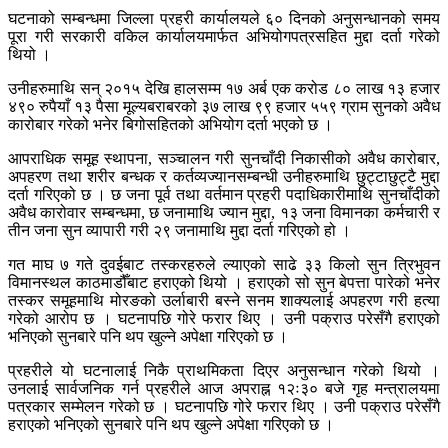
घटनाको सम्बन्धमा जिल्ला प्रहरी कार्यालयले ६० दिनको अनुसन्धानको समय
पूरा गरी सरकारी वकिल कार्यालयमार्फत अभियोगपत्रसहित मुद्दा दर्ता गरेको
थियो ।
उनीहरुमाथि सन् २०१५ देखि हालसम्म १७ अर्ब एक करोड ८० लाख १३ हजार
४९० रुपैयाँ १३ पैसा मूल्यबराबरको ३७ लाख ९९ हजार ५५९ ग्राम सुनको अवैध
कारोबार गरेको भनेर बिगोसहितको अभियोग दर्ता भएको छ ।
आपराधिक समूह स्थापना, सञ्चालन गरी सुनचाँदी निकासीको अवैध कारोबार,
अपहरण तथा शरीर बन्धक र कर्तव्यज्यानसम्बन्धी उनीहरुमाथि छुट्टाछुट्टै मुद्दा
दर्ता गरिएको छ । छ जना पूर्व तथा वर्तमान प्रहरी पदाधिकारीमाथि सुनचाँदीको
अवैध कारोवार सम्बन्धमा, छ जनामाथि ज्यान मुद्दा, १३ जना विमानका कर्मचारी र
तीन जना सुन व्यापारी गरी २९ जनामाथि मुद्दा दर्ता गरिएको हो ।
गत माघ ७ गते दुवईबाट तस्करहरुले ल्याएको साढे ३३ किलो सुन त्रिभुवन
विमानस्थल काठमाडौँबाट हराएको थियो । हराएको सो सुन बेपत्ता पारेको भनेर
तस्कर समूहमाथि मोरङको उर्लाबारी बस्ने सनम शाक्यलाई अपहरण गरी हत्या
गरेको आरोप छ । घटनापछि गोरे फरार थिए । उनी पक्राउ परेसँगै हराएको
भनिएको सुनबारे पनि थप खुल्ने अपेक्षा गरिएको छ ।
प्रहरीले यो घटनालाई निकै प्राथमिकता दिएर अनुसन्धान गरेको थियो ।
उनलाई सार्वजनिक गर्न प्रहरीले आज अपराह्न १२ः३० बजे गृह मन्त्रालयमा
पत्रकार सम्मेलन गरेको छ । घटनापछि गोरे फरार थिए । उनी पक्राउ परेसँगै
हराएको भनिएको सुनबारे पनि थप खुल्ने अपेक्षा गरिएको छ ।