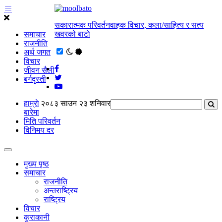
सकारात्मक परिवर्तनवाहक विचार, कला/साहित्य र सत्य
खवरको बाटाे
समाचार
राजनीति
अर्थ जगत
विचार
जीवन सैली
बर्गदृस्ती
हाम्राे
२०८३ साउन २३ शनिवार
बारेमा
मिति परिवर्तन
विनिमय दर
मुख्य पृष्ठ
समाचार
राजनीति
अन्तराष्ट्रिय
राष्ट्रिय
विचार
कुराकानी