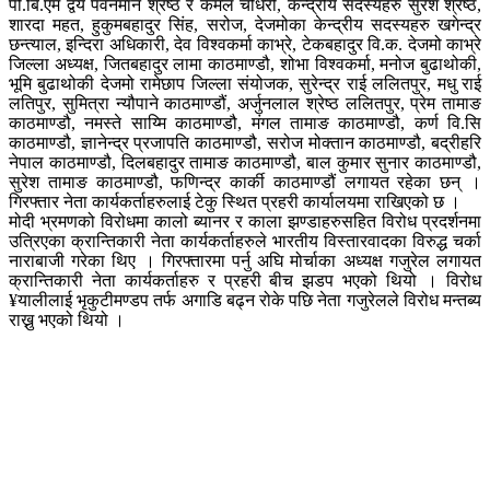
पी.बि.एम द्वय पवनमान श्रेष्ठ र कमल चौधरी, केन्द्रीय सदस्यहरु सुरेश श्रेष्ठ,
शारदा महत, हुकुमबहादुर सिंह, सरोज, देजमोका केन्द्रीय सदस्यहरु खगेन्द्र
छन्त्याल, इन्दिरा अधिकारी, देव विश्वकर्मा काभ्रे, टेकबहादुर वि.क. देजमो काभ्रे
जिल्ला अध्यक्ष, जितबहादुर लामा काठमाण्डौ, शोभा विश्वकर्मा, मनोज बुढाथोकी,
भूमि बुढाथोकी देजमो रामेछाप जिल्ला संयोजक, सुरेन्द्र राई ललितपुर, मधु राई
लतिपुर, सुमित्रा न्यौपाने काठमाण्डौं, अर्जुनलाल श्रेष्ठ ललितपुर, प्रेम तामाङ
काठमाण्डौ, नमस्ते साय्मि काठमाण्डौ, मंगल तामाङ काठमाण्डौ, कर्ण वि.सि
काठमाण्डौ, ज्ञानेन्द्र प्रजापति काठमाण्डौ, सरोज मोक्तान काठमाण्डौ, बद्रीहरि
नेपाल काठमाण्डौ, दिलबहादुर तामाङ काठमाण्डौ, बाल कुमार सुनार काठमाण्डौ,
सुरेश तामाङ काठमाण्डौ, फणिन्द्र कार्की काठमाण्डौं लगायत रहेका छन् ।
गिरफ्तार नेता कार्यकर्ताहरुलाई टेकु स्थित प्रहरी कार्यालयमा राखिएको छ ।
मोदी भ्रमणको विरोधमा कालो ब्यानर र काला झण्डाहरुसहित विरोध प्रदर्शनमा
उत्रिएका क्रान्तिकारी नेता कार्यकर्ताहरुले भारतीय विस्तारवादका विरुद्ध चर्का
नाराबाजी गरेका थिए । गिरफ्तारमा पर्नु अघि मोर्चाका अध्यक्ष गजुरेल लगायत
क्रान्तिकारी नेता कार्यकर्ताहरु र प्रहरी बीच झडप भएको थियो । विरोध
¥यालीलाई भृकुटीमण्डप तर्फ अगाडि बढ्न रोके पछि नेता गजुरेलले विरोध मन्तब्य
राख्नु भएको थियो ।