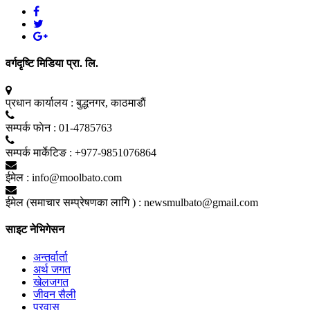
वर्गदृष्टि मिडिया प्रा. लि.
प्रधान कार्यालय :
बुद्धनगर, काठमाडाैं
सम्पर्क फाेन :
01-4785763
सम्पर्क मार्केटिङ :
+977-9851076864
ईमेल :
info@moolbato.com
ईमेल (समाचार सम्प्रेषणका लागि ) :
newsmulbato@gmail.com
साइट नेभिगेसन
अन्तर्वार्ता
अर्थ जगत
खेलजगत
जीवन सैली
प्रवास