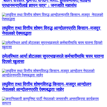
‘बालेन सरकार भूमिगत संगठन जस्तै, हुलाकमार्फत् पठाइयो
प्रधानमन्त्रीलाई ज्ञापन पत्र’ : जनजाति महासंघ
लघुवित्त तथा वित्तीय शोषण विरुद्ध आन्दोलनप्रति किसान–मजदुर
नेपालको ऐक्यवद्धता
ठमेलस्थित आर्या होटलका सुपरभाइजरले कर्मचारीमाथि चरम यातना
दिएको खुलासा
लघुवित्त तथा वित्तीय शोषणविरुद्ध किसान–मजदुर आन्दोलन
नेपालको आन्दोलनप्रति ऐक्यबद्धता जाहेर