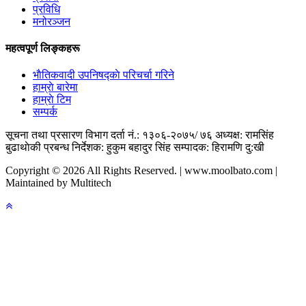
प्रविधि
मनोरञ्जन
महत्वपूर्ण लिङ्कहरू
भाैतिकवादी उपनिषद्काे परिचर्चा गरिने
हाम्राे बारेमा
हाम्राे टिम
सम्पर्क
सूचना तथा प्रसारण विभाग दर्ता नं.: १३०६-२०७५/ ७६
अध्यक्ष: रामसिंह
बुढाथाेकी
प्रबन्ध निर्देशक: हुकुम बहादुर सिंह
सम्पादक: हिरामणि दु:खी
Copyright © 2026 All Rights Reserved. | www.moolbato.com |
Maintained by Multitech