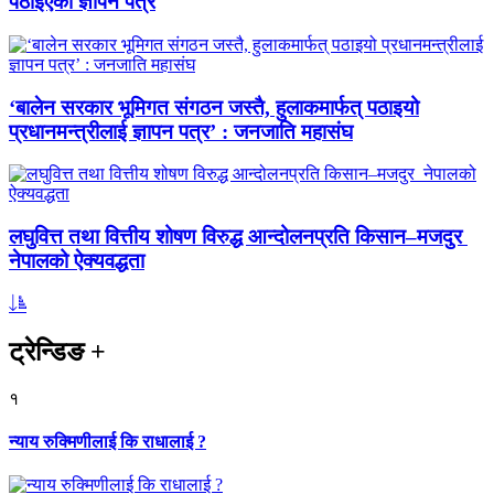
पठाइएको ज्ञापन पत्र
‘बालेन सरकार भूमिगत संगठन जस्तै, हुलाकमार्फत् पठाइयो
प्रधानमन्त्रीलाई ज्ञापन पत्र’ : जनजाति महासंघ
लघुवित्त तथा वित्तीय शोषण विरुद्ध आन्दोलनप्रति किसान–मजदुर
नेपालको ऐक्यवद्धता
ट्रेन्डिङ
+
१
न्याय रुक्मिणीलाई कि राधालाई ?