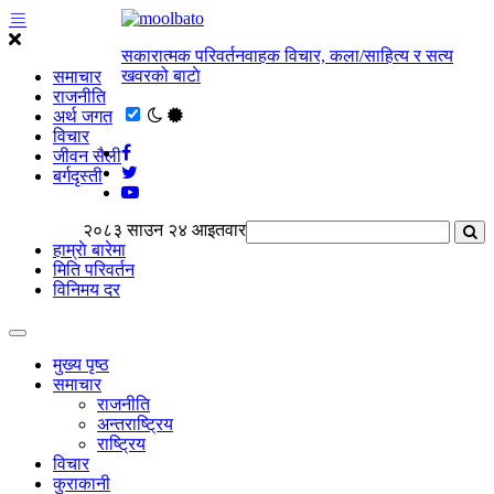
सकारात्मक परिवर्तनवाहक विचार, कला/साहित्य र सत्य
खवरको बाटाे
समाचार
राजनीति
अर्थ जगत
विचार
जीवन सैली
बर्गदृस्ती
२०८३ साउन २४ आइतवार
हाम्राे बारेमा
मिति परिवर्तन
विनिमय दर
मुख्य पृष्ठ
समाचार
राजनीति
अन्तराष्ट्रिय
राष्ट्रिय
विचार
कुराकानी