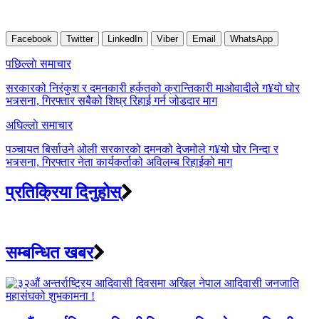
Facebook
Twitter
LinkedIn
Viber
Email
WhatsApp
Post
पछिल्लाे समाचार
navigation
सरकारको निरंकुश र दमनकारी हर्कतको क्रान्तिकारी माओवादीले ग¥यो घोर
भत्र्सना, गिरफ्तार सबैको शिघ्र रिहाई गर्न जोडदार माग
अघिल्लाे समाचार
पञ्चायत बिर्साउने ओली सरकारको दमनको देजमोले ग¥यो घोर निन्दा र
भत्र्सना, गिरफ्तार नेता कार्यकर्ताको अविलम्ब रिहाईको माग
प्रतिक्रिया दिनुहोस्
सम्बन्धित खबर