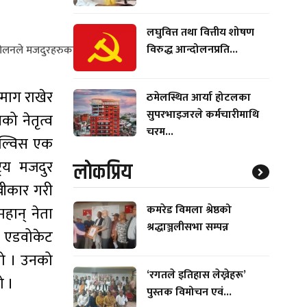
लघुवित्त तथा वित्तीय शोषण
विरुद्ध आन्दोलनप्रति...
ोलनले मजदुरहरुका केही
माग राखेर
ठमेलस्थित आर्या होटलका
सुपरभाइजरले कर्मचारीमाथि
को नेतृत्व
चरम...
सिल्विस एक
रिय मजदुर
लाेकप्रिय
्वीकार गरी
कमरेड विमला श्रेष्ठको
हान् नेता
श्रद्धाञ्जलीसभा सम्पन्न
 एडवोकेट
ियो । उनको
‘रगतले इतिहास लेख्नेहरू’
ो ।
पुस्तक विमोचन एवं...