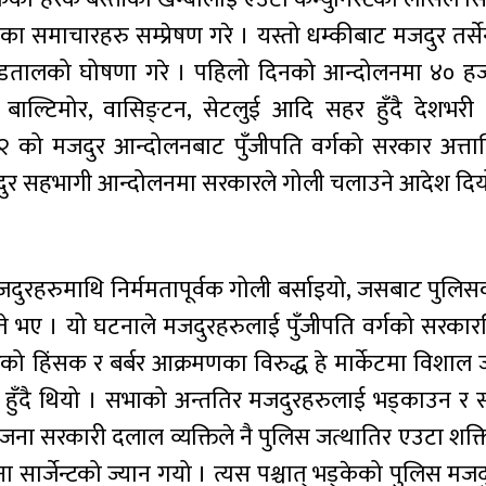
का समाचारहरु सम्प्रेषण गरे । यस्तो धम्कीबाट मजदुर तर्सेन
डतालको घोषणा गरे । पहिलो दिनको आन्दोलनमा ४० हज
 बाल्टिमोर, वासिङ्टन, सेटलुई आदि सहर हुँदै देशभरी
१२ को मजदुर आन्दोलनबाट पुँजीपति वर्गको सरकार अत्तालि
दुर सहभागी आन्दोलनमा सरकारले गोली चलाउने आदेश दिय
ा मजदुरहरुमाथि निर्ममतापूर्वक गोली बर्साइयो, जसबाट पुलि
े भए । यो घटनाले मजदुरहरुलाई पुँजीपति वर्गको सरकारव
रको हिंसक र बर्बर आक्रमणका विरुद्ध हे मार्केटमा विशा
 हुँदै थियो । सभाको अन्ततिर मजदुरहरुलाई भड्काउन र
जना सरकारी दलाल व्यक्तिले नै पुलिस जत्थातिर एउटा शक्
सार्जेन्टको ज्यान गयो । त्यस पश्चात् भड्केको पुलिस मजद