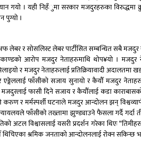
ान गयो । यही निहँुमा सरकार मजदुरहरुका विरुद्धमा क्
न पुग्यो ।
अफ लेबर र सोसलिस्ट लेबर पार्टीसित सम्बन्धित सबै मजदुर
काण्डको आरोप मजदुर नेताहरुमाथि थोप¥यो । मजदुर 
्ज मिलाइयो र मजदुर नेताहरुलाई प्रतिक्रियावादी अदालतमा ख
 एङ्गेललाई फाँसीको सजाय सुनायो र कैयौँ मजदुर नेताह
 मजदुरलाई फासी दिने सजाय र कैयौँलाई कडा काराबास
ण र मर्मस्पर्शी घटनाले मजदुर आन्दोलन झन् विश्वव्यापी
न्यायलयले फाँसीको तख्तामा झुण्ड्याउने फैसला गर्दै गर्दा 
तिको अटल विश्वासलाई यसरी प्रदर्शन गरेका थिएः “तिमीहर
ोडौँ थिचिएका श्रमिक जनताको आन्दोलनलाई रोक्न सकिन्छ भन