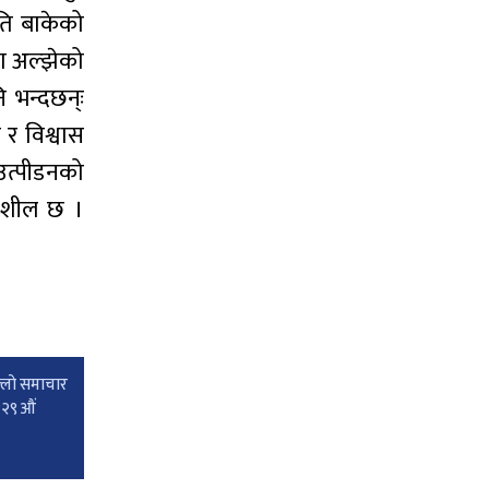
ति बाकेको
मा अल्झेको
 भन्दछन्ः
र विश्वास
उत्पीडनको
तिशील छ ।
्लाे समाचार
१२९ औं