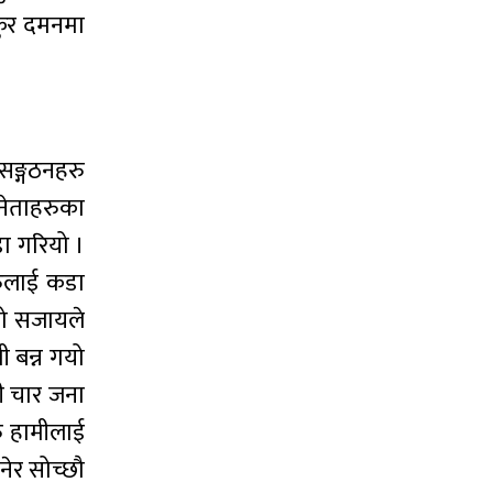
रुर दमनमा
 सङ्गठनहरु
नेताहरुका
डा गरियो ।
रुलाई कडा
को सजायले
 बन्न गयो
ती चार जना
ु हामीलाई
ेर सोच्छौ