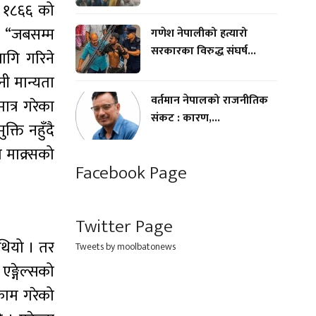
। १८६६ को
 । “जबसम्म
गणेश नेपालीको हत्यारो
सरकारका विरुद्ध संघर्ष...
ागि गरिने
नी मान्यता
वर्तमान नेपालको राजनीतिक
त्र गरेका
संकट : कारण,...
्ति नहुँदै
 माक्र्सको
Facebook Page
Twitter Page
थियो । तर
Tweets by moolbatonews
एङ्गेल्सको
काम गरेको