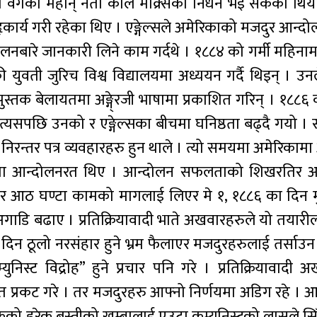
वर्गका महान् नेता कार्ल माक्र्सको निधन भई सकेको थियो 
ा गहृकार्य गरी रहेका थिए । एङ्गेल्सले अमेरिकाको मजदुर आन्द
दोलनबारे जानकारी लिने काम गर्दथे । १८८४ को गर्मी महिनामा
युवती जुरिच विश्व विद्यालयमा अध्ययन गर्दै थिइन् । उनल
 पुस्तक बेलायतमा अङ्गे्रजी भाषामा प्रकाशित गरिन् । १८८
। त्यसपछि उनको र एङ्गेल्सका बीचमा घनिष्ठता बढ्दै गयो 
िरन्तर पत्र व्यवहारहरु हुन थाले । त्यो समयमा अमेरिकाम
ा आन्दोलनरत थिए । आन्दोलन सफलताको शिखरतिर अ
ि र आठ घण्टा कामको मागलाई लिएर मे १, १८८६ का दिन मु
 अगाडि बढाए । प्रतिक्रियावादी भाते अखवारहरुले यो तयारील
 दिन ठूलो नरसंहार हुने भ्रम फैलाएर मजदुरहरुलाई तर्साउ
निस्ट विद्रोह” हुने प्रचार पनि गरे । प्रतिक्रियावादी 
ेत प्रकट गरे । तर मजदुरहरु आफ्नो निर्णयमा अडिग रहे । 
कको हरेक बस्तीको खम्बालाई एउटा कम्युनिस्टको लासले सिँगा