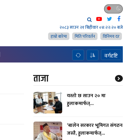
२०८३ साउन २१ बिहीवार
०४:२२:२१ बजे
हाम्राे बारेमा
मिति परिवर्तन
विनिमय दर
H
वर्गदृष्टि
ताजा
यस्तो छ साउन २० मा
हुलाकमार्फत्...
‘बालेन सरकार भूमिगत संगठन
जस्तै, हुलाकमार्फत्...