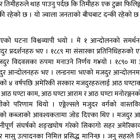
िमीहरुले थाह पाउनु पर्दछ कि तिमीहरु एक टुक्रा फिलिङ्ग
ल्की रहेको छ । यो ज्वाला जनताको बीचबाट दन्की रहेको 
को घटना विश्वव्यापी भयो । मे १ आन्दोलनको समर्थ
दुर प्रदर्शनहरु भए । १८८९ मा संसारका प्रतिनिधिहरुको 
रिय मजदुर विदवसका रुपमा मनाउने निर्णय ग¥यो । १८९० मा
ुर आन्दोलनहरु भए । लन्डनमा भएको मजदुर आन्दोलनमा ए
एको ४ वर्षपछि अमेरिकी सरकार मजदुरहरुलाई आठ घण्ट
रेको आठ घण्टा काम, आठ घण्टा आराम र आठ घण्टा मनोरञ्जन
नीको परिणाम थियो । एङ्गेल्सले मजुदर वर्गको वास्त
तामाथिको कब्जाको आवश्यकतामा जोड दिएका थिए । मजदुर 
पूर्ण संघर्षको शङ्खघोष गरेको सिकागो सहर अमेरिकाक
मासु उत्पादनका निमित्त प्रसिद्ध मानिन्छ । जनु सहरले व