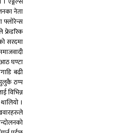
। एङ्गेल्स
ोलनका नेता
 फ्लोरेन्स
े फ्रेडरिक
६ को सरदमा
। समाजवादी
ा आठ घण्टा
गाडि बढी
लुकै ठप्प
ाई विभिन्न
न थालियो ।
अखवारहरुले
आन्दोलनको
र्नु पर्दछ