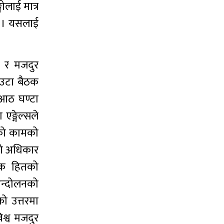
ोलाई मात्र
छ । यसलाई
न र मजदुर
एउटा बैठक
 आठ घण्टा
ङ्गेल्सले
ाको कामको
को अधिकार
विक हितको
आन्दोलनको
ो उत्तरमा
िश्व मजदुर