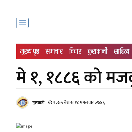
मुख्य पृष्ठ
समाचार
विचार
कुराकानी
साहित्य
मे १, १८८६ को मज
२०७५ वैशाख १८ मंगलवार ०९:४६
मूलबाटाे