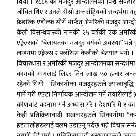
थियो । १८८६ को मजदुर आन्दोलनका विश्व सर्वहारा 
जीवित थिए र उनले दोस्रो अन्तर्राष्ट्रियको सन्दर्भम
फ्रेडरिक एडोल्फ सोर्गे मार्फत् अ‍ेमरिकी मजदुर आन्
केली विसन्थेवास्की नामकी २५ वर्षकी एक अमेरिकी 
एङ्गेल्सको “बेलायतका मजदुर वर्गको अवस्था” भन्ने
लन्डनमा एङ्गेल्स र फ्लोरेन्स केलीको भेटघाट भयो 
विचारधारा र अमेरिकी मजदुर आन्दोलनका सन्दर्भमा न
कामको मागलाई लिएर तिन लाख ५० हजार जनत
रहेको थियो । सिकागोका मजदुरहरुले ज्यालाबृद्ध
पार्ने गरी एउटा निर्णायक आन्दोलन गर्ने तयारीलाई
कोणबाट बदनाम गर्ने अभ्यास गरे । देशभरि मे १ का
केही प्रतिक्रियावादी अखवारहरुले सिकागोमा “कम्यु
हडतालीहरुलाई बलमे उडाउनु पर्दछ भन्ने विचार सम
तयारी हुँदै गयो । प्रतिक्रियावादी अखवारहरुले “सड