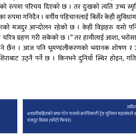
को रुपमा परिचय दिएको छ । तर दुःखको त्यति उच्च स्मृ
 रुपमा गनिदैन । वर्गीय पहिचानलाई बिर्सेर केही सुविधा
ो मजदुर आन्दोलन रहेको छ । केही विज्ञहरु यसो पनि
ी चरित्र ग्रहण गरी सकेको छ ।” तर हामीलाई आशा, भरोसा 
था रहने छैन । आज पनि भूमण्डलीकरणको भयानक शोषण र 
राबाट उठ्नै पर्ने छ । किनभने दुनियाँ स्थिर होइन, ग
अघिल
¥यालीसहितको सभा गरेर मनायो क्रान्तिकारी ट्रेड यूनियन महासंघले 
मजदुर दिवस (फोटो फिचर)