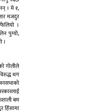
न् । मे १,
ार मजदुर
 फैलियो ।
न पुग्यो,
ो ।
सको गोलीले
िरुद्ध थग
ल जनसभाको
 सरकारलाई
तिशाली बम
ुर हिँसामा