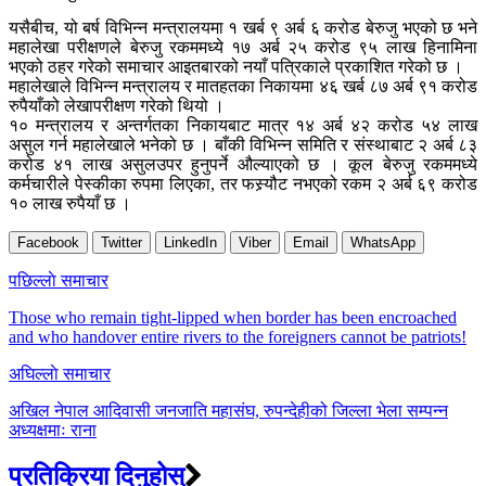
यसैबीच, यो बर्ष विभिन्न मन्त्रालयमा १ खर्ब ९ अर्ब ६ करोड बेरुजु भएको छ भने
महालेखा परीक्षणले बेरुजु रकममध्ये १७ अर्ब २५ करोड ९५ लाख हिनामिना
भएको ठहर गरेको समाचार आइतबारको नयाँ पत्रिकाले प्रकाशित गरेको छ ।
महालेखाले विभिन्न मन्त्रालय र मातहतका निकायमा ४६ खर्ब ८७ अर्ब ९१ करोड
रुपैयाँको लेखापरीक्षण गरेको थियो ।
१० मन्त्रालय र अन्तर्गतका निकायबाट मात्र १४ अर्ब ४२ करोड ५४ लाख
असुल गर्न महालेखाले भनेको छ । बाँकी विभिन्न समिति र संस्थाबाट २ अर्ब ८३
करोड ४१ लाख असुलउपर हुनुपर्ने औल्याएको छ । कूल बेरुजु रकममध्ये
कर्मचारीले पेस्कीका रुपमा लिएका, तर फस्र्यौट नभएको रकम २ अर्ब ६९ करोड
१० लाख रुपैयाँ छ ।
Facebook
Twitter
LinkedIn
Viber
Email
WhatsApp
Post
पछिल्लाे समाचार
navigation
Those who remain tight-lipped when border has been encroached
and who handover entire rivers to the foreigners cannot be patriots!
अघिल्लाे समाचार
अखिल नेपाल आदिवासी जनजाति महासंघ, रुपन्देहीको जिल्ला भेला सम्पन्न
अध्यक्षमाः राना
प्रतिक्रिया दिनुहोस्