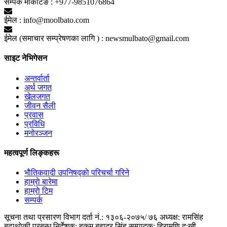
सम्पर्क मार्केटिङ :
+977-9851076864
ईमेल :
info@moolbato.com
ईमेल (समाचार सम्प्रेषणका लागि ) :
newsmulbato@gmail.com
साइट नेभिगेसन
अन्तर्वार्ता
अर्थ जगत
खेलजगत
जीवन सैली
प्रवास
प्रविधि
मनोरञ्जन
महत्वपूर्ण लिङ्कहरू
भाैतिकवादी उपनिषद्काे परिचर्चा गरिने
हाम्राे बारेमा
हाम्राे टिम
सम्पर्क
सूचना तथा प्रसारण विभाग दर्ता नं.: १३०६-२०७५/ ७६
अध्यक्ष: रामसिंह
बुढाथाेकी
प्रबन्ध निर्देशक: हुकुम बहादुर सिंह
सम्पादक: हिरामणि दु:खी