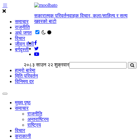
सकारात्मक परिवर्तनवाहक विचार, कला/साहित्य र सत्य
खवरको बाटाे
समाचार
राजनीति
अर्थ जगत
विचार
जीवन सैली
बर्गदृस्ती
२०८३ साउन २२ शुक्रवार
हाम्राे बारेमा
मिति परिवर्तन
विनिमय दर
मुख्य पृष्ठ
समाचार
राजनीति
अन्तराष्ट्रिय
राष्ट्रिय
विचार
कुराकानी