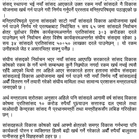
संसद् स्थापना भई नयाँ सांसद आएकाले उक्त रकम नयाँ सांसदले नै विकास
योजनामा खर्च गर्न पाउने गरी निर्णय गर्नुपर्ने प्रस्ताव मन्त्रिपरिषद्मा पठाइएको छ
।
मन्त्रिपरिषद्ले पुराना सांसदको साटो नयाँ सांसदले विकास आयोजनामा खर्च
गर्न पाउने निर्णय गरे प्रत्यक्षबाट निर्वा्चित १ सय ६५ जना सांसदले निर्वाचन
क्षेत्र पूर्वाधार विशेष कार्यक्रमअन्तर्गत प्रतिसांसद ३÷३ करोडका दरले
पाउनेछन् भने निर्वाचन क्षेत्र विशेष कार्यक्रमअन्तर्गत संघीय संसद्मा रहेका ३
सय ३४ सांसदले प्रतिसांसद ५०÷५० लाखका दरले पाउनेछन् । यो रकम
उनीहरूले जेठ र असारभित्र सक्नु पर्नेछ ।
संघीय संसद्को निर्वाचन भएर नयाँ सांसद आएपछि सरकारले सांसद विकास
कोषको रकम के गर्ने भन्ने सम्बन्धमा कुनै निक्र्याेल नगर्दा रकम खर्च नभई त्यसै
रहँदै आएको थियो तर अहिले आएर सरकारले हतार हतारमा संघीय संसद्का
सांसदलाई विकास आयोजनामा खर्च गर्न पाउने गरी नयाँ निर्णय गर्दै सांसदलाई
अर्बौं वितरण गर्ने तयारी गरेको संघीय मामिला तथा सामान्य प्रशासन मन्त्रालयले
जनाएको छ ।
अर्थ मन्त्रालय स्रोतका अनुसार अहिले पनि सांसदले आगामी वर्ष सांसद विकास
कोषमा प्रतिसांसद १० करोड रुपैयाँ पु¥याउन सत्तारुढ दल एमाले तथा
माओवादी केन्द्रका सांसद नै प्रधानमन्त्री तथा मन्त्रीहरूसँग लबिङ गरिरहेका
छन् ।
सांसदहरूले विकास कोषको खर्च आफ्नो क्षेत्रको समग्र विकास गर्नभन्दा पनि
कार्यकर्ता पोस्न र व्यक्तिगत हितमै बढी खर्च गर्ने गरेकाले अर्बौं रुपैयाँ बालुवामा
पानीसरह हुने विज्ञहरुको ठहर छ ।