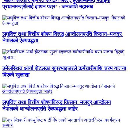
‘बालेन सरकार भूमिगत संगठन जस्तै, हुलाकमार्फत् पठाइयो
प्रधानमन्त्रीलाई ज्ञापन पत्र’ : जनजाति महासंघ
लघुवित्त तथा वित्तीय शोषण विरुद्ध आन्दोलनप्रति किसान–मजदुर
नेपालको ऐक्यवद्धता
ठमेलस्थित आर्या होटलका सुपरभाइजरले कर्मचारीमाथि चरम यातना
दिएको खुलासा
लघुवित्त तथा वित्तीय शोषणविरुद्ध किसान–मजदुर आन्दोलन
नेपालको आन्दोलनप्रति ऐक्यबद्धता जाहेर