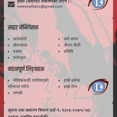
ईमेल (समाचार सम्प्रेषणका लागि ) :
newsmulbato@gmail.com
साइट नेभिगेसन
अन्तर्वार्ता
अर्थ जगत
खेलजगत
जीवन सैली
प्रवास
प्रविधि
मनोरञ्जन
महत्वपूर्ण लिङ्कहरू
भाैतिकवादी उपनिषद्काे
हाम्राे बारेमा
परिचर्चा गरिने
हाम्राे टिम
सम्पर्क
सूचना तथा प्रसारण विभाग दर्ता नं.: १३०६-२०७५/ ७६