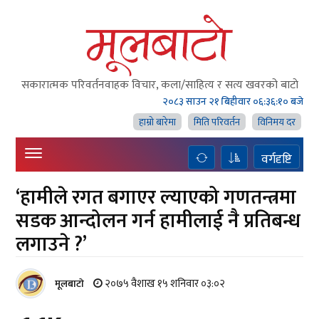
सकारात्मक परिवर्तनवाहक विचार, कला/साहित्य र सत्य खवरको बाटाे
२०८३ साउन २१ बिहीवार
०६:३६:१० बजे
हाम्राे बारेमा
मिति परिवर्तन
विनिमय दर
वर्गदृष्टि
‘हामीले रगत बगाएर ल्याएको गणतन्त्रमा
सडक आन्दोलन गर्न हामीलाई नै प्रतिबन्ध
लगाउने ?’
२०७५ वैशाख १५ शनिवार ०३:०२
मूलबाटाे