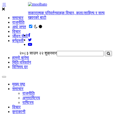
सकारात्मक परिवर्तनवाहक विचार, कला/साहित्य र सत्य
खवरको बाटाे
समाचार
राजनीति
अर्थ जगत
विचार
जीवन सैली
बर्गदृस्ती
२०८३ साउन २२ शुक्रवार
हाम्राे बारेमा
मिति परिवर्तन
विनिमय दर
मुख्य पृष्ठ
समाचार
राजनीति
अन्तराष्ट्रिय
राष्ट्रिय
विचार
कुराकानी