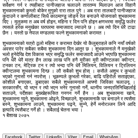
सर्वेक्षण गर्न र त्यहीबाट पानीजहाज चलाउने तारतम्य मिलाउन आज विहानै
शुभकामनाको कुम्लो बोकेर मुगुको रारा ताल पुगे । अब रारा तालबाटै पानीजहाज
कुदाउने र कर्णालीबाट सिधै काठमाण्डु जोड्ने रेल बनाउने योजनाको शुभकामना
दिए । मुलुकमा त अब वर्ष होइन, महिना र दिन पनि होइन क्षणभरमा समृद्धि फलेर
त्यसले हरेक मनुखेका घरघरमा समाजवाद ल्याउने छ । अब त्यो दिन धेरै टाढा
छैन । यस्तो छ नेपाल मण्डलमा फल्ने शुभकामनाको करामत ।
शुभकामनाको यत्रो ठूलो महिमा र करामत देखेर यो कैलुब्राहले कनि नयाँ वर्षको
अवसर पारेर सबैका सबैमा शुभकामना दिन आतुर छ । शुभकामनाले नै मनुखेको
भलो हुनेदेखि देश विकास भएर समृद्धि फलेर समाजवादै आउने भएपछि शुभकामना
पनि धेरै धेरै मात्र हैन लाख लाख पनि हनै मुरीका मुरी क्वीण्टलका क्वीन्टर,
टनका टन, मेट्रिक टन र त्यो भन्दा पनि धेरै मिलियन, विलियन र ट्रिलियन
क्वीन्टलमा शुभकामना दिन्छ । लौ सबैको शुभ होस् । कसैले अशुभ र कुभलो
भएको गुनासो गर्न नपरोस् । भूकम्पले कुभलो गरेका, बाढि पहिरोले सताइएका,
कोशीले बगाएका, डुबाएका सबैले शुभकामनाले आफ्नो जिविका चलाउनू ।
सरकारसँग, यो भएन र त्यो भएन भनेर गुनासो गर्ने, थानीय जनप्रतिनिधिहर्लाई
सताउने, पर्देशका मुख्खेहरूसित गनगन गर्ने हैन । अब शुभकामना खाने,
शुभकामना प्युने, शुभकामना ओढ्ने, विच्छाउने, शुभकामनाकै घर बनाउने र त्यसैमा
बस्ने, शुभकामना लाउने, शुभकामना पढ्ने, सुन्ने, हेर्ने मनोरञ्जन लिने आदि
इत्यादि त्यसैबाट गर्ने हो । सबैलाई चेतना भया ।
१ बैशाख २०७५
Facebook
Twitter
LinkedIn
Viber
Email
WhatsApp