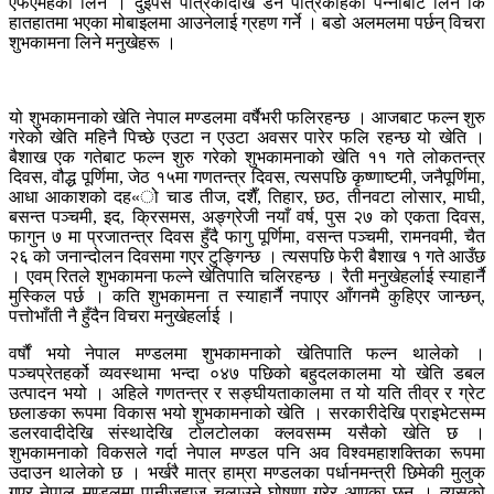
एफएमहर्का लिने । दुईपैसे पत्रिकादेखि डन पत्रिकाहर्का पन्नाबाट लिने कि
हातहातमा भएका मोबाइलमा आउनेलाई ग्रहण गर्ने । बडो अलमलमा पर्छन् विचरा
शुभकामना लिने मनुखेहरू ।
यो शुभकामनाको खेति नेपाल मण्डलमा वर्षैभरी फलिरहन्छ । आजबाट फल्न शुरु
गरेको खेति महिनै पिच्छे एउटा न एउटा अवसर पारेर फलि रहन्छ यो खेति ।
बैशाख एक गतेबाट फल्न शुरु गरेको शुभकामनाको खेति ११ गते लोकतन्त्र
दिवस, वौद्ध पूर्णिमा, जेठ १५मा गणतन्त्र दिवस, त्यसपछि कृष्णाष्टमी, जनैपूर्णिमा,
आधा आकाशको दह«ो चाड तीज, दशैँ, तिहार, छठ, तीनवटा लोसार, माघी,
बसन्त पञ्चमी, इद, क्रिसमस, अङ्ग्रेजी नयाँ वर्ष, पुस २७ को एकता दिवस,
फागुन ७ मा प्रजातन्त्र दिवस हुँदै फागु पूर्णिमा, वसन्त पञ्चमी, रामनवमी, चैत
२६ को जनान्दोलन दिवसमा गएर टुङ्गिन्छ । त्यसपछि फेरी बैशाख १ गते आउँछ
। एवम् रितले शुभकामना फल्ने खेतिपाति चलिरहन्छ । रैती मनुखेहर्लाई स्याहार्नै
मुस्किल पर्छ । कति शुभकामना त स्याहार्नै नपाएर आँगनमै कुहिएर जान्छन्,
पत्तोभाँती नै हुँदैन विचरा मनुखेहर्लाई ।
वर्षौं भयो नेपाल मण्डलमा शुभकामनाको खेतिपाति फल्न थालेको ।
पञ्चप्रेतहर्को व्यवस्थामा भन्दा ०४७ पछिको बहुदलकालमा यो खेति डबल
उत्पादन भयो । अहिले गणतन्त्र र सङ्घीयताकालमा त यो यति तीव्र र ग्रेट
छलाङका रूपमा विकास भयो शुभकामनाको खेति । सरकारीदेखि प्राइभेटसम्म
डलरवादीदेखि संस्थादेखि टोलटोलका क्लवसम्म यसैको खेति छ ।
शुभकामनाको विकसले गर्दा नेपाल मण्डल पनि अव विश्वमहाशक्तिका रूपमा
उदाउन थालेको छ । भर्खरै मात्र हाम्रा मण्डलका पर्धानमन्त्री छिमेकी मुलुक
गएर नेपाल मण्डलमा पानीजहाज चलाउने घोषणा गरेर आएका छन् । त्यसको