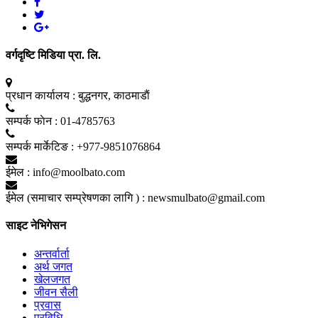
वर्गदृष्टि मिडिया प्रा. लि.
प्रधान कार्यालय :
बुद्धनगर, काठमाडाैं
सम्पर्क फाेन :
01-4785763
सम्पर्क मार्केटिङ :
+977-9851076864
ईमेल :
info@moolbato.com
ईमेल (समाचार सम्प्रेषणका लागि ) :
newsmulbato@gmail.com
साइट नेभिगेसन
अन्तर्वार्ता
अर्थ जगत
खेलजगत
जीवन सैली
प्रवास
प्रविधि