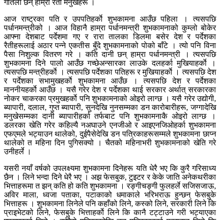
गतिला छन् हाम्रा रैती मनुखेहरू ।
आज राष्ट्रका पति र उपपतिहर्काे शुभकामना आउँछ पहिला । त्यसपछि
पर्धानमन्त्रीको । आज विहानै हाम्रा पर्धानमन्त्री शुभकामनाको कुम्लो बोकेर
आफ्ना देशबाट पर्देशमा गए र रारा तालका डिलमा बसेर देश र पर्देशका
रैतीहरूलाई अठार पन्ने एकतीस बुँदे शुभकामनाको पोको बाँटे । त्यो पनि विना
पैसा निशुल्क वितरण गरे । कति दानी छन् हाम्रा पर्धानमन्त्री । त्यसपछि
शुभकामना दिने पालो आउँछ गच्छेअन्सारका लाउके दलहर्का मुखियाहर्काे ।
त्यसपछि मन्त्रीहर्काे । त्यसपछि पर्देशका पतिहरू र मुखियाहर्काे । त्यसपछि देश
र पर्देशका सभामुखहर्काे शुभकामना आउँछ । त्यसपछि देश र पर्देशका
माननीयहर्काे आउँछ । यसै गरेर देश र पर्देशका थाई सरकार अर्थात् सरकारका
नोकर चाकरका प्रमुखहर्काे पनि शुभकामनाको ओइरो लाग्छ । यसै गरेर उद्योगी,
ब्यापारी, दलाल, गुप्त ब्यापारी, सुनदेखि नुनसम्मका डन कारोबारीहरू, जग्गादेखि
मनुखेसम्मका दानी ब्यापारीहर्का तर्फबाट पनि शुभकामनाकै ओइरो लाग्छ ।
डलरका खेति गरेर कहिल्यै नअघाउने एनजीओ र आइएनजिओहर्का शुभकामना
एफएमले भट्याउन थालेको, दुईपैसेदेखि डन पत्रिकाहरूसम्मले शुभकामना छाप्न
थालेको त महिना दिन पुगिसक्यो । चैतको महिनाभरी शुभकामनाको खेति गरे
उनीहर्ले ।
यसरी नयाँ वर्षको उपलक्ष्यमा शुभकामना दिनेहरू यति धेरै भए कि कुरै गरिसाध्य
छैन । लिने भन्दा दिने धेरै भए । अझ फेसबुक, टुइटर र केके जाति अनेकथरीका
भित्ताहरूमा त झन् कति हो कति शुभकामना । रङ्गीचङ्गी फुलहर्ले सजिसजाऊ,
अविर माला, ध्वजा पताका, पटाकाको धमाकाले भरिभराऊ हुन्छन् फेसबुके
भित्ताहरू । शुभकामना लिनेले पनि कहाँको लिने, कस्को लिने, सरकारी लिने कि
प्राइभेटको लिने, फेसबुके भित्ताहर्काे लिने कि कानै टट्टाउने गरी भट्याएका