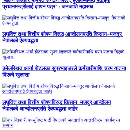
‘बालेन सरकार भूमिगत संगठन जस्तै, हुलाकमार्फत् पठाइयो
प्रधानमन्त्रीलाई ज्ञापन पत्र’ : जनजाति महासंघ
लघुवित्त तथा वित्तीय शोषण विरुद्ध आन्दोलनप्रति किसान–मजदुर
नेपालको ऐक्यवद्धता
ठमेलस्थित आर्या होटलका सुपरभाइजरले कर्मचारीमाथि चरम यातना
दिएको खुलासा
लघुवित्त तथा वित्तीय शोषणविरुद्ध किसान–मजदुर आन्दोलन
नेपालको आन्दोलनप्रति ऐक्यबद्धता जाहेर