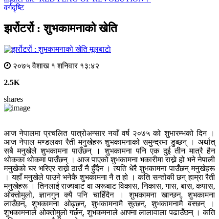
वर्गदृष्टि
झर्रोटर्रो : शुभकामनाको खेति
मूलबाटाे
२०७५ वैशाख १ शनिवार १३:४२
2.5K
shares
आज नेपालमा प्रचलित पात्रोअन्सार नयाँ वर्ष २०७५ को शुभारम्भको दिन ।
आज नेपाल मण्डलका रैती मनुखेहरू शुभकामनाको समुन्द्रमा डुब्छन् । अर्थात्
सबै मनुखेले शुभकामना पाउँछन् । शुभकामना पनि एक दुई तीन मात्रै हैन
थोकका थोकमा पाउँछन् । आज पाएको शुभकामना भकारीमा राख्ने हो भने नेपाली
मनुखेको घर भरिएर राख्ने ठाउँ नै हुँदैन । त्यति धेरै शुभकामना पाउँछन् मनुखेहरू
। यहाँ मनुखेले पाउने भनेकै शुभकामना नै त हो । कति सन्तोकी छन् हाम्रा रैती
मनुखेहरू । तिनलाई राज्यबाट वा अरूबाट विकास, निकास, गास, बास, कपास,
ओक्तोमुलो, ज्ञानगुन क्यै पनि चाहिँदैन । शुभकामना खान्छन्, शुभकामना
लाउँछन्, शुभकामना ओढ्छन्, शुभकामनामै सुत्छन्, शुभकामनामै बस्छन् ।
शुभकामनाले ओक्तोमुलो गर्छन्, शुभकमनाले आफ्ना लालावाला पढाउँछन् । कति