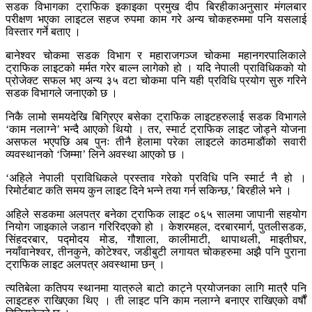
सडक विभागका ट्राफिक इकाइका प्रमुख दीप बिरहीकाअनुसार मंगलबार
परीक्षण भएका लाइटल सहज रुपमा काम गरे अन्य चोकहरुममा पनि यसलाई
विस्तार गर्ने बताए ।
बानेश्वर चोकमा सडक विभाग र महाराजगञ्ज चोकमा महानगरपालिकाले
ट्राफिक लाइटको मर्मत गरेर बाल्न लागेको हो । यदि नेपाली प्राविधिकको यो
प्रोजेक्ट सफल भए अन्य ३५ वटा चोकमा पनि यही प्रविधि प्रयोग सुरु गरिने
सडक विभागले जनाएको छ ।
निकै लामो समयदेखि बिग्रिएर बसेका ट्राफिक लाइटहरुलाई सडक विभागले
‘काम नलाग्ने’ भन्दै आएको थियो । तर, स्मार्ट ट्राफिक लाइट जोड्ने योजना
असफल भएपछि अब पुनः तीनै हेलामा परेका लाइटले काठमाडौंको सवारी
व्यवस्थानको ‘जिम्मा’ लिने अवस्था आएको छ ।
‘अहिले नेपाली प्राविधिकले प्रस्ताव गरेको प्रविधि पनि स्मार्ट नै हो ।
रिमोर्टबाट कति समय कुन लाइट दिने भन्ने तया गर्न सकिन्छ,’ बिरहीले भने ।
अहिले सडकमा अलपत्र बनेका ट्राफिक लाइट ०६५ सालमा जापानी सहयोग
नियोग जाइकाले जडान गरिरिदएको हो । केशरमहल, दरबारमार्ग, पुतलीसडक,
सिंहदरबार, पद्मोदय मोड, गौशाला, कालीमाटी, थापाथली, माइतीघर,
नयाँवानेश्वर, तीनकुने, कोटेश्वर, जडीबुटी लगायत चोकहरुमा अझै पनि पुराना
ट्राफिक लाइट अलपत्र अवस्थामा छन् ।
त्यतिबेला कतिपय स्थानमा यात्रुले बाटो काट्ने प्रयोजनका लागि मात्रै पनि
लाइटहरु राखिएका थिए । ती लाइट पनि काम नलाग्ने बनाएर राखिएको वर्षौं