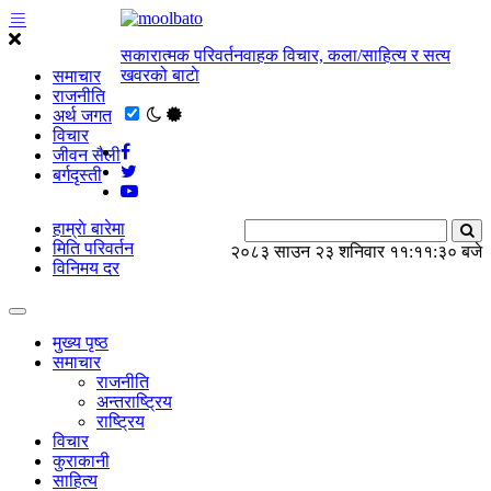
सकारात्मक परिवर्तनवाहक विचार, कला/साहित्य र सत्य
खवरको बाटाे
समाचार
राजनीति
अर्थ जगत
विचार
जीवन सैली
बर्गदृस्ती
हाम्राे बारेमा
मिति परिवर्तन
२०८३ साउन २३ शनिवार
११:११:३० बजे
विनिमय दर
मुख्य पृष्ठ
समाचार
राजनीति
अन्तराष्ट्रिय
राष्ट्रिय
विचार
कुराकानी
साहित्य