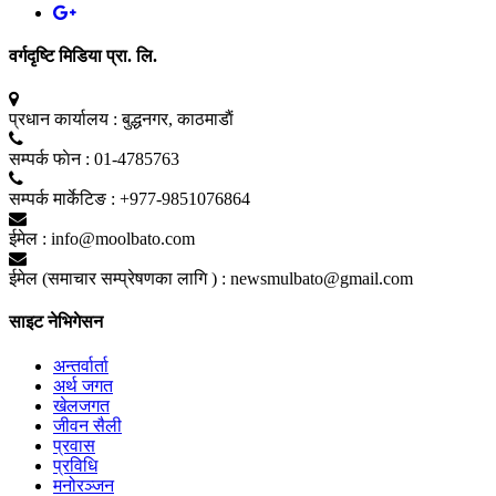
वर्गदृष्टि मिडिया प्रा. लि.
प्रधान कार्यालय :
बुद्धनगर, काठमाडाैं
सम्पर्क फाेन :
01-4785763
सम्पर्क मार्केटिङ :
+977-9851076864
ईमेल :
info@moolbato.com
ईमेल (समाचार सम्प्रेषणका लागि ) :
newsmulbato@gmail.com
साइट नेभिगेसन
अन्तर्वार्ता
अर्थ जगत
खेलजगत
जीवन सैली
प्रवास
प्रविधि
मनोरञ्जन