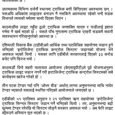
बितिसकेको छ ।
उपत्यकामा विभिन्न दर्जनौं स्थानमा ट्राफिक बत्ती बिग्रिएका अवस्थामा छन् ।
यसअघि अधिकांश लाइटहरु बनाउन नै नसकिने अवस्थामा रहेको भन्दै सडक
विभागले त्यसको मर्मतमा चासो दिएका थिएन ।
काठमाडौंमा लाइट नहुँदा ठूलो ट्राफिक जनशक्ति यात्रु र गाडीलाई इशारा
गर्नमा नै खर्च भएको छ । यसले पाँच गुणासम्म ट्राफिक प्रहरी सडकमै सवारी
व्यवस्थापन गरिरहनुपरेको अवस्था छ ।
एशियाली विकास बैंक (एडीबी)को आर्थिक तथा प्राविधिक सहयोगमा जडान हुने
भनिएको ‘इन्टेलिजेन्ट ट्राफिक कन्ट्रोल सिस्टम’ जडानको योजना भने
असफल भएको थियो । यसका लागि एडीबीले सरकारलाई दिएको ३३ करोड
बजेट पनि फ्रिज भयो ।
काठमाडौं दिगो शहरी यातायात आयोजना (केएसयूपीटी)ले पूर्व योजनाअनुरुप
ट्राफिक लाइट जडान नगर्ने गरी इन्टालिजेन्ट ट्राफिक कन्ट्रोल सिस्टमको सबै
कार्यक्रम खारेज गरेको हो ।
तीन पटक टेण्डर गर्दा पनि ‘ओभर बीड’ अर्थात् लागत अनुमानभन्दा माथि नाघेर
टेण्डर भएकाले यसलाई स्थगित गरिएको आयोजनाले जनाएको छ ।
एडीबीको ५१ प्रतिशत अनुदान र २१ प्रतिशत ऋण सहयोगमा ‘इन्टेलिजेन्ट
ट्राफिक सिग्नल सिस्टम’ जडान गर्ने भनिएको थियो । तर, अनुमानभन्दा बढी
मूल्यमा टेण्डर परेपछि यो सिस्टम जोड्नै सरकार असफल भयो । अब फेरि लाइट
ब्युँताउने अभियान सुरु भएको छ ।