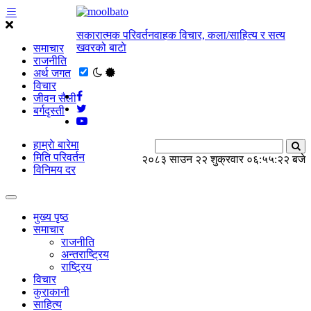
सकारात्मक परिवर्तनवाहक विचार, कला/साहित्य र सत्य
खवरको बाटाे
समाचार
राजनीति
अर्थ जगत
विचार
जीवन सैली
बर्गदृस्ती
हाम्राे बारेमा
मिति परिवर्तन
२०८३ साउन २२ शुक्रवार
०६:५५:२२ बजे
विनिमय दर
मुख्य पृष्ठ
समाचार
राजनीति
अन्तराष्ट्रिय
राष्ट्रिय
विचार
कुराकानी
साहित्य