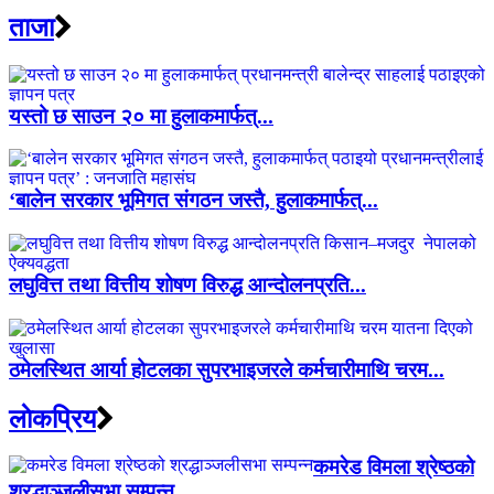
ताजा
यस्तो छ साउन २० मा हुलाकमार्फत्...
‘बालेन सरकार भूमिगत संगठन जस्तै, हुलाकमार्फत्...
लघुवित्त तथा वित्तीय शोषण विरुद्ध आन्दोलनप्रति...
ठमेलस्थित आर्या होटलका सुपरभाइजरले कर्मचारीमाथि चरम...
लाेकप्रिय
कमरेड विमला श्रेष्ठको
श्रद्धाञ्जलीसभा सम्पन्न