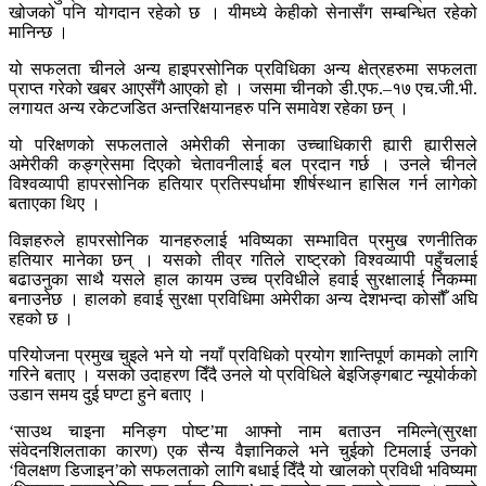
खोजको पनि योगदान रहेको छ । यीमध्ये केहीको सेनासँग सम्बन्धित रहेको
मानिन्छ ।
यो सफलता चीनले अन्य हाइपरसोनिक प्रविधिका अन्य क्षेत्रहरुमा सफलता
प्राप्त गरेको खबर आएसँगै आएको हो । जसमा चीनको डी.एफ.–१७ एच.जी.भी.
लगायत अन्य रकेटजडित अन्तरिक्षयानहरु पनि समावेश रहेका छन् ।
यो परिक्षणको सफलताले अमेरीकी सेनाका उच्चाधिकारी ह्यारी ह्यारीसले
अमेरीकी कङ्ग्रेसमा दिएको चेतावनीलाई बल प्रदान गर्छ । उनले चीनले
विश्वव्यापी हापरसोनिक हतियार प्रतिस्पर्धामा शीर्षस्थान हासिल गर्न लागेको
बताएका थिए ।
विज्ञहरुले हापरसोनिक यानहरुलाई भविष्यका सम्भावित प्रमुख रणनीतिक
हतियार मानेका छन् । यसको तीव्र गतिले राष्ट्रको विश्वव्यापी पहुँचलाई
बढाउनुका साथै यसले हाल कायम उच्च प्रविधीले हवाई सुरक्षालाई निकम्मा
बनाउनेछ । हालको हवाई सुरक्षा प्रविधिमा अमेरीका अन्य देशभन्दा कोसौँ अघि
रहको छ ।
परियोजना प्रमुख चुइले भने यो नयाँ प्रविधिको प्रयोग शान्तिपूर्ण कामको लागि
गरिने बताए । यसको उदाहरण दिँदै उनले यो प्रविधिले बेइजिङ्गबाट न्यूयोर्कको
उडान समय दुई घण्टा हुने बताए ।
‘साउथ चाइना मनिङ्ग पोष्ट’मा आफ्नो नाम बताउन नमिल्ने(सुरक्षा
संवेदनशिलताका कारण) एक सैन्य वैज्ञानिकले भने चुईको टिमलाई उनको
‘विलक्षण डिजाइन’को सफलताको लागि बधाई दिँदै यो खालको प्रविधी भविष्यमा