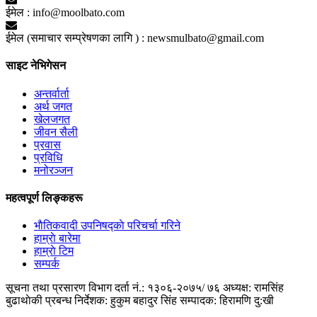
ईमेल :
info@moolbato.com
ईमेल (समाचार सम्प्रेषणका लागि ) :
newsmulbato@gmail.com
साइट नेभिगेसन
अन्तर्वार्ता
अर्थ जगत
खेलजगत
जीवन सैली
प्रवास
प्रविधि
मनोरञ्जन
महत्वपूर्ण लिङ्कहरू
भाैतिकवादी उपनिषद्काे परिचर्चा गरिने
हाम्राे बारेमा
हाम्राे टिम
सम्पर्क
सूचना तथा प्रसारण विभाग दर्ता नं.: १३०६-२०७५/ ७६
अध्यक्ष: रामसिंह
बुढाथाेकी
प्रबन्ध निर्देशक: हुकुम बहादुर सिंह
सम्पादक: हिरामणि दु:खी