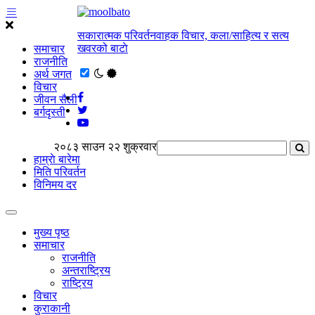
सकारात्मक परिवर्तनवाहक विचार, कला/साहित्य र सत्य
खवरको बाटाे
समाचार
राजनीति
अर्थ जगत
विचार
जीवन सैली
बर्गदृस्ती
२०८३ साउन २२ शुक्रवार
हाम्राे बारेमा
मिति परिवर्तन
विनिमय दर
मुख्य पृष्ठ
समाचार
राजनीति
अन्तराष्ट्रिय
राष्ट्रिय
विचार
कुराकानी