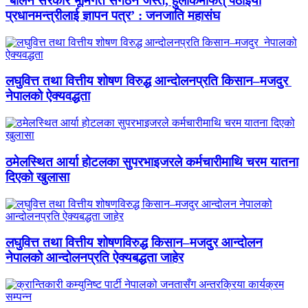
‘बालेन सरकार भूमिगत संगठन जस्तै, हुलाकमार्फत् पठाइयो
प्रधानमन्त्रीलाई ज्ञापन पत्र’ : जनजाति महासंघ
लघुवित्त तथा वित्तीय शोषण विरुद्ध आन्दोलनप्रति किसान–मजदुर
नेपालको ऐक्यवद्धता
ठमेलस्थित आर्या होटलका सुपरभाइजरले कर्मचारीमाथि चरम यातना
दिएको खुलासा
लघुवित्त तथा वित्तीय शोषणविरुद्ध किसान–मजदुर आन्दोलन
नेपालको आन्दोलनप्रति ऐक्यबद्धता जाहेर