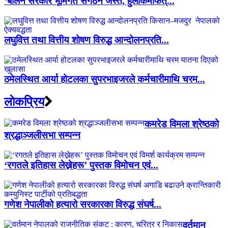
‘बालेन सरकार भूमिगत संगठन जस्तै, हुलाकमार्फत्...
लघुवित्त तथा वित्तीय शोषण विरुद्ध आन्दोलनप्रति...
ठमेलस्थित आर्या होटलका सुपरभाइजरले कर्मचारीमाथि चरम...
लाेकप्रिय
कमरेड विमला श्रेष्ठको
श्रद्धाञ्जलीसभा सम्पन्न
‘रगतले इतिहास लेख्नेहरू’ पुस्तक विमोचन एवं...
गणेश नेपालीको हत्यारो सरकारका विरुद्ध संघर्ष...
वर्तमान