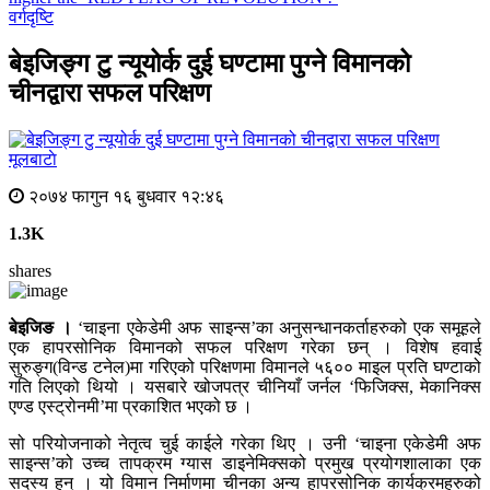
वर्गदृष्टि
बेइजिङ्ग टु न्यूयोर्क दुई घण्टामा पुग्ने विमानको
चीनद्वारा सफल परिक्षण
मूलबाटाे
२०७४ फागुन १६ बुधवार १२:४६
1.3K
shares
बेइजिङ ।
‘चाइना एकेडेमी अफ साइन्स’का अनुसन्धानकर्ताहरुको एक समूहले
एक हापरसोनिक विमानको सफल परिक्षण गरेका छन् । विशेष हवाई
सुरुङ्ग(विन्ड टनेल)मा गरिएको परिक्षणमा विमानले ५६०० माइल प्रति घण्टाको
गति लिएको थियो । यसबारे खोजपत्र चीनियाँ जर्नल ‘फिजिक्स, मेकानिक्स
एण्ड एस्ट्रोनमी’मा प्रकाशित भएको छ ।
सो परियोजनाको नेतृत्व चुई काईले गरेका थिए । उनी ‘चाइना एकेडेमी अफ
साइन्स’को उच्च तापक्रम ग्यास डाइनेमिक्सको प्रमुख प्रयोगशालाका एक
सदस्य हुन् । यो विमान निर्माणमा चीनका अन्य हापरसोनिक कार्यक्रमहरुको