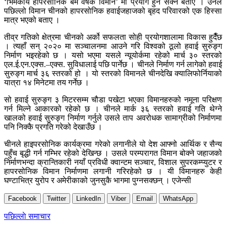
‘भिमकाय हापरसोनिक बम वर्षक विमान’ मा प्रयोग हुन सक्ने बताए । उनले
पछिल्लो विमान चीनको हापरसोनिक हवाईजहाजको बृहद परिवारको एक हिस्सा
मात्र भएको बताए ।
तीव्र गतिको क्षेत्रमा चीनको अर्को सफलता सोही प्रयोगशालामा विकास हुदैँछ
। त्यहाँ सन् २०२० मा सञ्चालनमा आउने गरि विश्वको ठूलो हवाई सुरुङ्ग
निर्माण भइरहेको छ । यसो भएमा यसले न्यूयोर्कमा रहेको मार्च ३० स्तरको
एल.ई.एन.एक्स.–एक्स. सुविधालाई पछि पार्नेछ । चीनले निर्माण गर्न लागेको हवाई
सुरुङ्ग मार्च ३६ स्तरको हो । यो स्तरको विमानले चीनदेखि क्यालिफोर्नियाको
यात्रा १४ मिनेटमा तय गर्नेछ ।
सो हवाई सुरुङ्ग ३ मिटरसम्म चौडा पखेटा भएका विमानहरुको नमूना परिक्षण
गर्न मिल्ने आकारको रहेको छ । चीनले मार्क ३६ स्तरको हवाई गति थेग्ने
खालको हवाई सुरुङ्ग निर्माण गर्नुले उसले ताप अवरोधक सामाग्रीको निर्माणमा
पनि निक्कै प्रगति गरेको देखाउँछ ।
चीनले हाइपरसोनिक कार्यक्रमा गरेको लगानीले यो देश आफ्नो आर्थिक र सैन्य
पहुँच बृद्धी गर्न गम्भिर रहेको देखिन्छ । उसले परम्परागत विमान बोक्ने जहाजको
निर्माणभन्दा क्रान्तिकारी नयाँ प्रविधी क्वान्टम सञ्चार, विशाल सुपरकम्प्युटर र
हापरसोनिक विमान निर्माणमा लगानी गरिरहेको छ । यी विमानहरु केही
घण्टाभित्र युरोप र अमेरीकाको जुनसुकै भागमा पुग्नसक्छन् । एजेन्सी
Facebook
Twitter
LinkedIn
Viber
Email
WhatsApp
Post
पछिल्लाे समाचार