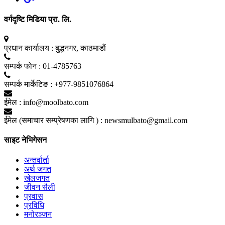
वर्गदृष्टि मिडिया प्रा. लि.
प्रधान कार्यालय :
बुद्धनगर, काठमाडाैं
सम्पर्क फाेन :
01-4785763
सम्पर्क मार्केटिङ :
+977-9851076864
ईमेल :
info@moolbato.com
ईमेल (समाचार सम्प्रेषणका लागि ) :
newsmulbato@gmail.com
साइट नेभिगेसन
अन्तर्वार्ता
अर्थ जगत
खेलजगत
जीवन सैली
प्रवास
प्रविधि
मनोरञ्जन