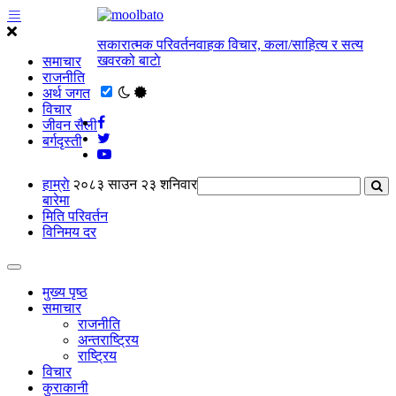
सकारात्मक परिवर्तनवाहक विचार, कला/साहित्य र सत्य
खवरको बाटाे
समाचार
राजनीति
अर्थ जगत
विचार
जीवन सैली
बर्गदृस्ती
हाम्राे
२०८३ साउन २३ शनिवार
बारेमा
मिति परिवर्तन
विनिमय दर
मुख्य पृष्ठ
समाचार
राजनीति
अन्तराष्ट्रिय
राष्ट्रिय
विचार
कुराकानी