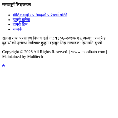
महत्वपूर्ण लिङ्कहरू
भाैतिकवादी उपनिषद्काे परिचर्चा गरिने
हाम्राे बारेमा
हाम्राे टिम
सम्पर्क
सूचना तथा प्रसारण विभाग दर्ता नं.: १३०६-२०७५/ ७६
अध्यक्ष: रामसिंह
बुढाथाेकी
प्रबन्ध निर्देशक: हुकुम बहादुर सिंह
सम्पादक: हिरामणि दु:खी
Copyright © 2026 All Rights Reserved. | www.moolbato.com |
Maintained by Multitech