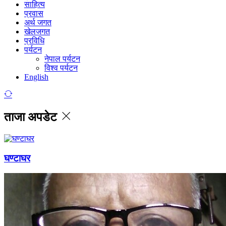
साहित्य
प्रवास
अर्थ जगत
खेलजगत
प्रविधि
पर्यटन
नेपाल पर्यटन
विश्व पर्यटन
English
ताजा अपडेट
घण्टाघर