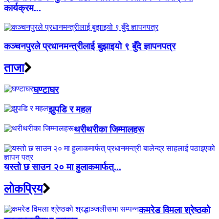
कार्यक्रम...
कञ्चनपुरले प्रधानमन्त्रीलाई बुझाइयो ९ बुँदे ज्ञापनपत्र
ताजा
घण्टाघर
झुपडि र महल
थरीथरीका जिम्मालहरू
यस्तो छ साउन २० मा हुलाकमार्फत्...
लाेकप्रिय
कमरेड विमला श्रेष्ठको