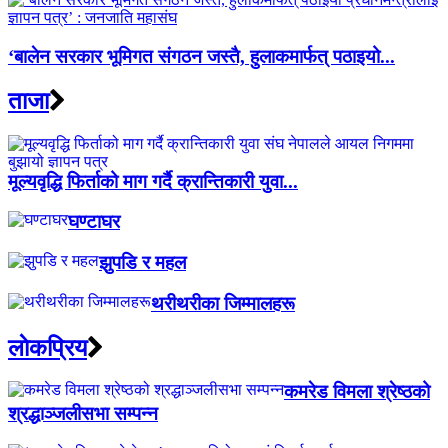
‘बालेन सरकार भूमिगत संगठन जस्तै, हुलाकमार्फत् पठाइयो...
ताजा
मूल्यवृद्धि फिर्ताको माग गर्दै क्रान्तिकारी युवा...
घण्टाघर
झुपडि र महल
थरीथरीका जिम्मालहरू
लाेकप्रिय
कमरेड विमला श्रेष्ठको
श्रद्धाञ्जलीसभा सम्पन्न