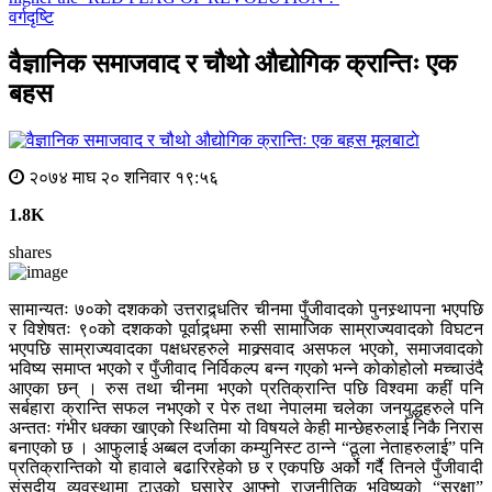
वर्गदृष्टि
वैज्ञानिक समाजवाद र चौथो औद्योगिक क्रान्तिः एक
बहस
मूलबाटाे
२०७४ माघ २० शनिवार १९:५६
1.8K
shares
सामान्यतः ७०को दशकको उत्तराद्र्धतिर चीनमा पुँजीवादको पुनस्र्थापना भएपछि
र विशेषतः ९०को दशकको पूर्वाद्र्धमा रुसी सामाजिक साम्राज्यवादको विघटन
भएपछि साम्राज्यवादका पक्षधरहरुले माक्र्सवाद असफल भएको, समाजवादको
भविष्य समाप्त भएको र पुँजीवाद निर्विकल्प बन्न गएको भन्ने कोकोहोलो मच्चाउंदै
आएका छन् । रुस तथा चीनमा भएको प्रतिक्रान्ति पछि विश्वमा कहीं पनि
सर्बहारा क्रान्ति सफल नभएको र पेरु तथा नेपालमा चलेका जनयुद्धहरुले पनि
अन्ततः गंभीर धक्का खाएको स्थितिमा यो विषयले केही मान्छेहरुलाई निकै निरास
बनाएको छ । आफुलाई अब्बल दर्जाका कम्युनिस्ट ठान्ने “ठूला नेताहरुलाई” पनि
प्रतिक्रान्तिको यो हावाले बढारिरहेको छ र एकपछि अर्को गर्दै तिनले पुँजीवादी
संसदीय व्यवस्थामा टाउको घुसारेर आफ्नो राजनीतिक भविष्यको “सुरक्षा”