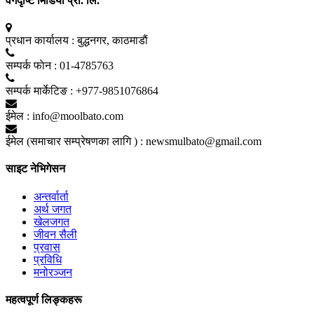
वर्गदृष्टि मिडिया प्रा. लि.
प्रधान कार्यालय :
बुद्धनगर, काठमाडाैं
सम्पर्क फाेन :
01-4785763
सम्पर्क मार्केटिङ :
+977-9851076864
ईमेल :
info@moolbato.com
ईमेल (समाचार सम्प्रेषणका लागि ) :
newsmulbato@gmail.com
साइट नेभिगेसन
अन्तर्वार्ता
अर्थ जगत
खेलजगत
जीवन सैली
प्रवास
प्रविधि
मनोरञ्जन
महत्वपूर्ण लिङ्कहरू