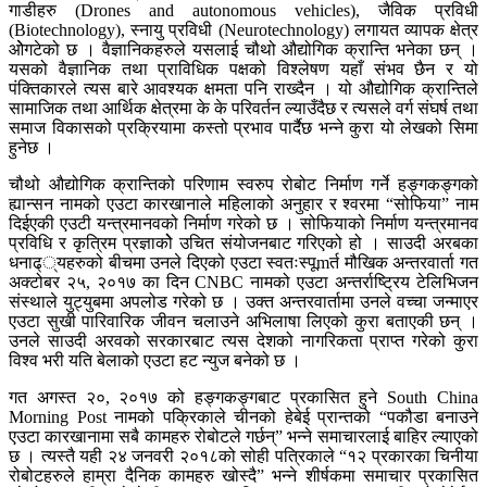
गाडीहरु (Drones and autonomous vehicles), जैविक प्रविधी
(Biotechnology), स्नायु प्रविधी (Neurotechnology) लगायत व्यापक क्षेत्र
ओेगटेको छ । वैज्ञानिकहरुले यसलाई चौथो औद्योगिक क्रान्ति भनेका छन् ।
यसको वैज्ञानिक तथा प्राविधिक पक्षको विश्लेषण यहाँ संभव छैन र यो
पंक्तिकारले त्यस बारे आवश्यक क्षमता पनि राख्दैन । यो औद्योगिक क्रान्तिले
सामाजिक तथा आर्थिक क्षेत्रमा के के परिवर्तन ल्याउँदैछ र त्यसले वर्ग संघर्ष तथा
समाज विकासको प्रक्रियामा कस्तो प्रभाव पार्दैछ भन्ने कुरा यो लेखको सिमा
हुनेछ ।
चौथो औद्योगिक क्रान्तिको परिणाम स्वरुप रोबोट निर्माण गर्ने हङ्गकङ्गको
ह्यान्सन नामको एउटा कारखानाले महिलाको अनुहार र श्वरमा “सोफिया” नाम
दिईएकी एउटी यन्त्रमानवको निर्माण गरेको छ । सोफियाको निर्माण यन्त्रमानव
प्रविधि र कृत्रिम प्रज्ञाकोे उचित संयोजनबाट गरिएको हो । साउदी अरबका
धनाढ््यहरुको बीचमा उनले दिएको एउटा स्वतःस्पूmर्त मौखिक अन्तरवार्ता गत
अक्टोबर २५, २०१७ का दिन CNBC नामको एउटा अन्तर्राष्ट्रिय टेलिभिजन
संस्थाले युट्युबमा अपलोड गरेको छ । उक्त अन्तरवार्तामा उनले वच्चा जन्माएर
एउटा सुखी पारिवारिक जीवन चलाउने अभिलाषा लिएको कुरा बताएकी छन् ।
उनले साउदी अरवको सरकारबाट त्यस देशको नागरिकता प्राप्त गरेको कुरा
विश्व भरी यति बेलाको एउटा हट न्युज बनेको छ ।
गत अगस्त २०, २०१७ को हङ्गकङ्गबाट प्रकासित हुने South China
Morning Post नामको पक्रिकाले चीनको हेबेई प्रान्तको “पकौडा बनाउने
एउटा कारखानामा सबै कामहरु रोबोटले गर्छन्” भन्ने समाचारलाई बाहिर ल्याएको
छ । त्यस्तै यही २४ जनवरी २०१८को सोही पत्रिकाले “१२ प्रकारका चिनीया
रोबोटहरुले हाम्रा दैनिक कामहरु खोस्दै” भन्ने शीर्षकमा समाचार प्रकासित