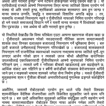
अथवा अति नराम्रो हुनेछ” भन्ने स्टेफेन हकिङ्गको भनाइ एकदम सही छ । यो
प्रविधीलाई राज्यले आफ्नो नियन्त्रणमा लिएर मानव जातिको हितमा प्रयोग गर्न
सक्दा यो अति राम्रो हुन्छ, श्रमिकको आवश्यक श्रमघण्टा कम हुन जान्छ र
मानव समाज उन्नति, समृद्धि र समानताको दिशातिर अगाडि बढ्छ । तर,
यसमाथि राज्यको नियन्त्रण नहुने र पुँजीपतिले नाफाको निमित्त प्रयोग गरिराख्ने
हो भने यसले समाजलाई विघटन गर्ने र यसरी मानव सभ्यता नै विध्वंशको खतरा
तिर पु¥याउंछ । यस अर्थमा यो अति नराम्रो कुरा हुनेछ ।
यो स्थितिले देखाउंँछ कि विश्व यतिबेला एउटा अत्यन्त खतरनाक मोडमा खडा छ
। पुँजीवादले अवलम्बन गरेको नवउदारवादी नीतिका कारण साम्राज्यवादी
शासक तथा तिनका दलालहरु बजारलाई नियन्त्रण गर्ने भूमिकामा छैनन् । बरु
उल्टै बजारले उनीहरुलाई नियन्त्रण गरिराखेको छ । बजारलाई शासकहरुले
नियन्त्रण गर्ने राजनीतिक व्यवस्थाको स्थापना नभएसम्म मानव जातिले युगौं–युग
लगाएर आर्जन गरेको ज्ञान र त्यसको उपज चौथो औद्योगिक क्रान्तिका
उपलव्धीलाई एकाधिकारवादी पुँजीपतिहरुले आफ्नो मुनाफाको निमित्त प्रयोग
गरिरहने छन् । त्यसले धनी र गरीवका बीचको खाडललाई अरु बढाईरहने छ,
आर्थिक संकट अरु गहिरिने छ र बर्षेनी करोडौंको संख्यामा बेरोजगारहरु थपिंदै
जाने छन् र माक्र्सको भाषामा श्रमको जगेडा सेना निर्माण हुनेछ । यसले पुँजीवादी
मुलुकहरुमा श्रम र पुँजीका बीचको अन्तरविरोधलाई गुणात्मक ढङ्गले चर्काईदिने
छ ।
अर्कोतिर, जताततै रोबोटहरको प्रयोग हुन थाले पछि तेस्रो विश्वका
श्रमजीविहरु वैदेशिक रोजगारीका लागि विकसित मुलुकतिर जाने क्रम पनि
घटने छ । बरु उल्टै अविकसित मुलुकको आर्थिक समृद्धिका लागि सहयोग भन्ने
नाममा साम्राज्यवादीहरु रोबोटहरु लिएर नाफा आर्जन गर्नका लागि तेस्रो