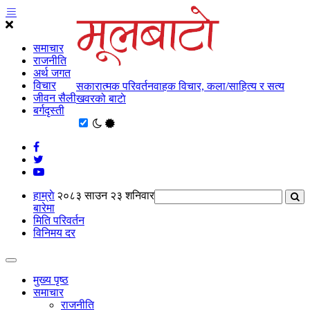
समाचार
राजनीति
अर्थ जगत
विचार
सकारात्मक परिवर्तनवाहक विचार, कला/साहित्य र सत्य
जीवन सैली
खवरको बाटाे
बर्गदृस्ती
हाम्राे
२०८३ साउन २३ शनिवार
बारेमा
मिति परिवर्तन
विनिमय दर
मुख्य पृष्ठ
समाचार
राजनीति