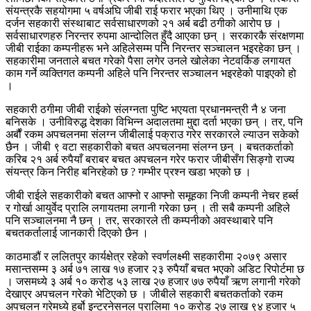
संयन्त्रकै सहयोगमा ५ वर्षअघि जीबी राई फरार भएका थिए । उनीमाथि एक
दर्जन सहकारी संस्थाबाट सर्वसाधारणको २१ अर्ब बढी ठगीको आरोप छ ।
सर्वसाधारणहरु निरन्तर रुपमा आन्दोलित हुँदै आएका छन् । सरकारकै संरक्षणमा
जीबी राईका कम्पनीहरू भने अहिलेसम्म पनि निरन्तर सञ्चालन भइरहेका छन् ।
सहकारीमा जनताले बचत गरेको पैसा लगेर उनले खोलेका नेटवर्किङ लगायत
काम गर्ने व्यक्तिगत कम्पनी अहिले पनि निरन्तर सञ्चालन भइरहेको पाइएको हो
।
सहकारी ठगीमा जीबी राईको संलग्नता पुष्टि भएयता प्रधानमन्त्री नै ४ जना
बनिसके । उनीविरुद्ध देशका विभिन्न अदालतमा मुद्दा दर्ता भएका छन् । तर, पनि
अर्बौं रकम अपचलनमा संलग्न जीबीलाई पक्राउ गरेर सरकारले ल्याउन सकेको
छैन । जीबी ९ वटा सहकारीको बचत अपचलनमा संलग्न छन् । बचतकर्ताको
करिब २१ अर्ब रुपैयाँ बराबर बचत अपचलन गरेर फरार जीबीसँग सिङ्गो राज्य
संयन्त्र किन निरीह बनिरहेको छ ? गम्भीर प्रश्न खडा भएको छ ।
जीबी राईले सहकारीको बचत आफ्नो र आफ्नो समूहका निजी कम्पनी नेचर हर्ब्स
र गोर्खा आयुर्वेद प्रालि लगायतमा लगानी गरेका छन् । ती सबै कम्पनी अहिले
पनि सञ्चालनमा नै छन् । तर, सरकारले ती कम्पनीको अवस्थाबारे पनि
बचतकर्तालाई जानकारी दिएको छैन ।
काठमाडौं र ललितपुर कार्यक्षेत्र रहेको स्वर्णलक्ष्मी सहकारीमा २०७९ असार
मसान्तसम्म ३ अर्ब ७१ लाख १७ हजार २३ रुपैयाँ बचत भएको अडिट रिपोर्टमा छ
। जसमध्ये ३ अर्ब १० करोड ५३ लाख २७ हजार ७७ रुपैयाँ ऋण लगानी गरेको
देखाएर अपचलन गरेको भेटिएको छ । जीबीले सहकारी बचतकर्ताको रकम
अपचलन गरेमध्ये हर्बो इन्टरनेसनल प्रालिमा १० करोड २७ लाख ९४ हजार ५