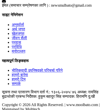
ईमेल (समाचार सम्प्रेषणका लागि ) :
newsmulbato@gmail.com
साइट नेभिगेसन
अन्तर्वार्ता
अर्थ जगत
खेलजगत
जीवन सैली
प्रवास
प्रविधि
मनोरञ्जन
महत्वपूर्ण लिङ्कहरू
भाैतिकवादी उपनिषद्काे परिचर्चा गरिने
हाम्राे बारेमा
हाम्राे टिम
सम्पर्क
सूचना तथा प्रसारण विभाग दर्ता नं.: १३०६-२०७५/ ७६
अध्यक्ष: रामसिंह
बुढाथाेकी
प्रबन्ध निर्देशक: हुकुम बहादुर सिंह
सम्पादक: हिरामणि दु:खी
Copyright © 2026 All Rights Reserved. | www.moolbato.com |
Maintained by Multitech