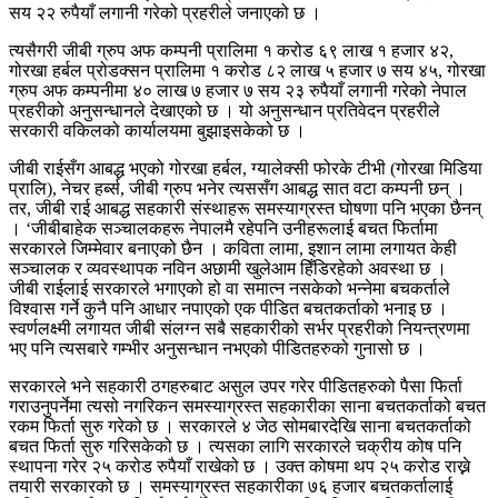
सय २२ रुपैयाँ लगानी गरेको प्रहरीले जनाएको छ ।
त्यसैगरी जीबी ग्रुप अफ कम्पनी प्रालिमा १ करोड ६९ लाख १ हजार ४२,
गोरखा हर्बल प्रोडक्सन प्रालिमा १ करोड ८२ लाख ५ हजार ७ सय ४५, गोरखा
ग्रुप अफ कम्पनीमा ४० लाख ७ हजार ७ सय २३ रुपैयाँ लगानी गरेको नेपाल
प्रहरीको अनुसन्धानले देखाएको छ । यो अनुसन्धान प्रतिवेदन प्रहरीले
सरकारी वकिलको कार्यालयमा बुझाइसकेको छ ।
जीबी राईसँग आबद्ध भएको गोरखा हर्बल, ग्यालेक्सी फोरके टीभी (गोरखा मिडिया
प्रालि), नेचर हर्ब्स, जीबी ग्रुप भनेर त्यससँग आबद्ध सात वटा कम्पनी छन् ।
तर, जीबी राई आबद्ध सहकारी संस्थाहरू समस्याग्रस्त घोषणा पनि भएका छैनन्
। ‘जीबीबाहेक सञ्चालकहरू नेपालमै रहेपनि उनीहरूलाई बचत फिर्तामा
सरकारले जिम्मेवार बनाएको छैन । कविता लामा, इशान लामा लगायत केही
सञ्चालक र व्यवस्थापक नविन अछामी खुलेआम हिँडिरहेको अवस्था छ ।
जीबी राईलाई सरकारले भगाएको हो वा समात्न नसकेको भन्नेमा बचकर्ताले
विश्वास गर्ने कुनै पनि आधार नपाएको एक पीडित बचतकर्ताको भनाइ छ ।
स्वर्णलक्ष्मी लगायत जीबी संलग्न सबै सहकारीको सर्भर प्रहरीको नियन्त्रणमा
भए पनि त्यसबारे गम्भीर अनुसन्धान नभएको पीडितहरुको गुनासो छ ।
सरकारले भने सहकारी ठगहरुबाट असुल उपर गरेर पीडितहरुको पैसा फिर्ता
गराउनुपर्नेमा त्यसो नगरिकन समस्याग्रस्त सहकारीका साना बचतकर्ताको बचत
रकम फिर्ता सुरु गरेको छ । सरकारले ४ जेठ सोमबारदेखि साना बचतकर्ताको
बचत फिर्ता सुरु गरिसकेको छ । त्यसका लागि सरकारले चक्रीय कोष पनि
स्थापना गरेर २५ करोड रुपैयाँ राखेको छ । उक्त कोषमा थप २५ करोड राख्ने
तयारी सरकारको छ । समस्याग्रस्त सहकारीका ७६ हजार बचतकर्तालाई