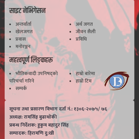
साइट नेभिगेसन
अन्तर्वार्ता
अर्थ जगत
खेलजगत
जीवन सैली
प्रवास
प्रविधि
मनोरञ्जन
महत्वपूर्ण लिङ्कहरू
भाैतिकवादी उपनिषद्काे
हाम्राे बारेमा
परिचर्चा गरिने
हाम्राे टिम
सम्पर्क
सूचना तथा प्रसारण विभाग दर्ता नं.: १३०६-२०७५/ ७६
अध्यक्ष: रामसिंह बुढाथाेकी
प्रबन्ध निर्देशक: हुकुम बहादुर सिंह
सम्पादक: हिरामणि दु:खी