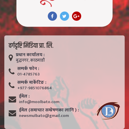
वर्गदृष्टि मिडिया प्रा. लि.
प्रधान कार्यालय :
बुद्धनगर, काठमाडाैं
सम्पर्क फाेन :
01-4785763
सम्पर्क मार्केटिङ :
+977-9851076864
ईमेल :
info@moolbato.com
ईमेल (समाचार सम्प्रेषणका लागि ) :
newsmulbato@gmail.com