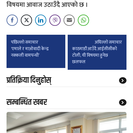
विषयमा आवाज उठाउँदै आएको छ ।
Post
पछिल्लाे समाचार
अघिल्लाे समाचार
navigation
‘एमाले र माओवादी केन्द्र
काठमाडौं आउँदै आईसीसीको
नक्कली वामपन्थी’
टोली, यी विषयमा हुनेछ
छलफल
प्रतिक्रिया दिनुहोस्
सम्बन्धित खबर