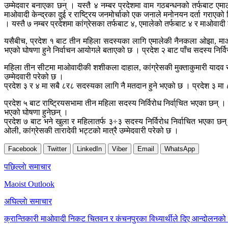
उम्मेदवार बनाएका छन् । यस्तै ४ नम्बर प्रदेशमा वाम गठबन्धनको तर्फबाट एमाले
माओवादी केन्द्रका दुई र राष्ट्रिय जनमोर्चाको एक जनाले मनोनयन दर्ता गराए
। यस्तै ७ नम्बर प्रदेशमा कांग्रेसका तर्फबाट ४, एमालेको तर्फबाट ४ र माओवाद
यसैबीच, प्रदेश १ बाट तीन महिला सदस्यका लागि एमालेकी नैनकला ओझा, माओवादी
भएको घोषणा हुने निर्वाचन आयोगले बताएको छ । प्रदेश २ बाट पाँच सदस्य निर्
महिला तीन सीटमा माओवादीकी शशीकला दाहाल, कांग्रेसकी मुक्ताकुमारी यादव र फ
उम्मेदवारी परेको छ ।
प्रदेश ३ र ४ मा सबै ८र८ सदस्यका लागि नै मतदान हुने भएको छ । प्रदेश ३ मा
प्रदेश ५ बाट राष्ट्रियसभामा तीन महिला सदस्य निर्विरोध निर्वा्चित भएका छन् ।
भएको घोषणा हुनेछन् ।
प्रदेश ७ बाट भने खुला र महिलातर्फ ३÷३ सदस्य निर्विरोध निर्वाचित भएका छन् 
ओली, कांग्रेसकी तारादेवी भट्टको मात्रै उम्मेदवारी परेको छ ।
Facebook
Twitter
LinkedIn
Viber
Email
WhatsApp
Post
पछिल्लाे समाचार
navigation
Maoist Outlook
अघिल्लाे समाचार
क्रान्तिकारी माओवादी निकट चितवन र कंचनपुरका विध्यार्थीले दिए आन्दोलनको 