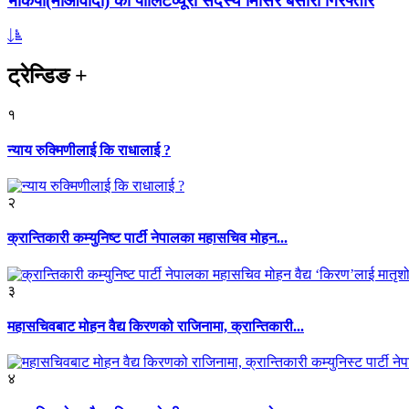
भाकपा(माओवादी) का पोलिटव्यूरो सदस्य मिसिर बेसारा गिरफ्तार
ट्रेन्डिङ
+
१
न्याय रुक्मिणीलाई कि राधालाई ?
२
क्रान्तिकारी कम्युनिष्ट पार्टी नेपालका महासचिव मोहन...
३
महासचिवबाट मोहन वैद्य किरणको राजिनामा, क्रान्तिकारी...
४